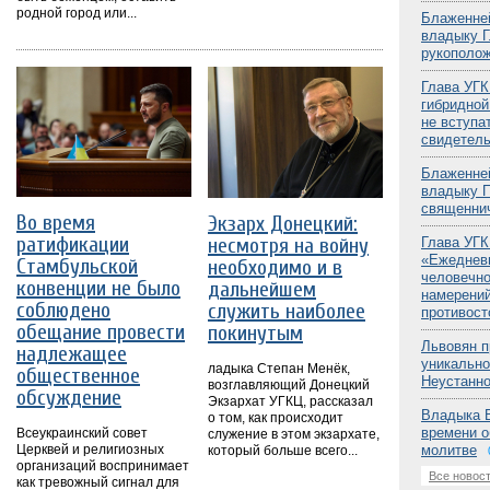
родной город или...
Блаженне
владыку Г
рукополож
Глава УГК
гибридной
не вступа
свидетел
Блаженне
владыку П
священни
Во время
Экзарх Донецкий:
ратификации
несмотря на войну
Глава УГК
«Ежедневн
Стамбульской
необходимо и в
человечно
конвенции не было
дальнейшем
намерений
соблюдено
служить наиболее
противост
обещание провести
покинутым
Львовян п
надлежащее
уникально
ладыка Степан Менёк,
общественное
Неустанн
возглавляющий Донецкий
обсуждение
Экзархат УГКЦ, рассказал
Владыка В
о том, как происходит
времени о
Всеукраинский совет
служение в этом экзархате,
Церквей и религиозных
молитве
который больше всего...
организаций воспринимает
Все новос
как тревожный сигнал для