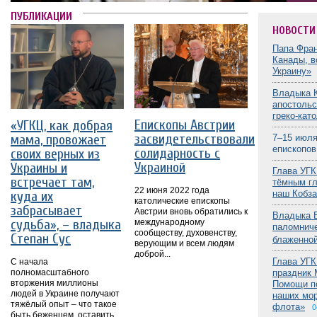
ПУБЛИКАЦИИ
НОВОСТИ
Папа Фран
Канады, в
Украину»
Владыка К
апостольс
греко-кат
Епископы Австрии
«УГКЦ, как добрая
засвидетельствовали
мама, провожает
7–15 июля
епископов
солидарность с
своих верных из
Украиной
Украины и
Глава УГК
встречает там,
тёмным гл
22 июня 2022 года
куда их
наш Кобза
католические епископы
забрасывает
Австрии вновь обратились к
Владыка Б
судьба», – владыка
международному
паломниче
сообществу, духовенству,
Степан Сус
блаженной
верующим и всем людям
доброй...
Глава УГК
С начала
полномасштабного
праздник 
вторжения миллионы
Помощи п
людей в Украине получают
наших мор
тяжёлый опыт – что такое
флота»
0
быть беженцем, оставить