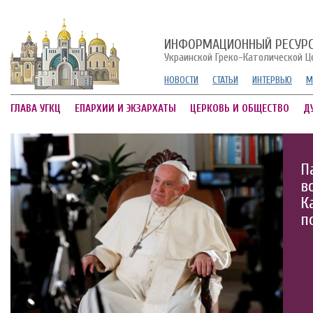
ИНФОРМАЦИОННЫЙ РЕСУР
Украинской Греко-Католической Ц
НОВОСТИ
СТАТЬИ
ИНТЕРВЬЮ
М
ГЛАВА УГКЦ
ЕПАРХИИ И ЭКЗАРХАТЫ
ЦЕРКОВЬ И ОБЩЕСТВО
Д
П
в
К
п