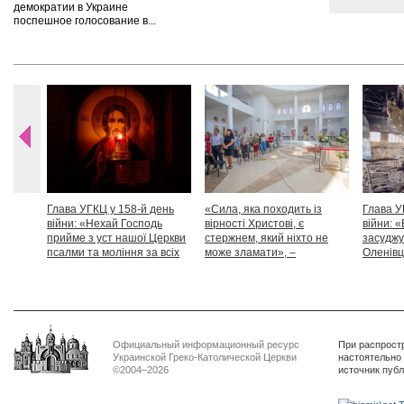
демократии в Украине
поспешное голосование в...
Глава УГКЦ у 158-й день
«Сила, яка походить із
Глава У
війни: «Нехай Господь
вірності Христові, є
війни: «
прийме з уст нашої Церкви
стержнем, який ніхто не
засуджу
псалми та моління за всіх
може зламати», –
Оленівці
тих, які особливо просять
Блаженніший Святослав
засудит
нашої молитви»
дикості
Официальный информационный ресурс
При распрост
Украинской Греко-Католической Церкви
настоятельно
©2004–2026
источник пуб