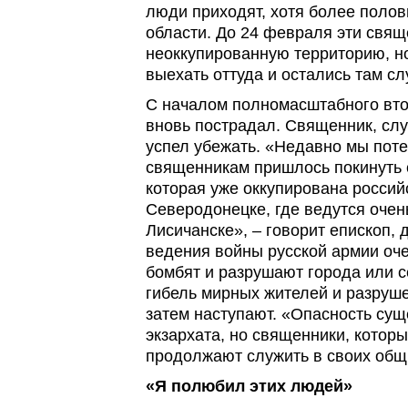
люди приходят, хотя более поло
области. До 24 февраля эти свящ
неоккупированную территорию, но
выехать оттуда и остались там сл
С началом полномасштабного вто
вновь пострадал. Священник, сл
успел убежать. «Недавно мы поте
священникам пришлось покинуть 
которая уже оккупирована россий
Северодонецке, где ведутся очен
Лисичанске», – говорит епископ, 
ведения войны русской армии оче
бомбят и разрушают города или сё
гибель мирных жителей и разруш
затем наступают. «Опасность суще
экзархата, но священники, котор
продолжают служить в своих общи
«Я полюбил этих людей»