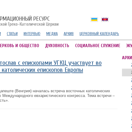
РМАЦИОННЫЙ РЕСУРС
ской Греко-Католической Церкви
И
СТАТЬИ
ИНТЕРВЬЮ
МЕДИА
АРХИВ
ЦЕРКОВНЫЙ КАЛЕНДАРЬ
ЕРКОВЬ И ОБЩЕСТВО
ДУХОВНОСТЬ
СОЦИАЛЬНОЕ СЛУЖЕНИЕ
ЭК
АРХИ
ослав с епископами УГКЦ участвует во
 католических епископов Европы
дапеште (Венгрия) началась встреча восточных католических
х Международного евхаристического конгресса. Тема встречи –
сть».