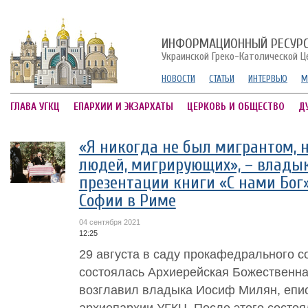
ИНФОРМАЦИОННЫЙ РЕСУР
Украинской Греко-Католической Ц
НОВОСТИ
СТАТЬИ
ИНТЕРВЬЮ
М
ГЛАВА УГКЦ
ЕПАРХИИ И ЭКЗАРХАТЫ
ЦЕРКОВЬ И ОБЩЕСТВО
Д
«Я никогда не был мигрантом, н
людей, мигрирующих», – влады
презентации книги «С нами Бог»
Софии в Риме
04 сентября 2021
12:25
29 августа в саду прокафедрального 
состоялась Архиерейская Божественна
возглавил владыка Иосиф Милян, епи
архиепархии УГКЦ. После этого состоя