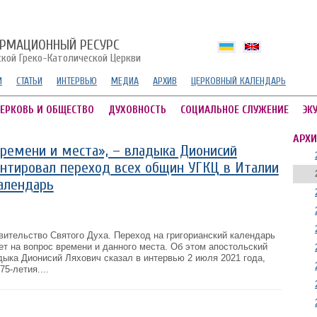
РМАЦИОННЫЙ РЕСУРС
ской Греко-Католической Церкви
И
СТАТЬИ
ИНТЕРВЬЮ
МЕДИА
АРХИВ
ЦЕРКОВНЫЙ КАЛЕНДАРЬ
ЕРКОВЬ И ОБЩЕСТВО
ДУХОВНОСТЬ
СОЦИАЛЬНОЕ СЛУЖЕНИЕ
ЭК
АРХИ
времени и места», – владыка Дионисий
нтировал переход всех общин УГКЦ в Италии
календарь
вительство Святого Духа. Переход на григорианский календарь
вет на вопрос времени и данного места. Об этом апостольский
дыка Дионисий Ляхович сказал в интервью 2 июля 2021 года,
5-летия....