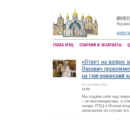
ИНФО
Украин
НОВОСТ
ГЛАВА УГКЦ
ЕПАРХИИ И ЭКЗАРХАТЫ
Ц
«Ответ на вопрос 
Ляхович прокомме
на григорианский 
03 сентября 2021
15:00
Мы отдаём себя под покро
– не моя инициатива, а от
экзарх УГКЦ в Италии вла
записанном по случаю его 7