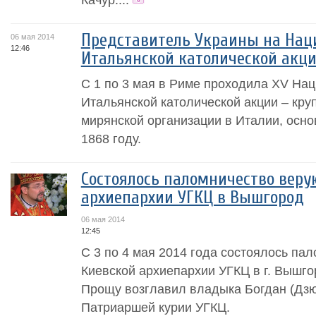
Представитель Украины на Нац
06 мая 2014
12:46
Итальянской католической акци
С 1 по 3 мая в Риме проходила XV На
Итальянской католической акции – кр
мирянской организации в Италии, осно
1868 году.
Состоялось паломничество вер
архиепархии УГКЦ в Вышгород
06 мая 2014
12:45
С 3 по 4 мая 2014 года состоялось п
Киевской архиепархии УГКЦ в г. Вышго
Прощу возглавил владыка Богдан (Дзю
Патриаршей курии УГКЦ.