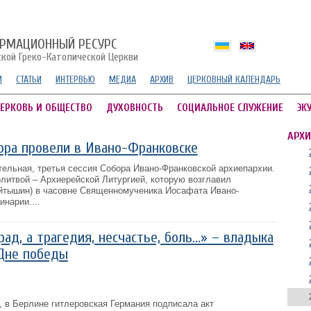
РМАЦИОННЫЙ РЕСУРС
ской Греко-Католической Церкви
И
СТАТЬИ
ИНТЕРВЬЮ
МЕДИА
АРХИВ
ЦЕРКОВНЫЙ КАЛЕНДАРЬ
ЕРКОВЬ И ОБЩЕСТВО
ДУХОВНОСТЬ
СОЦИАЛЬНОЕ СЛУЖЕНИЕ
ЭК
АРХИ
ора провели в Ивано-Франковске
тельная, третья сессия Собора Ивано-Франковской архиепархии.
литвой – Архиерейской Литургией, которую возглавил
йтышин) в часовне Священномученика Иосафата Ивано-
нарии....
ад, а трагедия, несчастье, боль...» – владыка
 Дне победы
д, в Берлине гитлеровская Германия подписала акт