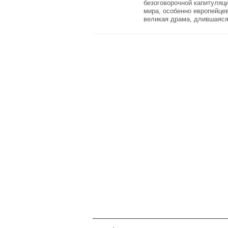
безоговорочной капитуляц
мира, особенно европейцев
великая драма, длившаяся 