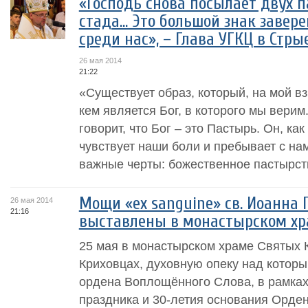
«Господь снова посылает двух п
стада... Это большой знак завер
среди нас», – Глава УГКЦ в Стры
26 мая 2014
21:22
«Существует образ, который, на мой вз
кем является Бог, в которого мы вери
говорит, что Бог – это Пастырь. Он, как
чувствует наши боли и пребывает с нам
важные черты: божественное пастырство
Мощи «ex sanguine» св. Иоанна П
26 мая 2014
21:16
выставлены в монастырском х
25 мая в монастырском храме Святых
Криховцах, духовную опеку над котор
ордена Воплощённого Слова, в рамках
праздника и 30-летия основания Орде