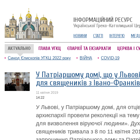
ІНФОРМАЦІЙНИЙ РЕСУРС
Української Греко-Католицької Це
НОВИНИ
СТАТТІ
ІНТЕРВ'Ю
МЕДІ
АКТУАЛЬНО
ГЛАВА УГКЦ
ЄПАРХІЇ ТА ЕКЗАРХАТИ
ЦЕРКВА І С
Синод Єпископів УГКЦ 2022 року
ВІЙНА
COVID-19
У Патріаршому домі, що у Львові
для священиків з Івано-Франків
11 квітня 2019
14:22
У Львові, у Патріаршому домі, для отців
архиєпархії провели реколекції на тем
для визволення віруючої людини». Дух
священиків тривала з 8 по 11 квітня 201
запрошення Патріаршого дому та Патріар