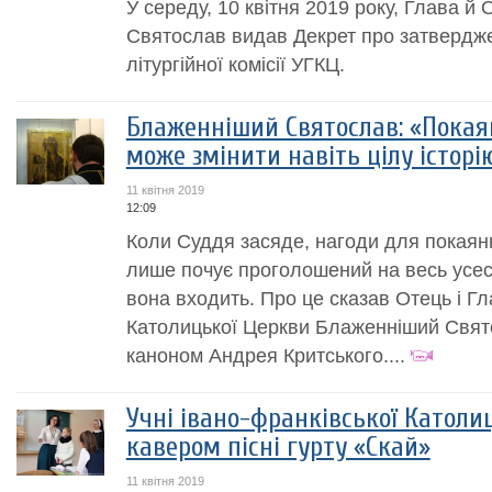
У середу, 10 квітня 2019 року, Глава 
Святослав видав Декрет про затвердж
літургійної комісії УГКЦ.
Блаженніший Святослав: «Покая
може змінити навіть цілу історі
11 квітня 2019
12:09
Коли Суддя засяде, нагоди для покаян
лише почує проголошений на весь усесві
вона входить. Про це сказав Отець і Гл
Католицької Церкви Блаженніший Свято
каноном Андрея Критського....
Учні івано-франківської Католиц
кавером пісні гурту «Скай»
11 квітня 2019