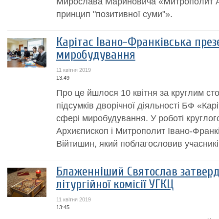
Мирослава Мариновича «Митрополит А
принцип "позитивної суми"».
Карітас Івано-Франківська през
миробудування
11 квітня 2019
13:49
Про це йшлося 10 квітня за круглим сто
підсумків дворічної діяльності БФ «Кар
сфері миробудування. У роботі круглог
Архиєпископ і Митрополит Івано-Фран
Війтишин, який поблагословив учасників
Блаженніший Святослав затверд
літургійної комісії УГКЦ
11 квітня 2019
13:45