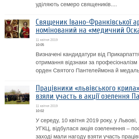
уділяють семеро священиків....
Священик Івано-Франківської ар
номінований на «медичний Оск
11 квітня 2019
10:05
Визначені кандидатури від Прикарпаття 
отримання відзнаки за професіоналізм 
орден Святого Пантелеймона й медаль
Працівники «львівського крила»
взяли участь в акції озелення 
11 квітня 2019
10:02
У середу, 10 квітня 2019 року, у Львові
УГКЦ, відбулася акція озеленення – по
заході мали нагоду взяти участь праці