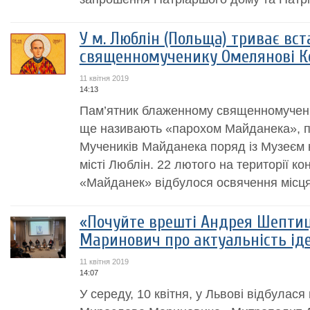
У м. Люблін (Польща) триває вс
священномученику Омелянові К
11 квітня 2019
14:13
Пам’ятник блаженному священномучени
ще називають «парохом Майданека», п
Мучеників Майданека поряд із Музеєм 
місті Люблін. 22 лютого на території к
«Майданек» відбулося освячення місця 
«Почуйте врешті Андрея Шептиц
Маринович про актуальність ід
11 квітня 2019
14:07
У середу, 10 квітня, у Львові відбулася