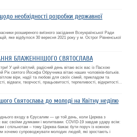
щодо необхідності розробки державної
асники розширеного виїзного засідання Всеукраїнської Ради
зацій, яке відбулося 30 вересня 2021 року у м. Острог Рівненської
АННЯ БЛАЖЕННІШОГО СВЯТОСЛАВА
стри! У цей світлий, радісний день вітаю всіх вас із Пасхою
й Рік святого Йосифа Обручника вітаю наших чоловіків-батьків.
тлом віри, надії та любові для своїх сімей, прикладом та
ті, відваги, творчості, працьовитості, терпеливості, відкритості...
шого Святослава до молоді на Квітну неділю
однього входу в Єрусалим — це той день, коли Церква з
 вас своїми думками і молитвами. COVID-19 завдав удару всім:
м і спільнотам – тому Церква бажає бути поруч із кожною
и хочемо супроводжувати молодих людей, які зростають і