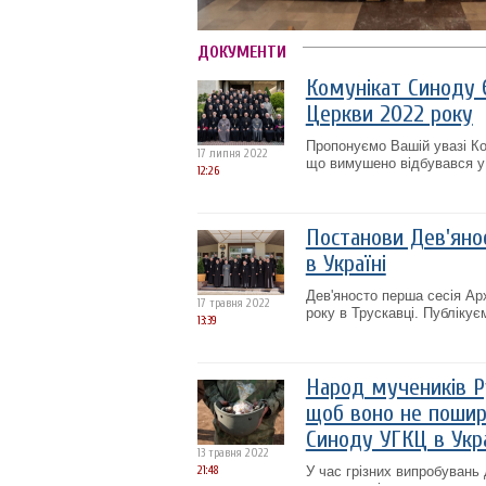
ДОКУМЕНТИ
Комунікат Синоду Є
Церкви 2022 року
Пропонуємо Вашій увазі Ко
17 липня 2022
що вимушено відбувався у
12:26
Постанови Дев'яно
в Україні
Дев'яносто перша сесія Ар
17 травня 2022
року в Трускавці. Публікуєм
13:39
Народ мучеників Ру
щоб воно не пошири
Синоду УГКЦ в Укра
13 травня 2022
21:48
У час грізних випробувань