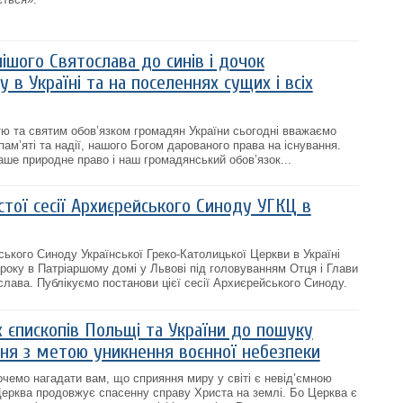
шого Святослава до синів і дочок
 в Україні та на поселеннях сущих і всіх
ю та святим обов’язком громадян України сьогодні вважаємо
 пам’яті та надії, нашого Богом дарованого права на існування.
аше природне право і наш громадянський обов’язок...
тої сесії Архиєрейського Синоду УГКЦ в
ського Синоду Української Греко-Католицької Церкви в Україні
 року в Патріаршому домі у Львові під головуванням Отця і Глави
ава. Публікуємо постанови цієї сесії Архиєрейського Синоду.
 єпископів Польщі та України до пошуку
ння з метою уникнення воєнної небезпеки
очемо нагадати вам, що сприяння миру у світі є невід’ємною
 Церква продовжує спасенну справу Христа на землі. Бо Церква є