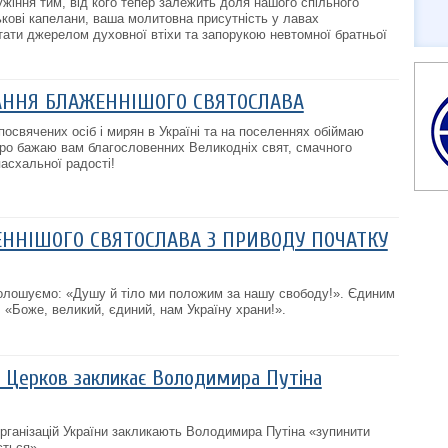
жіння тим, від кого тепер залежить доля нашого спільного
ськові капелани, ваша молитовна присутність у лавах
стати джерелом духовної втіхи та запорукою невтомної братньої
АННЯ БЛАЖЕННІШОГО СВЯТОСЛАВА
посвячених осіб і мирян в Україні та на поселеннях обіймаю
ро бажаю вам благословенних Великодніх свят, смачного
пасхальної радості!
ННІШОГО СВЯТОСЛАВА З ПРИВОДУ ПОЧАТКУ
голошуємо: «Душу й тіло ми положим за нашу свободу!». Єдиним
 «Боже, великий, єдиний, нам Україну храни!».
а Церков закликає Володимира Путіна
організацій України закликають Володимира Путіна «зупинити
ється».