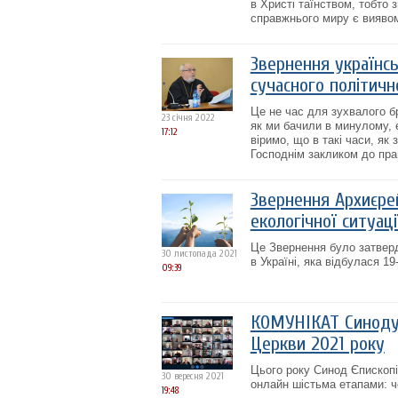
в Христі таїнством, тобто з
справжнього миру є виявом
Звернення українс
сучасного політичн
Це не час для зухвалого бр
23 січня 2022
як ми бачили в минулому, е
17:12
віримо, що в такі часи, як
Господнім закликом до правд
Звернення Архиєре
екологічної ситуаці
Це Звернення було затверд
30 листопада 2021
в Україні, яка відбулася 1
09:39
КОМУНІКАТ Синоду 
Церкви 2021 року
Цього року Синод Єпископі
30 вересня 2021
онлайн шістьма етапами: чо
19:48