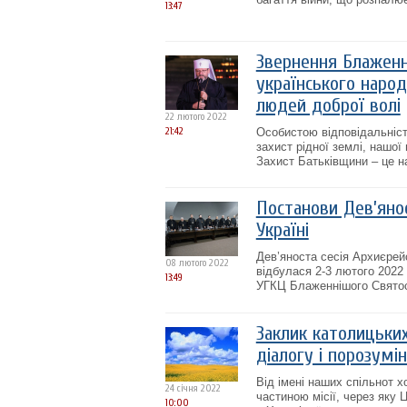
13:47
Звернення Блаженні
українського народу
людей доброї волі
22 лютого 2022
21:42
Особистою відповідальніст
захист рідної землі, нашої
Захист Батьківщини – це н
Постанови Дев’янос
Україні
Дев’яноста сесія Архиєрей
08 лютого 2022
відбулася 2-3 лютого 2022
13:49
УГКЦ Блаженнішого Святосл
Заклик католицьких
діалогу і порозумі
Від імені наших спільнот х
24 січня 2022
частиною місії, через яку
10:00