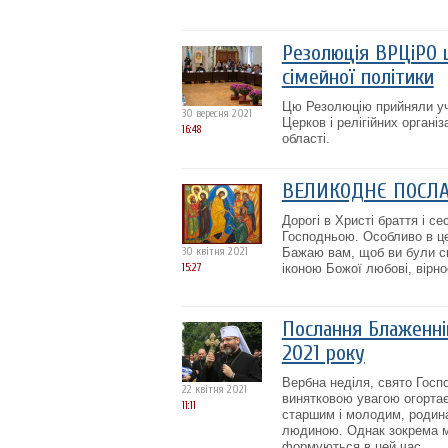
Резолюція ВРЦіРО 
сімейної політики
Цю Резолюцію прийняли уч
30 вересня 2021
Церков і релігійних органі
16:48
області.
ВЕЛИКОДНЄ ПОСЛ
Дорогі в Христі браття і се
Господньою. Особливо в це
30 квітня 2021
Бажаю вам, щоб ви були сві
15:27
іконою Божої любові, вірнос
Послання Блаженні
2021 року
Вербна неділя, свято Госп
22 квітня 2021
винятковою увагою огортає
11:11
старшим і молодим, родина
людиною. Однак зокрема м
формуються в цей час...