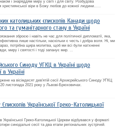
наком і знаряддям миру у світі і для світу. Розбудова
 християнської віри в Божу любов до кожної людини......
ьких католицьких єпископів Канади щодо
ого та гуманітарного стану в Україні
язкання зброєю і навіть не час для політичної дипломатії, яка,
фективна лише настільки, наскільки є честь і добра воля. Ні, ми
 зараз, потрібна щира молитва, щоб ми всі були натхненні
и, миру і святості і тоді запанує мир. ...
йського Синоду УГКЦ в Україні щодо
ї в Україні
жене на вісімдесят дев'ятій сесії Архиєрейського Синоду УГКЦ
9-20 листопада 2021 року у Львові-Брюховичах.
Єпископів Української Греко-Католицької
в Української Греко-Католицької Церкви відбувався у форматі
тири синодальні сесії та два етапи регіональних зустрічей.