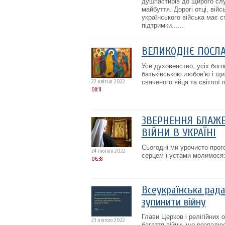
душпастирів до щирого слу
майбуття. Дорогі отці, вій
українського війська має 
підтримки......
ВЕЛИКОДНЄ ПОСЛ
Усе духовенство, усіх бого
батьківською любов’ю і щи
22 квітня 2022
свяченого яйця та світлої 
08:11
ЗВЕРНЕННЯ БЛАЖЕ
ВІЙНИ В УКРАЇНІ
Сьогодні ми урочисто про
24 лютого 2022
серцем і устами молимося:
06:38
Всеукраїнська рад
зупинити війну
Глави Церков і релігійних 
23 лютого 2022
багаття війни, що розпалю