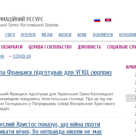
РМАЦІЙНИЙ РЕСУРС
ської Греко-Католицької Церкви
СТАТТІ
ІНТЕРВ'Ю
МЕДІА
АНОНСИ
АРХІВ
ДОКУМЕНТИ
ЦЕРКОВНИ
А ЕКЗАРХАТИ
ЦЕРКВА І СУСПІЛЬСТВО
ДУХОВНІСТЬ
СОЦІАЛЬНЕ СЛ
НА
COVID-19
АРХІ
па Франциск підготував для УГКЦ сюрприз
кий Франциск підготував для Української Греко-Католицької
незабаром повідомить Апостольська столиця. Про це під час
іння Господнього у Патріаршому соборі Воскресіння Христового
удіо...
еслий Христос показує, що війна проти
ивати вічно, бо неправда ніколи не має