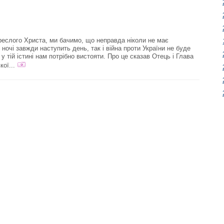
реслого Христа, ми бачимо, що неправда ніколи не має
 ночі завжди наступить день, так і війна проти України не буде
, у тій істині нам потрібно вистояти. Про це сказав Отець і Глава
ої...