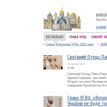
ІНФО
Україн
НОВИНИ
АКТУАЛЬНО
ГЛАВА УГКЦ
ЄПАРХІЇ Т
Синод Єпископів УГКЦ 2022 року
ВІЙ
Святіший Отець Па
28 квітня 2019
17:49
Святіший Отець Папа Римсь
Церкви сюрприз, про який 
Літургії на свято Воскрес
повідомив Архиєпископ Кла
Глава УГКЦ: «Воскр
України не буде тр