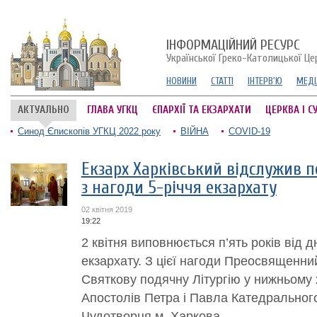
ІНФОРМАЦІЙНИЙ РЕСУРС
Української Греко-Католицької Це
НОВИНИ
СТАТТІ
ІНТЕРВ'Ю
МЕДІ
АКТУАЛЬНО
ГЛАВА УГКЦ
ЄПАРХІЇ ТА ЕКЗАРХАТИ
ЦЕРКВА І С
Синод Єпископів УГКЦ 2022 року
ВІЙНА
COVID-19
Екзарх Харківський відслужив п
з нагоди 5-річчя екзархату
02 квітня 2019
19:22
2 квітня виповнюється п’ять років від 
екзархату. З цієї нагоди Преосвященн
Святкову подячну Літургію у нижньому 
Апостолів Петра і Павла Катедральног
Чудотворця м. Харкова. ...