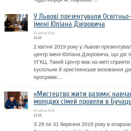
У Львові презентували Освітнь
імені Юліана Дзеровича
02 квітня 2019
12:22
2 квітня 2019 року у Львові презентув
центр імені Юліана Дзеровича, що діє п
УГКЦ. Такий Центр має на меті сприяти 
суспільне й християнське виховання ди
програми....
«Мистецтво жити разом»: навч
молодих сімей провели в Бучаць
02 квітня 2019
12:15
З 29 по 31 березня 2019 року в єпархіа