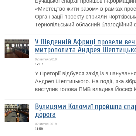
Бучацької єпархії пройшов інформацій
«Мистецтво жити разом» в рамках прое
Організації проекту сприяли Чортківська
Тернопільський обласний благодійний ф
У Південній Африці провели вечі
митрополита Андрея Шептицьк
02 квітня 2019
12:07
У Преторії відбувся захід із вшануванн
Андрея Шептицького. На події, яка зібр
виступив голова ПМВ владика Йосиф 
Вулицями Коломиї пройшла єпар
дорога
02 квітня 2019
11:59