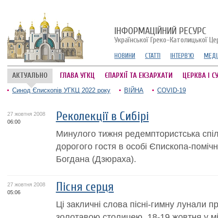
ІНФОРМАЦІЙНИЙ РЕСУРС
Української Греко-Католицької Це
НОВИНИ
СТАТТІ
ІНТЕРВ'Ю
МЕДІ
АКТУАЛЬНО
ГЛАВА УГКЦ
ЄПАРХІЇ ТА ЕКЗАРХАТИ
ЦЕРКВА І С
Синод Єпископів УГКЦ 2022 року
ВІЙНА
COVID-19
Реколекції в Сибірі
27 жовтня 2008
06:00
Минулого тижня редемптористська спіль
дорогого гостя в особі Єпископа-помічн
Богдана (Дзюраха).
Пісня серця
27 жовтня 2008
05:06
Ці закличні слова пісні-гимну лунали п
золотавою столицею. 18-19 жовтня у міс