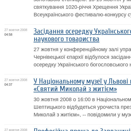
святкування 1020-річчя Хрещення Украї
Всеукраїнського фестивалю-конкурсу суч
Засідання осередку Українськог
27 жовтня 2008
04:58
наукового товариства
27 жовтня у конференційному залі упр
Чернівецької єпархії відбулося засідан
осередку Українського богословського 
У Національному музеї у Львові
27 жовтня 2008
04:37
«Святий Миколай з житієм»
30 жовтня 2008 о 16:00 в Національному
Шептицького відбудеться урочиста пре
Миколай з житієм», -- повідомили у музе
27 жовтня 2008