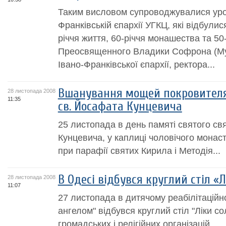
Таким висловом супроводжувалися уроч
Франківській єпархії УГКЦ, які відбули
річчя життя, 60-річчя монашества та 5
Преосвященного Владики Софрона (Му
Івано-Франківської єпархії, ректора...
Вшанування мощей покровителя
28 листопада 2008
11:35
св. Йосафата Кунцевича
25 листопада в день памяті святого 
Кунцевича, у каплиці чоловічого мона
при парафії святих Кирила і Методія...
В Одесі відбувся круглий стіл «Л
28 листопада 2008
11:07
27 листопада в дитячому реабілітаційн
ангелом" відбувся круглий стіл "Ліки со
громадських і релігійних організацій...