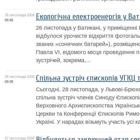
Екологічна електроенергія у Ват
28 листопада 2008
09:46
26 листопада у Ватикані, у приміщенні 
відбулося урочисте відкриття фотогаль
званих «сонячних батарей»), розміщеної
Павла VI, відомого місця проведення па
зустрічей, зокрема,...
Спільна зустріч єпископів УГКЦ 
28 листопада 2008
09:38
Сьогодні, 28 листопада, у Львові-Брюх
спільна зустріч членів Синоду Єпископ
Верховного Архиєпископства Українськ
Церкви та Конференції Єпископів Римо
Україні. У нарадах візьмуть участь усі ка
Відбудеться заключний етап свя
27 листопада 2008