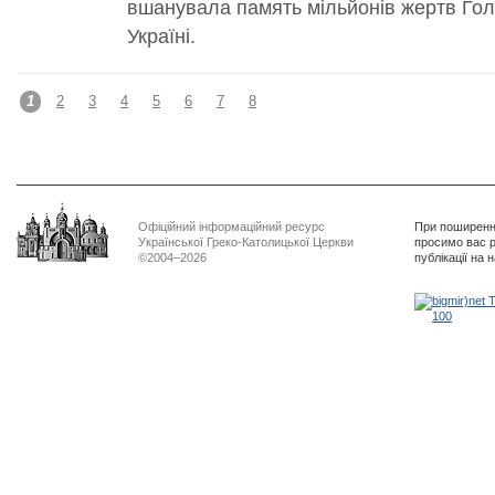
вшанувала память мільйонів жертв Гол
Україні.
1
2
3
4
5
6
7
8
Офіційний інформаційний ресурс
При поширенні
Української Греко-Католицької Церкви
просимо вас р
©2004–2026
публікації на 