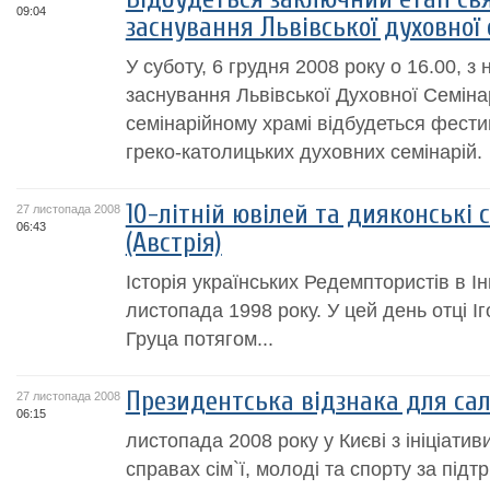
09:04
заснування Львівської духовної 
У суботу, 6 грудня 2008 року о 16.00, з 
заснування Львівської Духовної Семінар
семінарійному храмі відбудеться фести
греко-католицьких духовних семінарій.
10-літній ювілей та дияконські 
27 листопада 2008
06:43
(Австрія)
Історія українських Редемптористів в І
листопада 1998 року. У цей день отці І
Груца потягом...
Президентська відзнака для сал
27 листопада 2008
06:15
листопада 2008 року у Києві з ініціатив
справах сім`ї, молоді та спорту за під