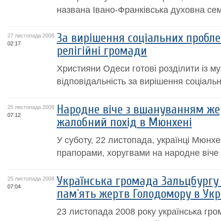
названа Івано-Франківська духовна сем
За вирішення соціальних пробле
27 листопада 2008
02:17
релігійні громади
Християни Одеси готові розділити із 
відповідальність за вирішення соціаль
Народне віче з вшануванням же
25 листопада 2008
07:12
жалобний похід в Мюнхені
У суботу, 22 листопада, українці Мюнхе
прапорами, хоругвами на народне віче
Українська громада Зальцбургу 
25 листопада 2008
07:04
пам`ять жертв Голодомору в Укр
23 листопада 2008 року українська гр