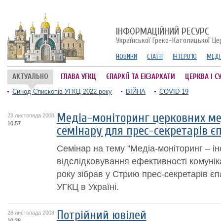
ІНФОРМАЦІЙНИЙ РЕСУРС
Української Греко-Католицької Це
НОВИНИ
СТАТТІ
ІНТЕРВ'Ю
МЕДІ
АКТУАЛЬНО
ГЛАВА УГКЦ
ЄПАРХІЇ ТА ЕКЗАРХАТИ
ЦЕРКВА І С
Синод Єпископів УГКЦ 2022 року
ВІЙНА
COVID-19
Медіа-моніторинг церковних ме
28 листопада 2008
10:57
семінару для прес-секретарів є
Семінар на тему "Медіа-моніторинг – і
відслідковування ефективності комунік
року зібрав у Стрию прес-секретарів єп
УГКЦ в Україні.
Потрійний ювілей
28 листопада 2008
10:38