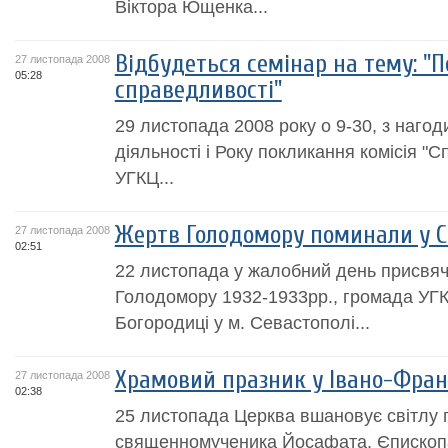
Віктора Ющенка...
Відбудеться семінар на тему: "
27 листопада 2008
05:28
справедливості"
29 листопада 2008 року о 9-30, з нагоди
діяльності і Року покликання комісія "С
УГКЦ...
Жертв Голодомору поминали у С
27 листопада 2008
02:51
22 листопада у жалобний день присвяч
Голодомору 1932-1933рр., громада УГ
Богородиці у м. Севастополі...
Храмовий празник у Івано-Франк
27 листопада 2008
02:38
25 листопада Церква вшановує світлу 
священномученика Йосафата, Єпископа