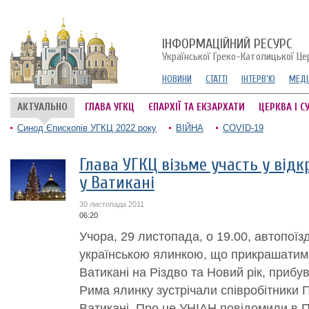
ІНФОРМАЦІЙНИЙ РЕСУРС
Української Греко-Католицької Це
НОВИНИ
СТАТТІ
ІНТЕРВ'Ю
МЕДІ
АКТУАЛЬНО
ГЛАВА УГКЦ
ЄПАРХІЇ ТА ЕКЗАРХАТИ
ЦЕРКВА І С
Синод Єпископів УГКЦ 2022 року
ВІЙНА
COVID-19
Глава УГКЦ візьме участь у відк
у Ватикані
30 листопада 2011
06:20
Учора, 29 листопада, о 19.00, автопоїз
українською ялинкою, що прикрашатим
Ватикані на Різдво та Новий рік, прибу
Рима ялинку зустрічали співробітники 
Ватикані. Про це УНІАН повідомили в По