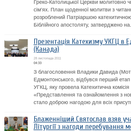
Греко-Католицької Церкви молитовно ч
сім’ях. План щоденної молитви з читанн
розроблений Патріаршою катехитичною 
Біблійного апостоляту, затверджено на.
Презентація Катехизму УКГЦ в Е
(Канада)
28 листопада 2011
04:33
З благословення Владики Давида (Мот
Едмонтонського, відбувся перший етап 
УГКЦ, яку провела Катехитична комісія ц
«Представлення та ознайомлення з но
стало доброю нагодою для всіх присутн
Блаженніший Святослав взяв уча
Літургії з нагоди перебування м