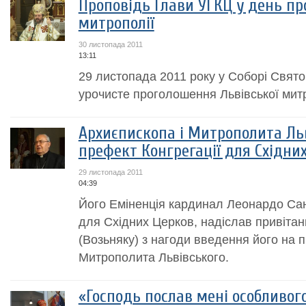
Проповідь Глави УГКЦ у день пр
митрополії
30 листопада 2011
13:11
29 листопада 2011 року у Соборі Свято
урочисте проголошення Львівської мит
Архиєпископа і Митрополита Ль
префект Конгрегації для Східни
29 листопада 2011
04:39
Його Еміненція кардинал Леонардо Сан
для Східних Церков, надіслав привітан
(Возьняку) з нагоди введення його на 
Митрополита Львівського.
«Господь послав мені особливог