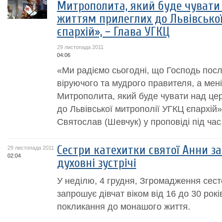
Митрополита, який буде чувати
життям прилеглих до Львівської
єпархій», − Глава УГКЦ
29 листопада 2011
04:06
«Ми радіємо сьогодні, що Господь посл
віруючого та мудрого правителя, а мен
Митрополита, який буде чувати над це
до Львівської митрополії УГКЦ єпархій
Святослав (Шевчук) у проповіді під час.
Сестри катехитки святої Анни з
29 листопада 2011
02:04
духовні зустрічі
У неділю, 4 грудня, Згромадження сест
запрошує дівчат віком від 16 до 30 років
покликання до монашого життя.