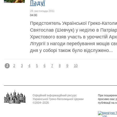
Падуї
28 листопада 2011
04:00
Предстоятель Української Греко-Катол
Святослав (Шевчук) у неділю в Патріа
Христового взяв участь в урочистій Ар
Літургії з нагоди перебування мощів св
дня у соборі також було відслужено...
1
2
3
4
5
6
7
8
9
10
Офіційний інформаційний ресурс
При поширенні
Української Греко-Католицької Церкви
просимо вас р
©2004–2026
публікації на 