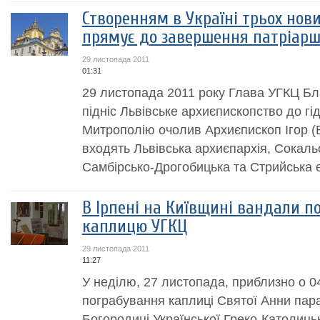
Створенням в Україні трьох нов
прямує до завершення патріарш
29 листопада 2011
01:31
29 листопада 2011 року Глава УГКЦ Б
підніс Львівське архиєпископство до гід
Митрополію очолив Архиєпископ Ігор (В
входять Львівська архиєпархія, Сокаль
Самбірсько-Дрогобицька та Стрийська єп
В Ірпені на Київщині вандали п
каплицю УГКЦ
29 листопада 2011
11:27
У неділю, 27 листопада, приблизно о 0
пограбування каплиці Святої Анни пара
Богородиці Української Греко-Католиць