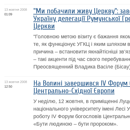
"Ми побачили живу Церкву": зав
13 жовтня 2008
01:09
Україну делегації Румунської Г
Церкви
"Головною метою візиту є бажання яком
те, як функціонує УГКЦ і яким шляхом 
причина – встановити якнайтісніші зв’
– такі акценти під час свого перебуванн
Преосвященний Владика Васіле (Бісау) (
На Волині завершився IV Форум 
13 жовтня 2008
12:50
Центрально-Східної Європи
У неділю, 12 жовтня, в приміщенні Луць
національного університету імені Лесі
роботу IV Форум богословів Центральн
«Бути людиною – бути пророком».