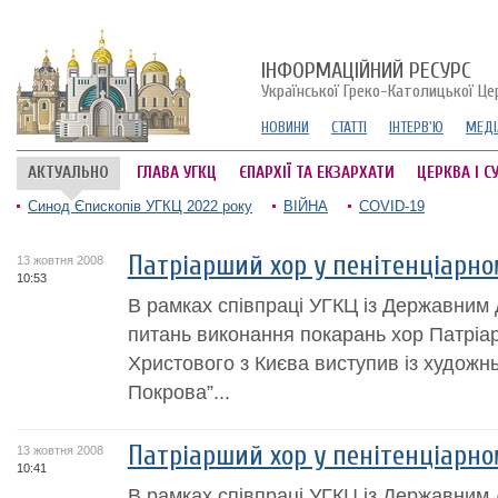
ІНФОРМАЦІЙНИЙ РЕСУРС
Української Греко-Католицької Це
НОВИНИ
СТАТТІ
ІНТЕРВ'Ю
МЕДІ
АКТУАЛЬНО
ГЛАВА УГКЦ
ЄПАРХІЇ ТА ЕКЗАРХАТИ
ЦЕРКВА І С
Синод Єпископів УГКЦ 2022 року
ВІЙНА
COVID-19
Патріарший хор у пенітенціарно
13 жовтня 2008
10:53
В рамках співпраці УГКЦ із Державним
питань виконання покарань хор Патріа
Христового з Києва виступив із худож
Покрова”...
Патріарший хор у пенітенціарно
13 жовтня 2008
10:41
В рамках співпраці УГКЦ із Державним