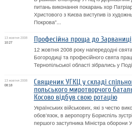
питань виконання покарань хор Патріа
Христового з Києва виступив із худож
Покрова”...
Професійна проща до Зарваниці
13 жовтня 2008
10:27
12 жовтня 2008 року напередодні свят
Богородиці та професійного свята прац
Тернопільської області зібрались у Поді
Священик УГКЦ у складі спільно
13 жовтня 2008
08:18
польського миротворчого батал
Косово відбув свою ротацію
Українських військових, які з честю ви
обов’язок, в аеропорту Бориспіль зуст
першого заступника Міністра оборони У