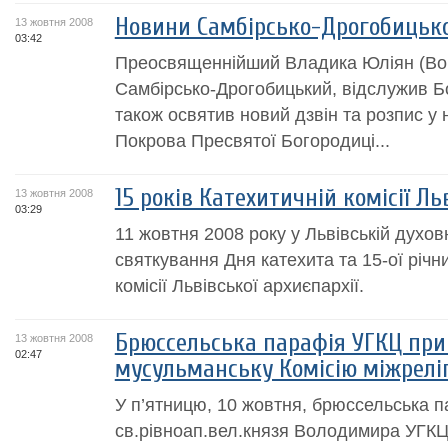
Новини Самбірсько-Дрогобицької
13 жовтня 2008
03:42
Преосвященнійший Владика Юліян (Вор
Самбірсько-Дрогобицький, відслужив Бо
також освятив новий дзвін та розпис у
Покрова Пресвятої Богородиці...
15 років Катехитичній комісії Ль
13 жовтня 2008
03:29
11 жовтня 2008 року у Львівській духовн
святкування Дня катехита та 15-ої річн
комісії Львівської архиєпархії.
Брюссельська парафія УГКЦ пр
13 жовтня 2008
02:47
мусульманську Комісію міжреліг
У п’ятницю, 10 жовтня, брюссельська 
св.рівноап.вел.князя Володимира УГК