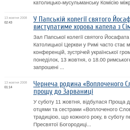
католицько-мусульманську Комісію міжре
У Папській колегії святого Йоса
13 жовтня 2008
02:43
виступатиме хорова капела з С
Зал Папської колегії святого Йосафата 
Католицької Церкви у Римі часто стає м
конференцій, зустрічей української гро
понеділок, 13 жовтня, о 18.00 римського
запрошені ...
Чернеча родина «Воплоченого Сл
13 жовтня 2008
01:14
прощу до Зарваниці
У суботу 11 жовтня, відбулася Проща д
отцями та сестрами «Воплоченого Сло
традицією, що кожного року, в суботу
Пресвятої Богородиці...