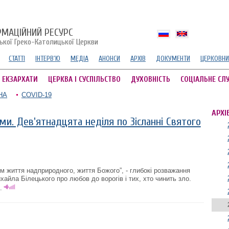
РМАЦІЙНИЙ РЕСУРС
ської Греко-Католицької Церкви
СТАТТІ
ІНТЕРВ'Ю
МЕДІА
АНОНСИ
АРХІВ
ДОКУМЕНТИ
ЦЕРКОВНИ
А ЕКЗАРХАТИ
ЦЕРКВА І СУСПІЛЬСТВО
ДУХОВНІСТЬ
СОЦІАЛЬНЕ СЛ
НА
COVID-19
АРХІ
ми. Дев'ятнадцята неділя по Зісланні Святого
ом життя надприродного, життя Божого”, - глибокі розважання
хайла Білецького про любов до ворогів і тих, хто чинить зло.
.