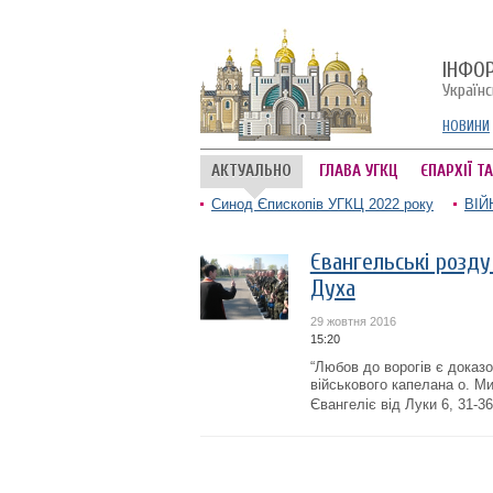
ІНФО
Україн
НОВИНИ
АКТУАЛЬНО
ГЛАВА УГКЦ
ЄПАРХІЇ Т
Синод Єпископів УГКЦ 2022 року
ВІЙ
Євангельські розду
Духа
29 жовтня 2016
15:20
“Любов до ворогів є доказ
військового капелана о. Ми
Євангеліє від Луки 6, 31-36