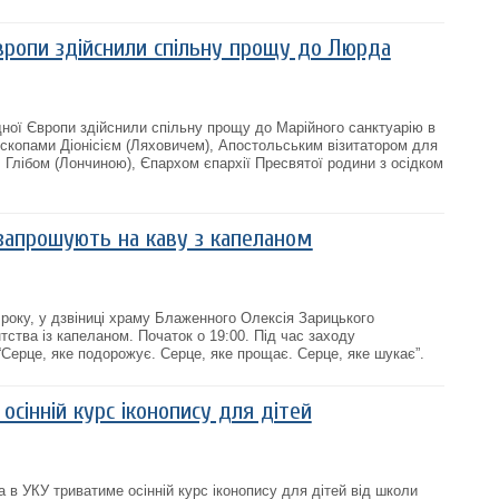
Європи здійснили спільну прощу до Люрда
ідної Європи здійснили спільну прощу до Марійного санктуарію в
ископами Діонісієм (Ляховичем), Апостольським візитатором для
ії, Глібом (Лончиною), Єпархом єпархії Пресвятої родини з осідком
запрошують на каву з капеланом
 року, у дзвіниці храму Блаженного Олексія Зарицького
тства із капеланом. Початок о 19:00. Під час заходу
“Серце, яке подорожує. Серце, яке прощає. Серце, яке шукає”.
осінній курс іконопису для дітей
 в УКУ триватиме осінній курс іконопису для дітей від школи