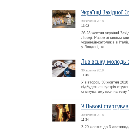
Українці Західної 
30 жовтня 2018
13:02
26-28 жовтня українці Зах
Люрді. Разом зі своїми єп
українців-католиків в Італ
у Лондоні, та...
Львівську молодь 
30 жовтня 2018
11:44
У вівторок, 30 жовтня 2018
відбудеться зустріч студен
спілкуватимуться на тему 
У Львові стартував 
30 жовтня 2018
11:34
З 29 жовтня до 3 листопада