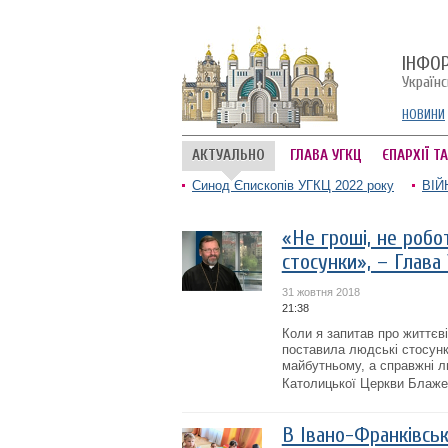
ІНФО
Україн
НОВИНИ
АКТУАЛЬНО
ГЛАВА УГКЦ
ЄПАРХІЇ Т
Синод Єпископів УГКЦ 2022 року
ВІЙ
«Не гроші, не робот
стосунки», – Глава
31 жовтня 2018
21:38
Коли я запитав про життєві
поставила людські стосунк
майбутньому, а справжні лю
Католицької Церкви Блажен
В Івано-Франківськ