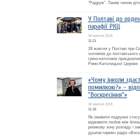
“Радруж”. Таким чином діти
У Полтаві до орден
парафії РКЦ
30 жовтня 2018
11:21
28 жовтня у Полтаві при С
чоловіків до полтавського
греко-католиків приєднали
Римо-Католицької Церкви. .
«Чому інколи здаєт
помилкою?» – відп
"Воскресіння"»
30 жовтня 2018
11:16
Як оживити подружні стосун
відживити любов між близь
ризикову зону розпаду і за
душпастирем» радіо «Воскр