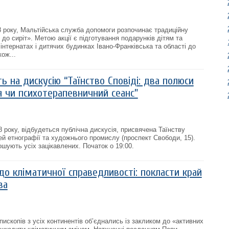
8 року, Мальтійська служба допомоги розпочинає традиційну
до сиріт». Метою акції є підготування подарунків дітям та
інтернатах і дитячих будинках Івано-Франківська та області до
ож...
ь на дискусію “Таїнство Сповіді: два полюси
ія чи психотерапевничний сеанс”
 року, відбудеться публічна дискусія, присвячена Таїнству
зей етнографії та художнього промислу (проспект Свободи, 15).
шують усіх зацікавлених. Початок о 19:00.
до кліматичної справедливості: покласти край
ва
ископів з усіх континентів об’єднались із закликом до «активних