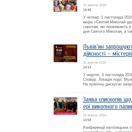
31 жовтня 2018
14:44
У четвер, 1 листопада 201
акцію «Святий Миколай іде 
сиротам, які проживають в 
дня Святого Миколая, а так
Львів’ян запрошуют
дійсності – містер
31 жовтня 2018
14:13
У неділю, 4 листопада 2018
Сповіді. Локація події: Му
На публічну дискусію запро
Заява єпископів що
ері викопного пали
31 жовтня 2018
13:53
Конференції католицьких єп