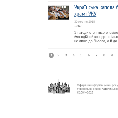
Українська капела 
храмі УКУ
30 жовтня 2018
10:52
З нагоди столітнього ювіл
благодійний концерт спільн
не лише до Львова, а й до 
1
2
3
4
5
6
7
8
9
Офіційний інформаційний рес
Української Греко-Католицько
©2004–2026