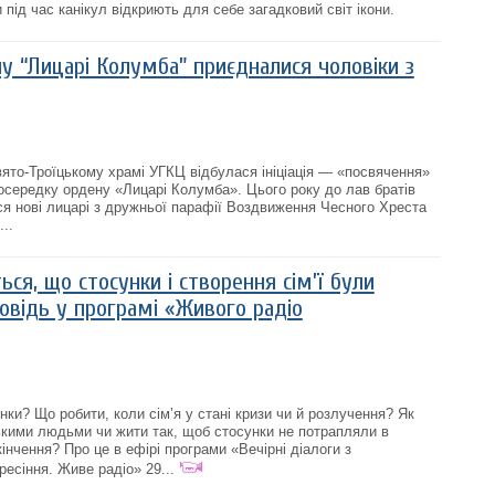
 під час канікул відкриють для себе загадковий світ ікони.
у “Лицарі Колумба” приєдналися чоловіки з
вято-Троїцькому храмі УГКЦ відбулася ініціація — «посвячення»
 осередку ордену «Лицарі Колумба». Цього року до лав братів
ся нові лицарі з дружньої парафії Воздвиження Чесного Хреста
..
ься, що стосунки і створення сім’ї були
овідь у програмі «Живого радіо
ки? Що робити, коли сім’я у стані кризи чи й розлучення? Як
кими людьми чи жити так, щоб стосунки не потрапляли в
кінчення? Про це в ефірі програми «Вечірні діалоги з
есіння. Живе радіо» 29...