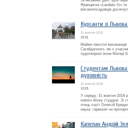
та негайних дій», щоб пер
Франциска «Laudato Si» та 
високопосадовців досягнут
Курсанти зі Львова 
31 жовтня 2018
13:31
Майже півсотні вихованців 
Сагайдачного, які є учасни
чудотворної ікони Матері Б
Студентам Львова 
духовність
31 жовтня 2018
13:25
У середу, 31 жовтня 2018 
нового блоку студдня. Зі с
отець єзуїт Олексій Бреде
наука: гармонія чи протиріч
Капелан Андрій Зел