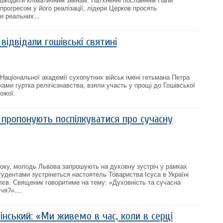
ешкодити кліматичним змінам. Натхненні посланням Папи
прогресом у його реалізації, лідери Церков просять
и реальних...
відвідали гошівські святині
Національної академії сухопутних військ імені гетьмана Петра
ками гуртка релігієзнавства, взяли участь у прощі до Гошівської
ожої.
пропонують поспілкуватися про сучасну
року, молодь Львова запрошують на духовну зустріч у рамках
тудентами зустрінеться настоятель Товариства Ісуса в Україні
лєв. Священик говоритиме на тему: «Духовність та сучасна
чя?»....
інський: «Ми живемо в час, коли в серці