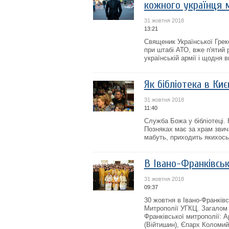
кожного українця 
31 жовтня 2018
13:21
Священик Української Грек
при штабі АТО, вже п'ятий р
українській армії і щодня 
Як бібліотека в Ки
31 жовтня 2018
11:40
Служба Божа у бібліотеці.
Позняках має за храм звич
мабуть, приходить якихось
В Івано-Франківсь
31 жовтня 2018
09:37
30 жовтня в Івано-Франків
Митрополії УГКЦ. Загалом 
Франківської митрополії: 
(Війтишин), Єпарх Коломий