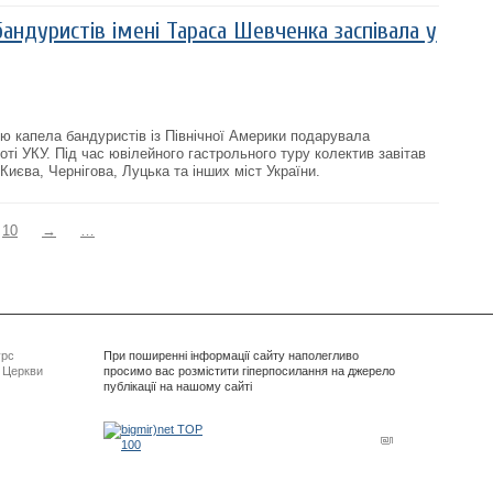
бандуристів імені Тараса Шевченка заспівала у
ею капела бандуристів із Північної Америки подарувала
оті УКУ. Під час ювілейного гастрольного туру колектив завітав
Києва, Чернігова, Луцька та інших міст України.
10
→
…
урс
При поширенні інформації сайту наполегливо
ї Церкви
просимо вас розмістити гіперпосилання на джерело
публікації на нашому сайті