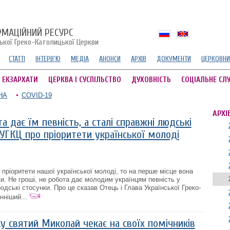
РМАЦІЙНИЙ РЕСУРС
ської Греко-Католицької Церкви
СТАТТІ
ІНТЕРВ'Ю
МЕДІА
АНОНСИ
АРХІВ
ДОКУМЕНТИ
ЦЕРКОВНИ
А ЕКЗАРХАТИ
ЦЕРКВА І СУСПІЛЬСТВО
ДУХОВНІСТЬ
СОЦІАЛЬНЕ СЛ
НА
COVID-19
АРХІ
а дає їм певність, а сталі справжні людські
 УГКЦ про пріоритети української молоді
 пріоритети нашої української молоді, то на перше місце вона
и. Не гроші, не робота дає молодим українцям певність у
дські стосунки. Про це сказав Отець і Глава Української Греко-
ніший...
у святий Миколай чекає на своїх помічників