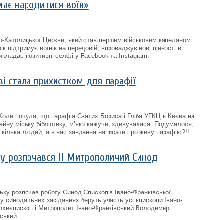
має народитися воїн»
о-Католицької Церкви, який став першим військовим капеланом
ік підтримує воїнів на передовій, впроваджує нові цінності в
викладає позитивні селфі у Facebook та Instagram.
єві стала прихистком для парафії
 Коли почула, що парафія Святих Бориса і Гліба УГКЦ в Києва на
айну міську бібліотеку, м’яко кажучи, здивувалася. Подумалося,
 кілька людей, а в нас завдання написати про живу парафію?!!...
ку розпочався ІІ Митрополичий Синод
ську розпочав роботу Синод Єпископів Івано-Франківської
у синодальних засіданнях беруть участь усі єпископи Івано-
Архиєпископ і Митрополит Івано-Франківський Володимир
ський...