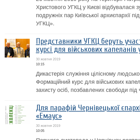
Христового УГКЦ у Києві відбувалася зу
подружніх пар Київської архиєпархії пі
УГКЦ».
Представники УГКЦ беруть учас
курсі для військових капеланів 
30 жовтня 2019
10:15
Дикастерія служіння цілісному людсько
Формаційний курс для військових капел
захисту осіб, позбавлених свободи під 
Для парафій Чернівецької єпарх
«Емаус»
30 жовтня 2019
10:05