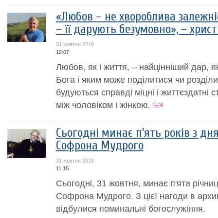
«Любов – не хвороблива залежніс
– її дарують безумовно», – хрис
31 жовтня 2019
12:07
Любов, як і життя, – найцінніший дар, 
Бога і яким може поділитися чи розділи
будуються справді міцні і життєздатні ст
між чоловіком і жінкою.
Сьогодні минає п’ять років з дн
Софрона Мудрого
31 жовтня 2019
11:15
Сьогодні, 31 жовтня, минає п'ята річни
Софрона Мудрого. З цієї нагоди в арх
відбулися поминальні богослужіння.