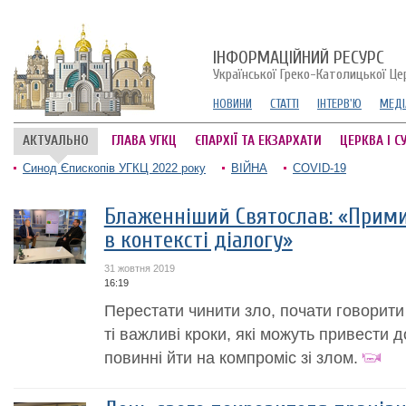
ІНФОРМАЦІЙНИЙ РЕСУРС
Української Греко-Католицької Це
НОВИНИ
СТАТТІ
ІНТЕРВ'Ю
МЕДІ
АКТУАЛЬНО
ГЛАВА УГКЦ
ЄПАРХІЇ ТА ЕКЗАРХАТИ
ЦЕРКВА І С
Синод Єпископів УГКЦ 2022 року
ВІЙНА
COVID-19
Блаженніший Святослав: «Прим
в контексті діалогу»
31 жовтня 2019
16:19
Перестати чинити зло, почати говорити 
ті важливі кроки, які можуть привести 
повинні йти на компроміс зі злом.