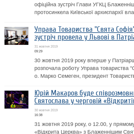
офіційна зустріч Глави УГКЦ Блаженні
протосинкела Київської архиєпархії в
Управа Товариства "Свята Софія
зустріч провела у Львові в Патр
31 жовтня 2019
09:29
30 жовтня 2019 року вперше у Патріарш
розпочала роботу Управа товариства "
о. Марко Семеген, президент Товарист
Юрій Макаров буде співрозмов
Святослава у черговій «Відкриті
30 жовтня 2019
16:38
31 жовтня 2019 року, о 12.00, у прямом
«Відкрита Церква» з Блаженнішим Свя