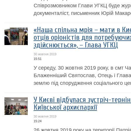
Співрозмовником Глави УГКЦ буде журн
документаліст, письменник Юрій Макар
«Наша спільна мрія – мати в Ки
отців оріоністів для потребуючи
здійснюється», – Глава УГКЦ
30 жовтня 2019
15:51
У середу, 30 жовтня 2019 року, в смт Ч
Блаженніший Святослав, Отець і Глав
землю під спорудження соціального цент
У Києві відбулася зустріч-терні
Київської архиєпархії
30 жовтня 2019
15:24
26 жовтня 2019 року на території Патр