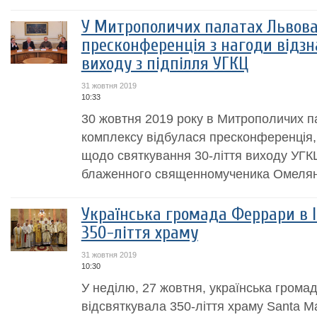
У Митрополичих палатах Львова
пресконференція з нагоди відзн
виходу з підпілля УГКЦ
31 жовтня 2019
10:33
30 жовтня 2019 року в Митрополичих 
комплексу відбулася пресконференція, 
щодо святкування 30-ліття виходу УГКЦ 
блаженного священномученика Омелян
Українська громада Феррари в І
350-ліття храму
31 жовтня 2019
10:30
У неділю, 27 жовтня, українська грома
відсвяткувала 350-ліття храму Santa Mar