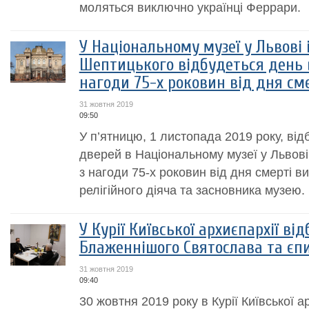
моляться виключно українці Феррари.
У Національному музеї у Львові 
Шептицького відбудеться день 
нагоди 75-х роковин від дня см
31 жовтня 2019
09:50
У п’ятницю, 1 листопада 2019 року, від
дверей в Національному музеї у Львов
з нагоди 75-х роковин від дня смерті в
релігійного діяча та засновника музею.
У Курії Київської архиєпархії від
Блаженнішого Святослава та єп
31 жовтня 2019
09:40
30 жовтня 2019 року в Курії Київської а