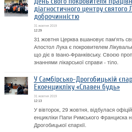
День свого покровителя праців
діагностичного центру святого 
доброчинністю
31 жовтня 2019
12:29
31 жовтня Церква вшановує пам’ять св
Апостол Лука є покровителем Лікувальн
що діє в Івано-Франківську. Своєю проп
знаннями лікарської справи - тіло.
У Самбірсько-Дрогобицькій єпар
Екоенцикліку «Славен будь»
31 жовтня 2019
12:13
У вівторок, 29 жовтня, відбулася офіці
енцикліки Папи Римського Франциска н
Дрогобицької єпархії.