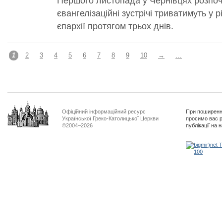
Першого листопада у Чернівцях розпочн
євангелізаційні зустрічі триватимуть у 
єпархії протягом трьох днів.
1
2
3
4
5
6
7
8
9
10
→
…
Офіційний інформаційний ресурс
При поширенні
Української Греко-Католицької Церкви
просимо вас р
©2004–2026
публікації на 