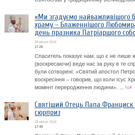
«Ми згадуємо найважливішого б
храму – Блаженнішого Любомира
день празника Патріаршого соб
29 квітня 2019
17:26
Спаситель показує нам, що є не лише жи
(воскресаючи) веде нас за руку в те сп
були сотворені: «Святий апостол Петро 
воскресіння – говорив, що коли Ісус Хри
момент переродження людини». ...
Святіший Отець Папа Франциск 
сюрприз
28 квітня 2019
17:49