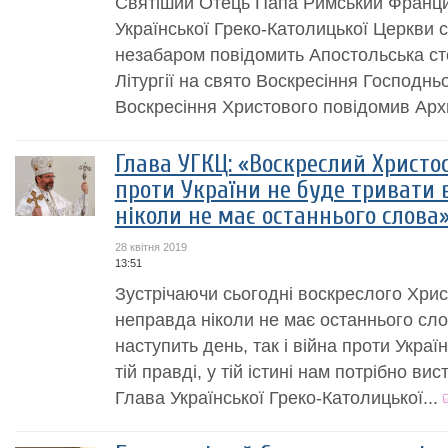
Святіший Отець Папа Римський Франци
Української Греко-Католицької Церкви 
незабаром повідомить Апостольська сто
Літургії на свято Воскресіння Господнь
Воскресіння Христового повідомив Архи
Глава УГКЦ: «Воскреслий Христос
проти України не буде тривати 
ніколи не має останнього слова
28 квітня 2019
13:51
Зустрічаючи сьогодні воскреслого Хрис
неправда ніколи не має останнього сло
наступить день, так і війна проти Украї
тій правді, у тій істині нам потрібно ви
Глава Української Греко-Католицької...