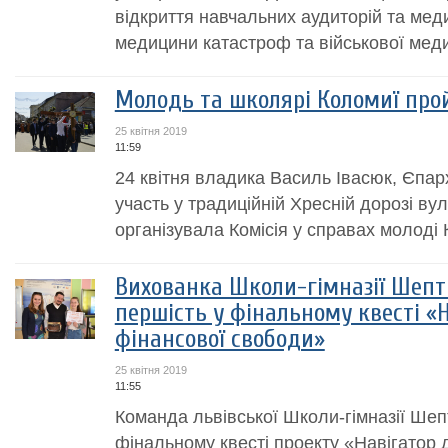
відкриття навчальних аудиторій та мед
медицини катастроф та військової мед
Молодь та школярі Коломиї про
25 квітня 2019
11:59
24 квітня владика Василь Івасюк, Єпар
участь у традиційній Хресній дорозі ву
організувала Комісія у справах молоді 
Вихованка Школи-гімназії Шепт
першість у фінальному квесті «
фінансової свободи»
25 квітня 2019
11:55
Команда львівської Школи-гімназії Шеп
фінальному квесті проекту «Навігатор 