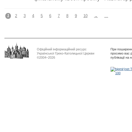
1
2
3
4
5
6
7
8
9
10
→
…
Офіційний інформаційний ресурс
При поширенні
Української Греко-Католицької Церкви
просимо вас р
©2004–2026
публікації на 