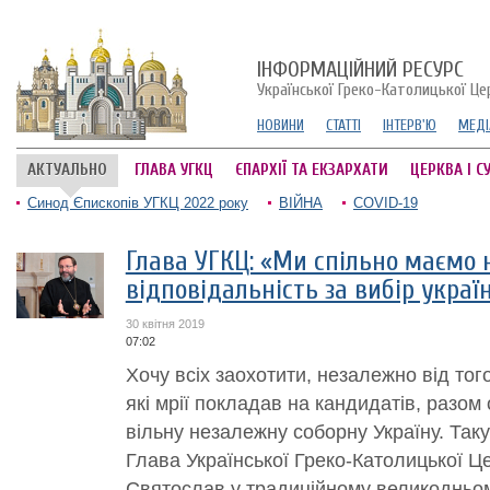
ІНФОРМАЦІЙНИЙ РЕСУРС
Української Греко-Католицької Це
НОВИНИ
СТАТТІ
ІНТЕРВ'Ю
МЕДІ
АКТУАЛЬНО
ГЛАВА УГКЦ
ЄПАРХІЇ ТА ЕКЗАРХАТИ
ЦЕРКВА І С
Синод Єпископів УГКЦ 2022 року
ВІЙНА
COVID-19
Глава УГКЦ: «Ми спільно маємо 
відповідальність за вибір украї
30 квітня 2019
07:02
Хочу всіх заохотити, незалежно від того
які мрії покладав на кандидатів, разом
вільну незалежну соборну Україну. Так
Глава Української Греко-Католицької 
Святослав у традиційному великодньом