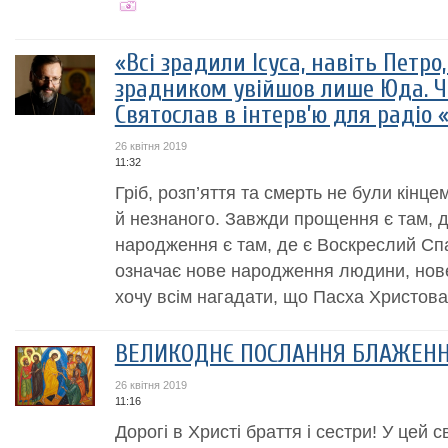
«Всі зрадили Ісуса, навіть Петро,
зрадником увійшов лише Юда. 
Святослав в інтерв’ю для радіо 
26 квітня 2019
11:32
Гріб, розп’яття та смерть не були кінце
й незнаного. Завжди прощення є там, д
народження є там, де є Воскреслий Спа
означає нове народження людини, нове
хочу всім нагадати, що Пасха Христова
ВЕЛИКОДНЄ ПОСЛАННЯ БЛАЖЕНН
26 квітня 2019
11:16
Дорогі в Христі браття і сестри! У цей 