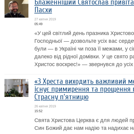
Блаженніший Святослав привітав
Пасхи
27 квітня 2019
05:49
«У цей світлий день празника Христов
Господньої — дозвольте усіх вас сердеч
були — в Україні чи поза її межами, у с
далеко від рідної домівки. У це свято р
Христос воскрес!» — звернувся до усіх 
«З Хреста виходить важливий м
існує примирення та прощення гр
Страсну п'ятницю
26 квітня 2019
15:52
Свята Христова Церква є для людей п
Син Божий дає нам надію та надихає н