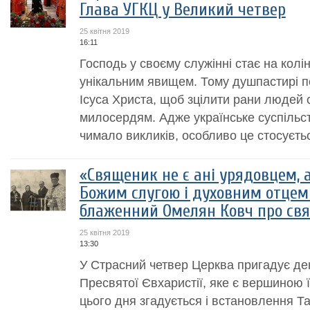
Глава УГКЦ у Великий четвер
25 квітня 2019
16:11
Господь у своєму служінні стає на кол
унікальним явищем. Тому душпастирі п
Ісуса Христа, щоб зцілити рани людей
милосердям. Адже українське суспільс
чимало викликів, особливо це стосуєтьс
«Священик не є ані урядовцем, а
Божим слугою і духовним отцем 
блаженний Омелян Ковч про св
25 квітня 2019
13:30
У Страсний четвер Церква пригадує де
Пресвятої Євхаристії, яке є вершиною ї
цього дня згадується і встановлення Т