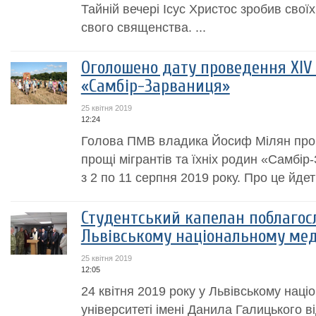
Тайній вечері Ісус Христос зробив свої
свого священства. ...
Оголошено дату проведення XIV 
«Самбір-Зарваниця»
25 квітня 2019
12:24
Голова ПМВ владика Йосиф Мілян прог
прощі мігрантів та їхніх родин «Самбі
з 2 по 11 серпня 2019 року. Про це йде
Студентський капелан поблагосл
Львівському національному мед
25 квітня 2019
12:05
24 квітня 2019 року у Львівському нац
університеті імені Данила Галицького в