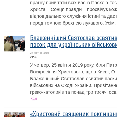
прагну привітати всіх вас із Пасхою Го
Христа – Сонця правди – просвічує кож
відповідального служіння істині та дає 
перед темною брехнею лукавого. Усім, в 
Блаженніший Святослав освятив
пасок для українських військов
25 квітня 2019
21:35
У четвер, 25 квітня 2019 року, біля Пат
Воскресіння Христового, що в Києві, О
Блаженніший Святослав освятив паски 
військових на Сході України. Привітанн
греко-католиків та понад три тисячі осв
«Христовий священик покликани