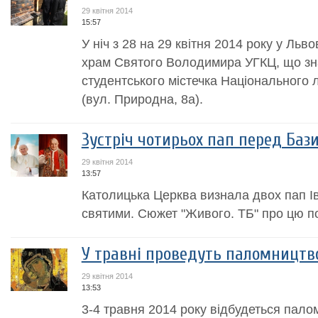
29 квітня 2014
15:57
У ніч з 28 на 29 квітня 2014 року у Льв
храм Святого Володимира УГКЦ, що зна
студентського містечка Національного л
(вул. Природна, 8а).
Зустріч чотирьох пап перед Баз
29 квітня 2014
13:57
Католицька Церква визнала двох пап Іва
святими. Сюжет "Живого. ТБ" про цю п
У травні проведуть паломництв
29 квітня 2014
13:53
3-4 травня 2014 року відбудеться пало