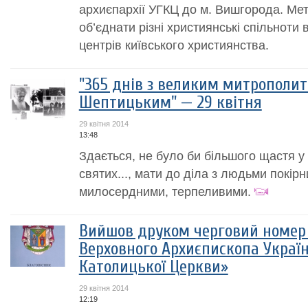
архиєпархії УГКЦ до м. Вишгорода. Ме
об’єднати різні християнські спільноти
центрів київського християнства.
"365 днів з великим митрополи
Шептицьким" — 29 квітня
29 квітня 2014
13:48
Здається, не було би більшого щастя у
святих..., мати до діла з людьми покір
милосердними, терпеливими.
Вийшов друком черговий номер
Верховного Архиєпископа Україн
Католицької Церкви»
29 квітня 2014
12:19