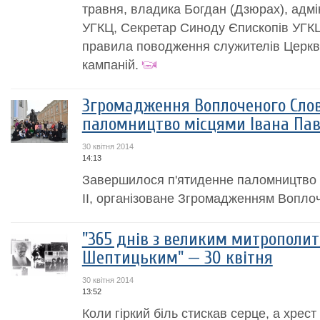
травня, владика Богдан (Дзюрах), адмін
УГКЦ, Секретар Синоду Єпископів УГК
правила поводження служителів Церкви
кампаній.
Згромадження Воплоченого Слов
паломництво місцями Івана Павл
30 квітня 2014
14:13
Завершилося п'ятиденне паломництво 
ІІ, організоване Згромадженням Вопло
"365 днів з великим митрополи
Шептицьким" — 30 квітня
30 квітня 2014
13:52
Коли гіркий біль стискав серце, а хрест