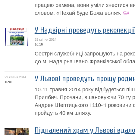
працею рамена, вони уміли знестися в
словом: «Нехай буде Божа воля».
У Надвірні проведуть реколекції
29 квітня 2014
16:16
Сестри служебниці запрошують на реколе
до м. Надвірна Івано-Франківської обла
У Львові проведуть прощу роди
29 квітня 2014
16:01
10-11 травня 2014 року відбудеться пі
Прилбич. Прочани, вшановуючи 70-ту р
Андрея Шептицького і 110-ті роковини с
пройдуть 40 км шляху.
Підпалений храм у Львові вдал