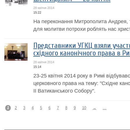
28 квітня 2014
15:22
На переконання Митрополита Андрея, 
для молитви потрохи роблять нас хрис
Представники УГКЦ взяли участь
cхідного канонічного права в Ри
28 квітня 2014
15:14
23-25 квітня 2014 року в Римі відбувавс
церковного права на тему: "Східне кано
ІІ Ватиканського Собору".
1
2
3
4
5
6
7
8
9
10
→
…