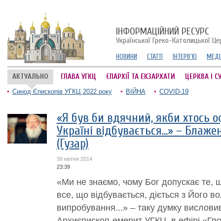
ІНФОРМАЦІЙНИЙ РЕСУРС
Української Греко-Католицької Це
НОВИНИ
СТАТТІ
ІНТЕРВ'Ю
МЕДІ
АКТУАЛЬНО
ГЛАВА УГКЦ
ЄПАРХІЇ ТА ЕКЗАРХАТИ
ЦЕРКВА І С
Синод Єпископів УГКЦ 2022 року
ВІЙНА
COVID-19
«Я був би вдячний, якби хтось о
Україні відбувається…» – Блаж
(Гузар)
30 квітня 2014
23:39
«Ми не знаємо, чому Бог допускає те, щ
все, що відбувається, діється з Його во
випробування...» – таку думку вислов
Архиєпископ-емерит УГКЦ, в ефірі «Гро