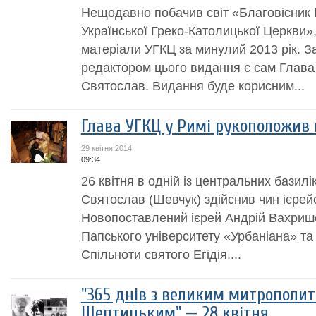
Нещодавно побачив світ «Благовісник
Української Греко-Католицької Церкви»,
матеріали УГКЦ за минулий 2013 рік. 
редактором цього видання є сам Глава
Святослав. Видання буде корисним...
Глава УГКЦ у Римі рукоположив
29 квітня 2014
09:34
26 квітня в одній із центральних бази
Святослав (Шевчук) здійснив чин ієрей
Новопоставлений ієрей Андрій Вахриш
Папського університету «Урбаніана» т
Спільноти святого Егідія....
"365 днів з великим митрополи
Шептицьким" — 28 квітня