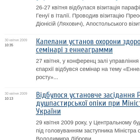
26-27 квітня відбулася візитація парафі
Генуї в Італії. Проводив візитацію Пр
Діонісій (Ляхович), Апостольського візи
Капелани установ охорони здоро
30 квітня 2009
10:35
семінарі з еннеаграмми
27 квітня, у конференц залі управління
єпархії відбувся семінар на тему «Енн
росту»...
Відбулося установче засідання 
30 квітня 2009
10:13
душпастирської опіки при Мініс
України
29 квітня 2009 року, у Центральному бу
під головуванням заступника Міністра 
Володимира Діброви...