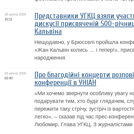
Представники УГКЦ взяли участь
28 квітня 2009
10:11
дискусії присвяченій 500-річни
Кальвіна
Нещодавно, у Брюсселі пройшла конфер
«Жан Кальвін колись … і тепер!», присв
народження
Про благодійні концерти розпові
28 квітня 2009
02:40
конференції в УНІАН
«Ми хочемо звернути особливу увагу на
подарувати тим, хто буде глядачем, сл
пережити таку стрічу, зустріч із вартос
легко», – сказав під час прес-конфере
Любомир, Глава УГКЦ. З журналістами т