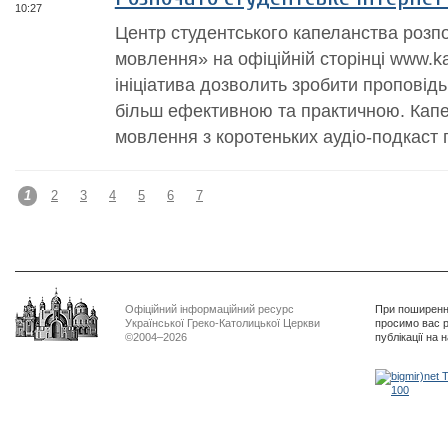
10:27
Центр студентського капеланства розпо
мовлення» на офіційній сторінці www.ka
ініціатива дозволить зробити проповід
більш ефективною та практичною. Кап
мовлення з коротеньких аудіо-подкаст п
1
2
3
4
5
6
7
Офіційний інформаційний ресурс
При поширенні
Української Греко-Католицької Церкви
просимо вас р
©2004–2026
публікації на 