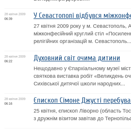
У Севастополі відбувся міжконф
28 квітня 2009
06:39
27 квітня 2009 року у м. Севастополь, 
міжконфесійний круглий стіл «Посилен
релігійних організацій м. Севастополь..
Духовний світ очима дитини
28 квітня 2009
06:22
Нещодавно у Єпархіальному музеї міст
святкова виставка робіт «Великдень очи
Сихівської дитячої школи народних...
Єпископ Сімоне Джусті перебуває
28 квітня 2009
06:16
25 квітня, єпископ Ліворно (область Тос
з дружнім візитом завітав до Тернопільс