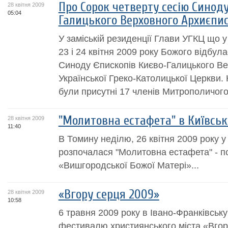
Про Сорок четверту сесію Синод
28 квітня 2009
05:04
Галицького Верховного Архиєпи
У заміській резиденції Глави УГКЦ що у
23 і 24 квітня 2009 року Божого відбул
Синоду Єпископів Києво-Галицького В
Української Греко-Католицької Церкви. 
були присутні 17 членів Митрополичого.
"Молитовна естафета" в Київські
28 квітня 2009
11:40
В Томину неділю, 26 квітня 2009 року у 
розпочалася "Молитовна естафета" - по
«Вишгородської Божої Матері»...
«Вгору серця 2009»
28 квітня 2009
10:58
6 травня 2009 року в Івано-Франківсь
фестивалю християнського міста «Вгор