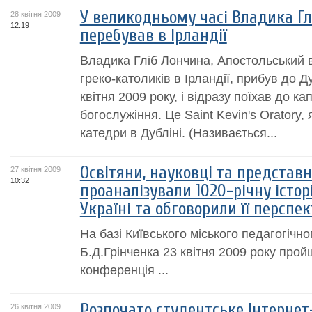
У великодньому часі Владика Гл
28 квітня 2009
12:19
перебував в Ірландії
Владика Гліб Лончина, Апостольський в
греко-католиків в Ірландії, прибув до Д
квітня 2009 року, і відразу поїхав до к
богослужіння. Це Saint Kevin's Oratory,
катедри в Дубліні. (Називається...
Освітяни, науковці та представ
27 квітня 2009
10:32
проаналізували 1020-річну істор
Україні та обговорили її перспе
На базі Київського міського педагогічно
Б.Д.Грінченка 23 квітня 2009 року про
конференція ...
Розпочато студентське Інтерне
26 квітня 2009