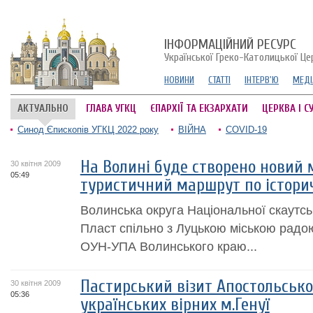
ІНФОРМАЦІЙНИЙ РЕСУРС
Української Греко-Католицької Це
НОВИНИ
СТАТТІ
ІНТЕРВ'Ю
МЕДІ
АКТУАЛЬНО
ГЛАВА УГКЦ
ЄПАРХІЇ ТА ЕКЗАРХАТИ
ЦЕРКВА І С
Синод Єпископів УГКЦ 2022 року
ВІЙНА
COVID-19
На Волині буде створено новий
30 квітня 2009
05:49
туристичний маршрут по істори
Волинська округа Національної скаутськ
Пласт спільно з Луцькою міською радо
ОУН-УПА Волинського краю...
Пастирський візит Апостольсько
30 квітня 2009
05:36
українських вірних м.Генуї