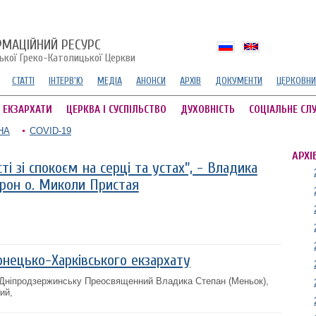
РМАЦІЙНИЙ РЕСУРС
ської Греко-Католицької Церкви
СТАТТІ
ІНТЕРВ'Ю
МЕДІА
АНОНСИ
АРХІВ
ДОКУМЕНТИ
ЦЕРКОВНИ
А ЕКЗАРХАТИ
ЦЕРКВА І СУСПІЛЬСТВО
ДУХОВНІСТЬ
СОЦІАЛЬНЕ СЛ
НА
COVID-19
АРХІ
ті зі спокоєм на серці та устах”, - Владика
орон о. Миколи Пристая
онецько-Харківського екзархату
ті Дніпродзержинську Преосвященний Владика Степан (Меньок),
ий,