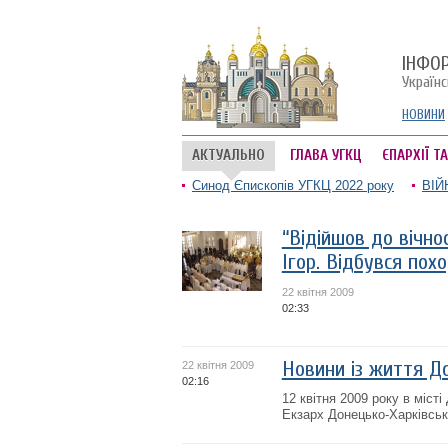
ІНФО
Україн
НОВИНИ
АКТУАЛЬНО
ГЛАВА УГКЦ
ЄПАРХІЇ Т
Синод Єпископів УГКЦ 2022 року
ВІЙ
“Відійшов до вічнос
Ігор. Відбувся пох
22 квітня 2009
02:33
Новини із життя Д
22 квітня 2009
02:16
12 квітня 2009 року в міс
Екзарх Донецько-Харківськ