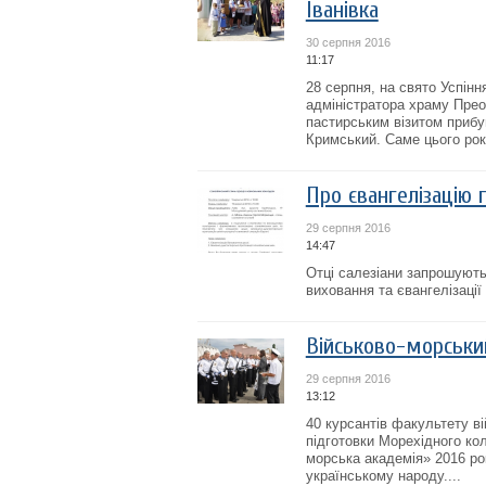
Іванівка
30 серпня 2016
11:17
28 серпня, на свято Успін
адміністратора храму Прео
пастирським візитом прибу
Кримський. Саме цього рок
Про євангелізацію 
29 серпня 2016
14:47
Отці салезіани запрошують
виховання та євангелізації
Військово-морськи
29 серпня 2016
13:12
40 курсантів факультету ві
підготовки Морехідного ко
морська академія» 2016 ро
українському народу....