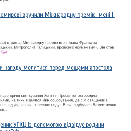
мирові вручили Міжнародну премію імені І.
р) отримав Міжнародну премію імені Івана Франка за
ький, Митрополит Галицький, провісник екуменізму». Він став
али нагоду молитися перед мощами апостола
і цьогорічні святкування Успіння Пресвятої Богородиці
нями, на яких відбувся Чин соборування, де сім священиків
ення від душевних і тілесних недуг. Вночі відбулася Божественна
ні...
щеник УГКЦ із допомогою відвідує родини