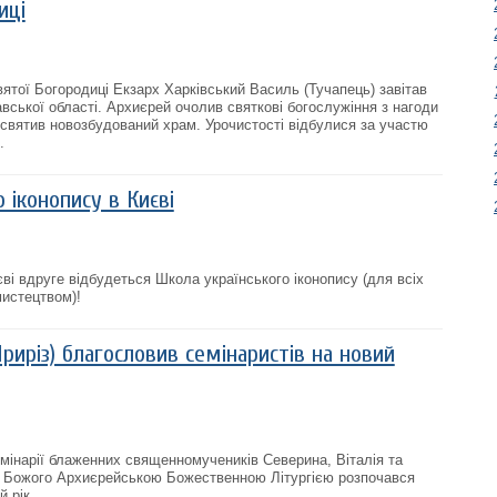
иці
вятої Богородиці Екзарх Харківський Василь (Тучапець) завітав
вської області. Архиєрей очолив святкові богослужіння з нагоди
освятив новозбудований храм. Урочистості відбулися за участю
.
 іконопису в Києві
єві вдруге відбудеться Школа українського іконопису (для всіх
истецтвом)!
риріз) благословив семінаристів на новий
емінарії блаженних священномучеників Северина, Віталія та
у Божого Архиєрейською Божественною Літургією розпочався
 рік.