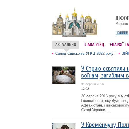
ІНФО
Україн
НОВИНИ
АКТУАЛЬНО
ГЛАВА УГКЦ
ЄПАРХІЇ Т
Синод Єпископів УГКЦ 2022 року
ВІЙ
У Стрию освятили н
воїнам, загиблим в
31 серпня 2016
12:02
30 серпня 2016 року в міс
Господнього, яку буде звед
Афганістані, і військовосл
Сході України. ...
У Кременчуку Полт