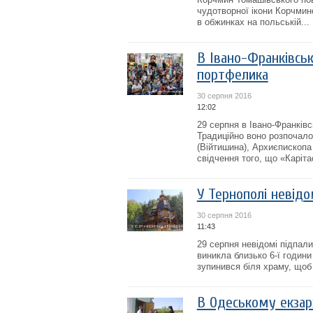
чудотворної ікони Корчмин
в обжинках на польській...
В Івано-Франківськ
портфелика
30 серпня 2016
12:02
29 серпня в Івано-Франків
Традиційно воно розпочал
(Війтишина), Архиєпископа
свідчення того, що «Каріта
У Тернополі невідо
30 серпня 2016
11:43
29 серпня невідомі підпал
виникла близько 6-ї години
зупинився біля храму, щоб
В Одеському екзарх