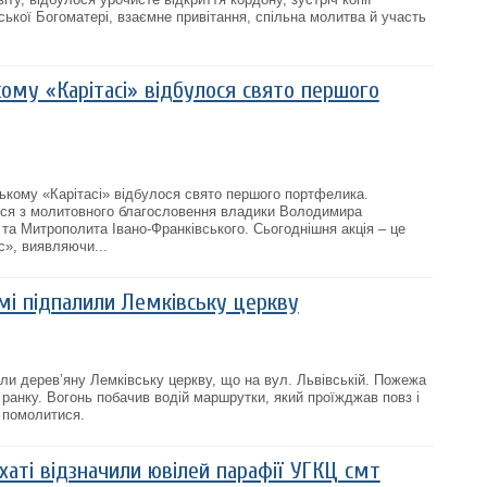
ської Богоматері, взаємне привітання, спільна молитва й участь
ому «Карітасі» відбулося свято першого
ському «Карітасі» відбулося свято першого портфелика.
ося з молитовного благословення владики Володимира
 та Митрополита Івано-Франківського. Сьогоднішня акція – це
с», виявляючи...
мі підпалили Лемківську церкву
или дерев’яну Лемківську церкву, що на вул. Львівській. Пожежа
 ранку. Вогонь побачив водій маршрутки, який проїжджав повз і
 помолитися.
аті відзначили ювілей парафії УГКЦ смт