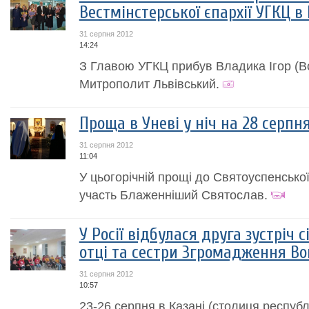
Вестмінстерської єпархії УГКЦ в
31 серпня 2012
14:24
З Главою УГКЦ прибув Владика Ігор (Во
Митрополит Львівський.
Проща в Уневі у ніч на 28 серпн
31 серпня 2012
11:04
У цьогорічній прощі до Святоуспенської
участь Блаженніший Святослав.
У Росії відбулася друга зустріч 
отці та сестри Згромадження Во
31 серпня 2012
10:57
23-26 серпня в Казані (столиця республ