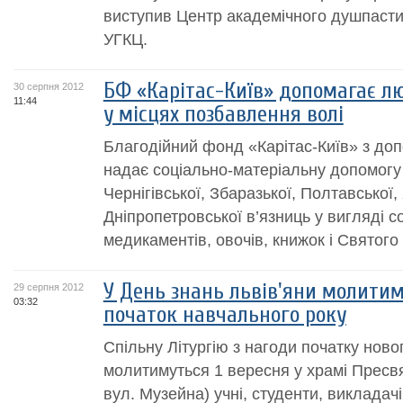
виступив Центр академічного душпастир
УГКЦ.
БФ «Карітас-Київ» допомагає л
30 серпня 2012
11:44
у місцях позбавлення волі
Благодійний фонд «Карітас-Київ» з до
надає соціально-матеріальну допомогу
Чернігівської, Збаразької, Полтавської, 
Дніпропетровської в’язниць у вигляді со
медикаментів, овочів, книжок і Святого 
У День знань львів'яни молитим
29 серпня 2012
03:32
початок навчального року
Спільну Літургію з нагоди початку ново
молитимуться 1 вересня у храмі Пресвят
вул. Музейна) учні, студенти, викладачі,