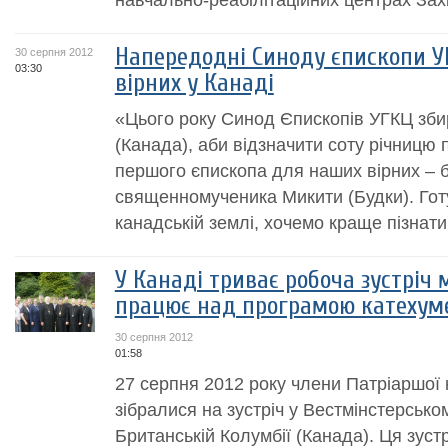
Напередодні Синоду єпископи У
30 серпня 2012
03:30
вірних у Канаді
«Цього року Синод Єпископів УГКЦ збир
(Канада), аби відзначити соту річницю
першого єпископа для наших вірних – 
священномученика Микити (Будки). Готу
канадській землі, хочемо краще пізнати 
У Канаді триває робоча зустріч 
працює над програмою катехум
30 серпня 2012
01:58
27 серпня 2012 року члени Патріаршої к
зібралися на зустріч у Вестмінстерськ
Британській Колумбії (Канада). Ця зуст