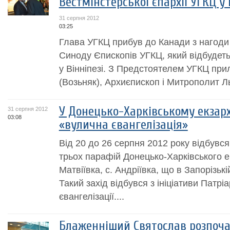
Вестмінстерської єпархії УГКЦ у
31 серпня 2012
03:25
Глава УГКЦ прибув до Канади з нагоди
Синоду Єпископів УГКЦ, який відбудеть
у Вінніпезі. З Предстоятелем УГКЦ при
(Возьняк), Архиєпископ і Митрополит Л
У Донецько-Харківському екзарх
31 серпня 2012
03:08
«вулична євангелізація»
Від 20 до 26 серпня 2012 року відбувся
трьох парафій Донецько-Харківського е
Матвіївка, с. Андріївка, що в Запорізькі
Такий захід відбувся з ініціативи Патрі
євангелізації....
Блаженніший Святослав розпоча