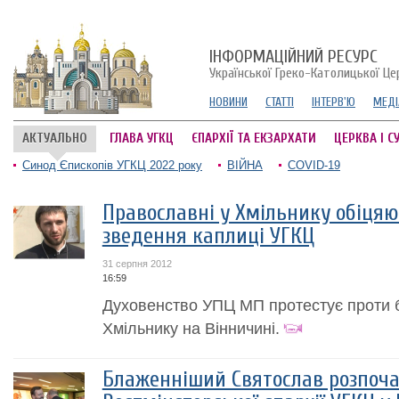
ІНФОРМАЦІЙНИЙ РЕСУРС
Української Греко-Католицької Це
НОВИНИ
СТАТТІ
ІНТЕРВ'Ю
МЕДІ
АКТУАЛЬНО
ГЛАВА УГКЦ
ЄПАРХІЇ ТА ЕКЗАРХАТИ
ЦЕРКВА І С
Синод Єпископів УГКЦ 2022 року
ВІЙНА
COVID-19
Православні у Хмільнику обіцяю
зведення каплиці УГКЦ
31 серпня 2012
16:59
Духовенство УПЦ МП протестує проти б
Хмільнику на Вінничині.
Блаженніший Святослав розпоча