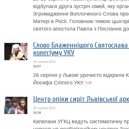
відбулася друга зустріч сімей, яку орга
Згромадження Воплоченого Слова прові
Матері в Росії. Головною темою цьогорі
святого апостола Павла з Послання до.
Слово Блаженнішого Святослава 
колегіуму УКУ
30 серпня 2012
16:57
26 серпня у Львові урочисто відкрили К
Йосифа Сліпого УКУ.
Центр опіки сиріт Львівської ар
30 серпня 2012
16:34
Капелани УГКЦ ведуть систематичну п
навчально-реабілітаційних центрах Захі