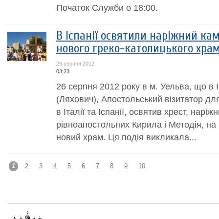
Початок Служби о 18:00.
В Іспанії освятили наріжний кам
нового греко-католицького хра
29 серпня 2012
03:23
26 серпня 2012 року в м. Уельва, що в І
(Ляхович), Апостольський візитатор для
в Італії та Іспанії, освятив хрест, наріж
рівноапостольних Кирила і Методія, на 
новий храм. Ця подія викликала...
1
2
3
4
5
6
7
8
9
10