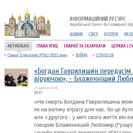
ІНФОРМАЦІЙНИЙ РЕСУРС
Української Греко-Католицької Це
НОВИНИ
СТАТТІ
ІНТЕРВ'Ю
МЕДІ
АКТУАЛЬНО
ГЛАВА УГКЦ
ЄПАРХІЇ ТА ЕКЗАРХАТИ
ЦЕРКВА І С
Синод Єпископів УГКЦ 2022 року
ВІЙНА
COVID-19
«Богдан Гаврилишин передусім
віруючою», – Блаженніший Люб
25 жовтня 2016
20:27
«На смерть Богдана Гаврилишина можна
як на велику втрату для нас, бо це бу
але з другого - у меті свого життя він 
говорив Блаженніший Любомир (Гузар) 
служби Київської архиєпархії УГКЦ про в