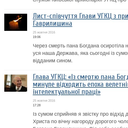
Лист-співчуття Глави УГКЦ з пр
Гаврилишина
25 жовтня 2016
19:06
Через смерть пана Богдана осиротіла н
уся наша Держава, яка сьогодні із сумо
відданим сином.
Глава УГКЦ: «Із смертю пана Бо
минуле відходить епоха велетні
інтелектуальної праці»
25 жовтня 2016
17:28
Із сумом сприйняв я звістку про відхід
Христа по вічну нагороду дорогого чоло