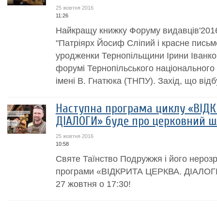
25 жовтня 2016
11:26
Найкращу книжку Форуму видавців'201
"Патріярх Йосиф Сліпий і красне письм
уродженки Тернопільщини Ірини Іванко
форумі Тернопільського національного 
імені В. Гнатюка (ТНПУ). Захід, що відб
Наступна програма циклу «ВІДК
ДІАЛОГИ» буде про церковний 
25 жовтня 2016
10:58
Святе Таїнство Подружжя і його нерозр
програми «ВІДКРИТА ЦЕРКВА. ДІАЛОГИ
27 жовтня о 17:30!