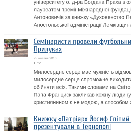
університету о. д-ра Богдана Праха вко
лауреатом премії Міжнародної фундаці
Антоновичів за книжку «Духовенство Пе
Апостольської адміністрації Лемківщини:
Семінаристи провели футбольний
Прилуках
25 жовтня 2016
11:33
Милосердне серце має мужність відмов
милосердне серце спроможне виходити
обійняти всіх. Такими словами на Світо
Папа Франциск закликав кожну людину,
християнином є не модою, а способом ж
Книжку «Патріярх Йосиф Сліпий 
презентували в Тернополі