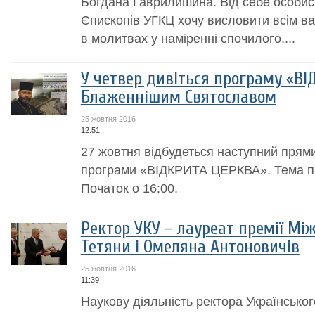
Богдана Гаврилишина. Від себе особист
Єпископів УГКЦ хочу висловити всім ва
в молитвах у наміренні спочилого....
У четвер дивіться програму «В
Блаженнішим Святославом
25 жовтня 2016
12:51
27 жовтня відбудеться наступний прями
програми «ВІДКРИТА ЦЕРКВА». Тема пр
Початок о 16:00.
Ректор УКУ – лауреат премії Мі
Тетяни і Омеляна Антоновичів
25 жовтня 2016
11:39
Наукову діяльність ректора Українсько