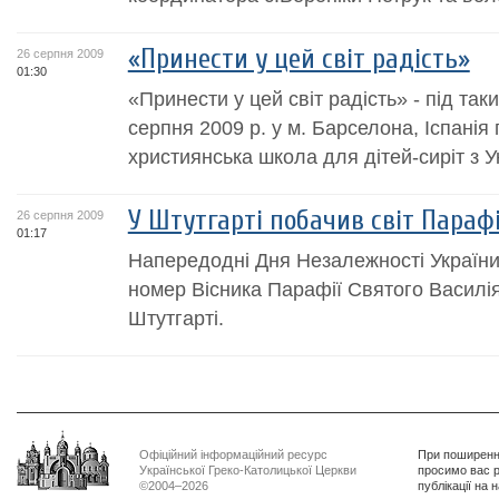
«Принести у цей світ радість»
26 серпня 2009
01:30
«Принести у цей світ радість» - під так
серпня 2009 р. у м. Барселона, Іспанія
християнська школа для дітей-сиріт з У
У Штутгарті побачив світ Пара
26 серпня 2009
01:17
Напередодні Дня Незалежності України
номер Вісника Парафії Святого Василія
Штутгарті.
Офіційний інформаційний ресурс
При поширенні
Української Греко-Католицької Церкви
просимо вас р
©2004–2026
публікації на 