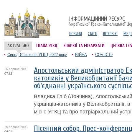
ІНФОРМАЦІЙНИЙ РЕСУРС
Української Греко-Католицької Це
НОВИНИ
СТАТТІ
ІНТЕРВ'Ю
МЕДІ
АКТУАЛЬНО
ГЛАВА УГКЦ
ЄПАРХІЇ ТА ЕКЗАРХАТИ
ЦЕРКВА І С
Синод Єпископів УГКЦ 2022 року
ВІЙНА
COVID-19
Апостольський адміністратор Екз
26 серпня 2009
07:37
католиків у Великобританії бачи
об’єднанні українського суспіль
Владика Гліб (Лончина), Апостольський
українців-католиків у Великобританії, в
місію УГКЦ та про патріархальний устрі
Пісенний собор. Прес-конференц
26 серпня 2009
04:24