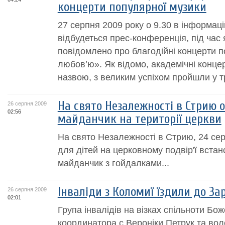
концерти популярної музики
27 серпня 2009 року о 9.30 в інформац
відбудеться прес-конференція, під час 
повідомлено про благодійні концерти п
любов’ю». Як відомо, академічні концер
назвою, з великим успіхом пройшли у тр
На свято Незалежності в Стрию 
26 серпня 2009
02:56
майданчик на території церкви
На свято Незалежності в Стрию, 24 сер
для дітей на церковному подвір'ї вста
майданчик з гойдалками...
Інваліди з Коломиї їздили до За
26 серпня 2009
02:01
Група інвалідів на візках спільноти Бо
координатора с.Вероніки Петрук та воло