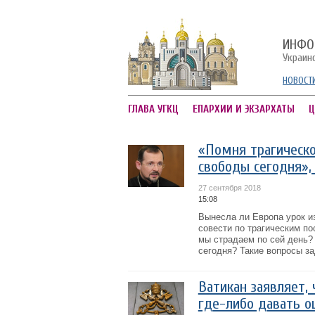
ИНФО
Украин
НОВОСТ
ГЛАВА УГКЦ
ЕПАРХИИ И ЭКЗАРХАТЫ
Ц
«Помня трагическо
свободы сегодня»,
27 сентября 2018
15:08
Вынесла ли Европа урок из
совести по трагическим п
мы страдаем по сей день?
сегодня? Такие вопросы за
Ватикан заявляет,
где-либо давать о