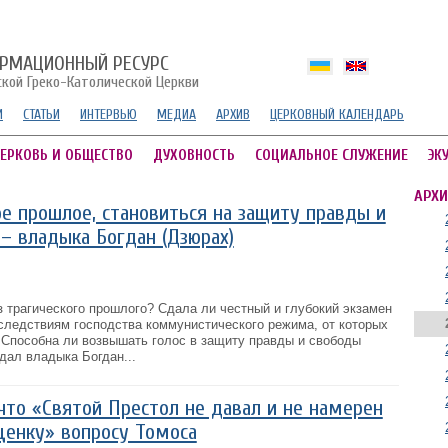
РМАЦИОННЫЙ РЕСУРС
ской Греко-Католической Церкви
И
СТАТЬИ
ИНТЕРВЬЮ
МЕДИА
АРХИВ
ЦЕРКОВНЫЙ КАЛЕНДАРЬ
ЕРКОВЬ И ОБЩЕСТВО
ДУХОВНОСТЬ
СОЦИАЛЬНОЕ СЛУЖЕНИЕ
ЭК
АРХИ
е прошлое, становиться на защиту правды и
 – владыка Богдан (Дзюрах)
 трагического прошлого? Сдала ли честный и глубокий экзамен
оследствиям господства коммунистического режима, от которых
 Способна ли возвышать голос в защиту правды и свободы
дал владыка Богдан...
 что «Святой Престол не давал и не намерен
ценку» вопросу Томоса