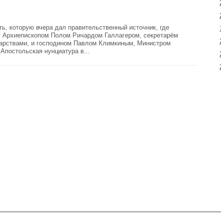
ь, которую вчера дал правительственный источник, где
у Архиепископом Полом Ричардом Галлагером, секретарём
арствами, и господином Павлом Климкиным, Министром
Апостольская нунциатура в...