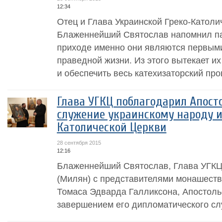
12:34
Отец и Глава Украинской Греко-Католи
Блаженнейший Святослав напомнил па
приходе именно они являются первыми
праведной жизни. Из этого вытекает их
и обеспечить весь катехизаторский проц
Глава УГКЦ поблагодарил Апост
служение украинскому народу и
Католической Церкви
28 сентября 2015
12:16
Блаженнейший Святослав, Глава УГКЦ
(Милян) с представителями монашеств
Томаса Эдварда Галликсона, Апостольс
завершением его дипломатического сл