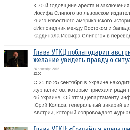
К 70-й годовщине ареста и заключени
Иосифа Слипого во львовском издате
книга известного американского истор
«Исповедник между Востоком и Западо
кардинала Иосифа Слипого» в переводе
Глава УГКЦ поблагодарил австр
желание увидеть правду о ситу
26 сентября 2015
12:00
С 21 по 25 сентября в Украине находит
журналистов, которые приехали ради т
об Украине. Об этом Департаменту ин
Юрий Коласа, генеральный викарий ви
Австрии, который сопровождает журнал
Глава УГКЦ: «Создаётся впечатле