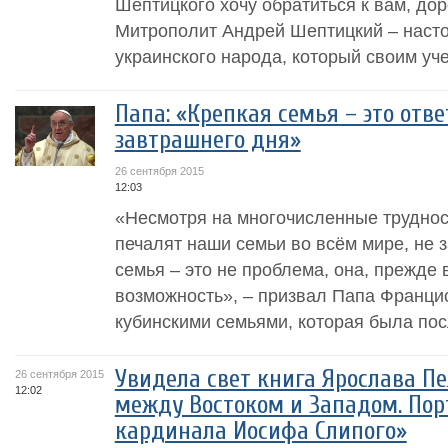
Шептицкого хочу обратиться к вам, дор
Митрополит Андрей Шептицкий – наст
украинского народа, который своим уче
Папа: «Крепкая семья – это отв
завтрашнего дня»
26 сентября 2015
12:03
«Несмотря на многочисленные труднос
печалят наши семьи во всём мире, не 
семья – это не проблема, она, прежде 
возможность», – призвал Папа Францис
кубинскими семьями, которая была пос
Увидела свет книга Ярослава П
26 сентября 2015
12:02
между Востоком и Западом. Пор
кардинала Иосифа Слипого»