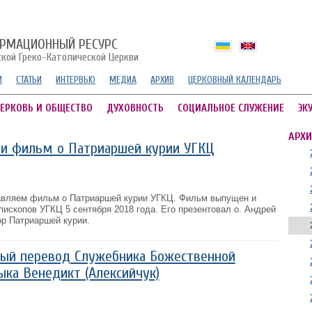
РМАЦИОННЫЙ РЕСУРС
ской Греко-Католической Церкви
И
СТАТЬИ
ИНТЕРВЬЮ
МЕДИА
АРХИВ
ЦЕРКОВНЫЙ КАЛЕНДАРЬ
ЕРКОВЬ И ОБЩЕСТВО
ДУХОВНОСТЬ
СОЦИАЛЬНОЕ СЛУЖЕНИЕ
ЭК
АРХИ
ли фильм о Патриаршей курии УГКЦ
вляем фильм о Патриаршей курии УГКЦ. Фильм выпущен и
ископов УГКЦ 5 сентября 2018 года. Его презентовал о. Андрей
р Патриаршей курии.
вый перевод Служебника Божественной
ыка Венедикт (Алексийчук)