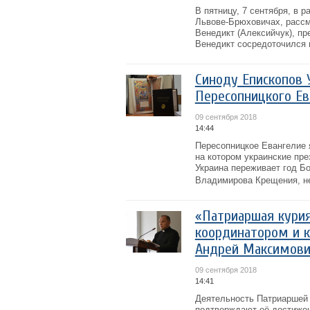
В пятницу, 7 сентября, в 
Львове-Брюховичах, рассм
Венедикт (Алексийчук), п
Венедикт сосредоточился н
Синоду Епископов 
Пересопницкого Ев
09 сентября 2018
14:44
Пересопницкое Евангелие 
на котором украинские пре
Украина переживает год Бо
Владимирова Крещения, не
«Патриаршая курия
координатором и к
Андрей Максимов
09 сентября 2018
14:41
Деятельность Патриаршей 
подтверждают её достижен