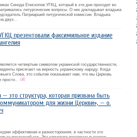
рамках Синода Епископов УГКЦ, который в эти дни проходит во
атривались литургические вопросы. О них докладывал владыка
редседатель Патриаршей литургической комиссии. Владыка
а двух...
УГКЦ презентовали факсимильное издание
ангелия
является четвертым символом украинской государственности,
зиденты присягают на верность украинскому народу. Когда
жьего Слова, это событие показывает нам, что мы Церковь
 просто...
 — это структура, которая призвана быть
оммуникатором для жизни Церкви», — о.
ич
курии эффективная и разносторонняя, в частности это
ия за последний год. Эта структура постоянно пытается