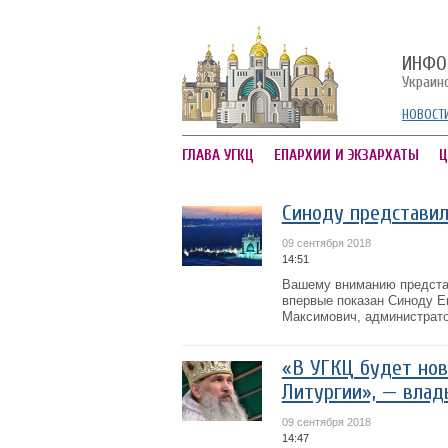
ИНФО
Украин
НОВОСТ
ГЛАВА УГКЦ
ЕПАРХИИ И ЭКЗАРХАТЫ
Ц
Синоду представи
09 сентября 2018
14:51
Вашему вниманию предста
впервые показан Синоду Еп
Максимович, администрато
«В УГКЦ будет но
Литургии», — влад
09 сентября 2018
14:47