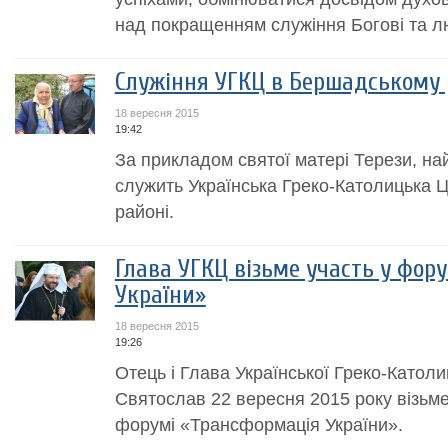
над покращенням служіння Богові та лю
Служіння УГКЦ в Бершадському 
18 вересня 2015
19:42
За прикладом святої матері Терези, н
служить Українська Греко-Католицька 
районі.
Глава УГКЦ візьме участь у фор
України»
18 вересня 2015
19:26
Отець і Глава Української Греко-Катол
Святослав 22 вересня 2015 року візьм
форумі «Трансформація України».