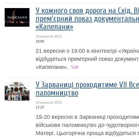
У кожного своя дорога на Схід. 
прем'єрний показ документальн
«Капелани»
18 вересня 2015
18:06
21 вересня о 19:00 в кінотеатрі «Україн
відбудеться прем'єрний показ докумен
«Капелани».
У Зарваниці проходитиме VІІ Вс
паломництво
18 вересня 2015
17:37
19-20 вересня в Зарваниці проходитиме
військове паломництво до чудотворног
Матері. Цьогорічна проща відбудеться 