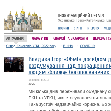
ІНФОРМАЦІЙНИЙ РЕСУРС
Української Греко-Католицької Це
НОВИНИ
СТАТТІ
ІНТЕРВ'Ю
МЕДІ
АКТУАЛЬНО
ГЛАВА УГКЦ
ЄПАРХІЇ ТА ЕКЗАРХАТИ
ЦЕРКВА І С
Синод Єпископів УГКЦ 2022 року
ВІЙНА
COVID-19
Владика Ігор: «Обмін досвідом 
роздумування над покращенням 
людям зближує богопосвячених 
18 вересня 2015
20:29
Ми кілька днів переживали об’єднану с
РКЦ та УГКЦ, яка стосувалася питань жи
Така зустріч надзвичайно корисна. Бо 
успіхами, обмінюватися досвідом духо