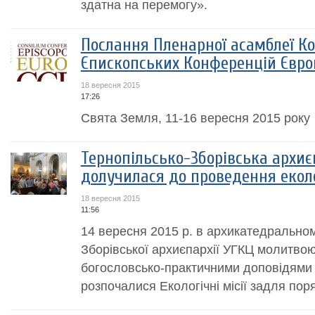
здатна на перемогу».
Послання Пленарної асамблеї К
Єпископських Конференцій Євро
18 вересня 2015
17:26
Свята Земля, 11-16 вересня 2015 року
Тернопільсько-Зборівська архиє
долучилася до проведення еколо
18 вересня 2015
11:56
14 вересня 2015 р. в архикатедральном
Зборівської архиєпархії УГКЦ молитвою
богословсько-практичними доповідями 
розпочалися Екологічні місії задля пор