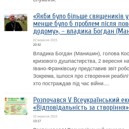
«Якби було більше священиків у 
менше було б проблем після пов
додому», – владика Богдан (Ма
02 вересня 2015
20:42
Владика Богдан (Манишин), голова Коо
кризового душпастирства, 2 вересня н
Івано-Франківську представив звіт роб
Зокрема, ішлося про створення реабілі
хто постраждав під час війни....
Розпочався V Всеукраїнський ек
«Відповідальність за створіння»
02 вересня 2015
13:17