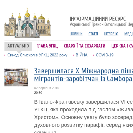
ІНФОРМАЦІЙНИЙ РЕСУРС
Української Греко-Католицької Це
НОВИНИ
СТАТТІ
ІНТЕРВ'Ю
МЕДІ
АКТУАЛЬНО
ГЛАВА УГКЦ
ЄПАРХІЇ ТА ЕКЗАРХАТИ
ЦЕРКВА І С
Синод Єпископів УГКЦ 2022 року
ВІЙНА
COVID-19
Завершилася Х Міжнародна піш
мігрантів-заробітчан із Самбора
02 вересня 2015
20:50
В Івано-Франківську завершилася VI с
УГКЦ, яка проходила під гаслом «Жива 
Христом». Основну увагу було зосеред
духовного розвитку парафії, серед яких
служіння.