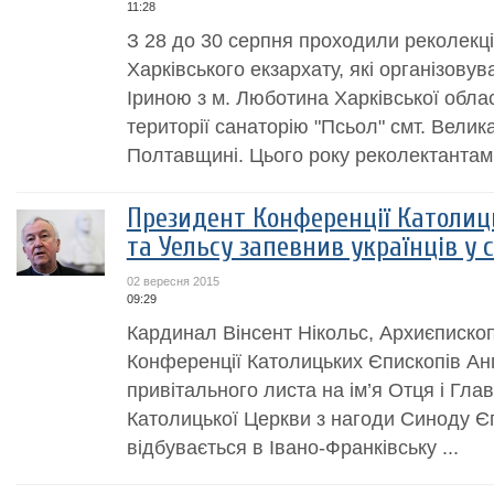
11:28
З 28 до 30 серпня проходили реколекці
Харківського екзархату, які організовув
Іриною з м. Люботина Харківської обла
території санаторію "Псьол" смт. Велик
Полтавщині. Цього року реколектантами
Президент Конференції Католиць
та Уельсу запевнив українців у 
02 вересня 2015
09:29
Кардинал Вінсент Нікольс, Архиєписко
Конференції Католицьких Єпископів Англ
привітального листа на ім’я Отця і Глав
Католицької Церкви з нагоди Синоду Є
відбувається в Івано-Франківську ...