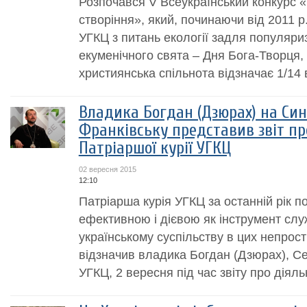
Розпочався V Всеукраїнський конкурс «
створіння», який, починаючи від 2011 
УГКЦ з питань екології задля популяриз
екуменічного свята – Дня Бога-Творця, 
християнська спільнота відзначає 1/14 
Владика Богдан (Дзюрах) на Син
Франківську представив звіт пр
Патріаршої курії УГКЦ
02 вересня 2015
12:10
Патріарша курія УГКЦ за останній рік 
ефективною і дієвою як інструмент служі
українському суспільству в цих непрос
відзначив владика Богдан (Дзюрах), С
УГКЦ, 2 вересня під час звіту про діяльн