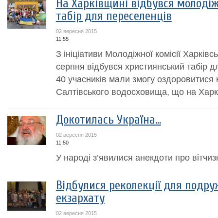
На Харківщині відбувся молоді
табір для переселенців
02 вересня 2015
11:55
З ініціативи Молодіжної комісії Харківс
серпня відбувся християнський табір д
40 учасників мали змогу оздоровитися н
Салтівського водосховища, що на Харк
Докотилась Україна…
02 вересня 2015
11:50
У народі з’явилися анекдоти про вітчиз
Відбулися реколекції для подру
екзархату
02 вересня 2015