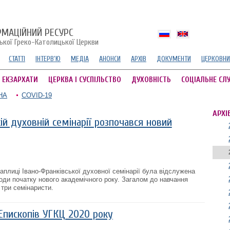
РМАЦІЙНИЙ РЕСУРС
ської Греко-Католицької Церкви
СТАТТІ
ІНТЕРВ'Ю
МЕДІА
АНОНСИ
АРХІВ
ДОКУМЕНТИ
ЦЕРКОВНИ
А ЕКЗАРХАТИ
ЦЕРКВА І СУСПІЛЬСТВО
ДУХОВНІСТЬ
СОЦІАЛЬНЕ СЛ
НА
COVID-19
АРХІ
ій духовній семінарії розпочався новий
каплиці Івано-Франківської духовної семінарії була відслужена
годи початку нового академічного року. Загалом до навчання
 три семінаристи.
Єпископів УГКЦ 2020 року