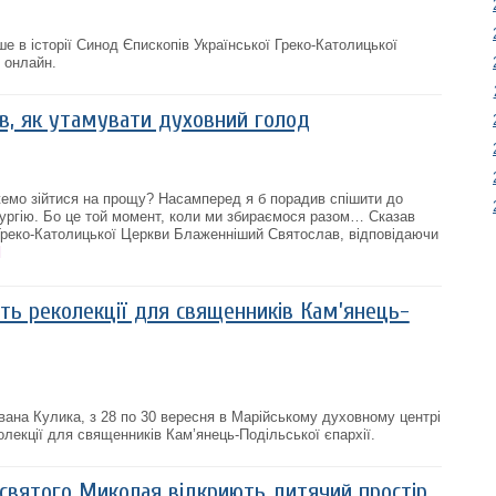
е в історії Синод Єпископів Української Греко-Католицької
 онлайн.
ів, як утамувати духовний голод
емо зійтися на прощу? Насамперед я б порадив спішити до
ургію. Бо це той момент, коли ми збираємося разом… Сказав
 Греко-Католицької Церкви Блаженніший Святослав, відповідаючи
ють реколекції для священників Кам’янець-
вана Кулика, з 28 по 30 вересня в Марійському духовному центрі
лекції для священників Кам’янець-Подільської єпархії.
святого Миколая відкриють дитячий простір