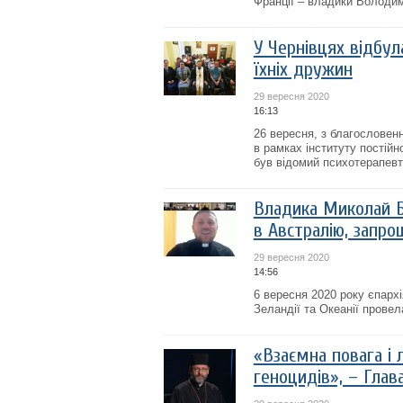
Франції – владики Володи
У Чернівцях відбул
їхніх дружин
29 вересня 2020
16:13
26 вересня, з благословен
в рамках інституту постійн
був відомий психотерапев
Владика Миколай Б
в Австралію, запро
29 вересня 2020
14:56
6 вересня 2020 року єпархі
Зеландії та Океанії прове
«Взаємна повага і л
геноцидів», – Глав