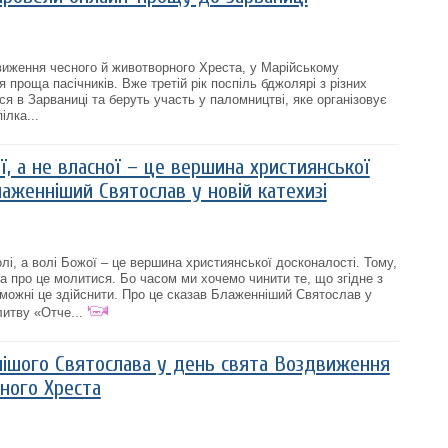
виження чесного й животворного Хреста, у Марійському
 проща пасічників. Вже третій рік поспіль бджолярі з різних
я в Зарваниці та беруть участь у паломництві, яке організовує
ілка...
, а не власної – це вершина християнської
лаженніший Святослав у новій катехизі
лі, а волі Божої – це вершина християнської досконалості. Тому,
а про це молитися. Бо часом ми хочемо чинити те, що згідне з
ожні це здійснити. Про це сказав Блаженніший Святослав у
литву «Отче...
ішого Святослава у день свята Воздвиження
ного Хреста