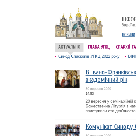
ІНФО
Україн
НОВИНИ
АКТУАЛЬНО
ГЛАВА УГКЦ
ЄПАРХІЇ Т
Синод Єпископів УГКЦ 2022 року
ВІЙ
В Івано-Франківськ
академічний рік
30 вересня 2020
14:53
28 вересня у семінарійній 
Божественна Літургія з на
приступили сто дев’яносто
Комунікат Синоду 
30 вересня 2020