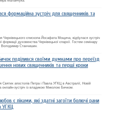
мира Маланчука.
ася формаційна зустріч для священників та
ня Чернівецького єпископа Йосафата Мощича, відбулася зустріч
ої формації духовенства Чернівецької єпархії. Гостем семінару
т Володимир Станчишин.
ичок поділився своїми думками про переїзд
шення нових священників та перші кроки
я Святих апостолів Петра і Павла УГКЦ в Австралії, Новій
ла онлайн-зустріч із владикою Миколою Бичком.
юбов є ліками, які здатні загоїти болючі рани
а УГКЦ