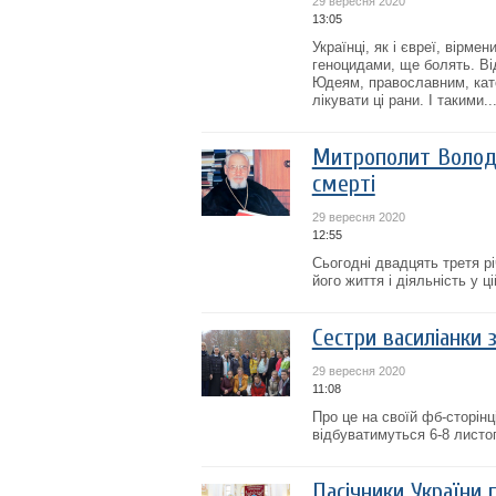
29 вересня 2020
13:05
Українці, як і євреї, вірме
геноцидами, ще болять. Від
Юдеям, православним, като
лікувати ці рани. І такими..
Митрополит Володи
смерті
29 вересня 2020
12:55
Сьогодні двадцять третя р
його життя і діяльність у ці
Сестри василіанки 
29 вересня 2020
11:08
Про це на своїй фб-сторінц
відбуватимуться 6-8 листо
Пасічники України