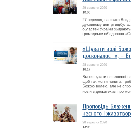
29 вересня 2020
10:03
27 вересня, на свято Возд
духовному центрі відбулася
областей України збираютьс
громадське об`єднання «Сп
«Шукати волі Божої
досконалості», – Б
28 вересня 2020
16:17
Вміти шукати не власної во
щоб так могти чинити, треб
Божою волею, але не спром
новій відеокатехизі про мо
Проповідь Блаженн
чесного і животвор
28 вересня 2020
13:08