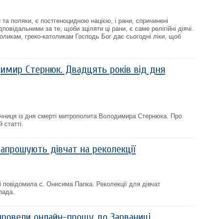
ни та поляки, є постгеноцидною нацією, і рани, спричинені
повідальними за те, щоби зціляти ці рани, є саме релігійні діячі.
ликам, греко-католикам Господь Бог дає сьогодні ліки, щоб
.
мир Стернюк. Двадцять років від дня
ічниця із дня смерті митрополита Володимира Стернюка. Про
й статті.
запрошують дівчат на реколекції
і повідомила с. Онисима Папка. Реколекції для дівчат
пада.
 провели онлайн-прощу до Зарваниці