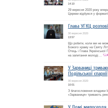
14:10
29 вересня 2020 року вперш
Церкви відбувся у форматі
Глава УГКЦ розпов
30 вересня 2020
13:57
Що робити, коли ми не мож
Божого храму на Святу Літ
Отець і Глава Української
на запитання молоді....
У Зарваниці трива
Подільської єпархії
30 вересня 2020
10:01
З благословення владики І
«Зарваниця» тривають реко
У Домі милосердя 