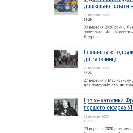
дошкільної освіти 
29 вересня 2020
16:29
30 вересня 2020 року у Ль
простір дошкільної освіти
Літургією.
Спільнота «Подружн
до Зарваниці
29 вересня 2020
16:23
27 вересня у Марійському 
для подружніх пар, які тра
Греко-католики Фр
першого екзарха У
29 вересня 2020
16:17
29 вересня 2020 року мина