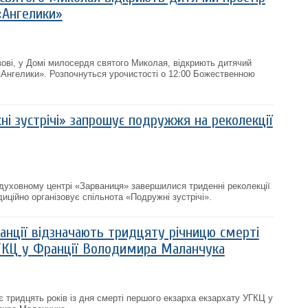
«Ангелики»
вові, у Домі милосердя святого Миколая, відкриють дитячий
 «Ангелики». Розпочнуться урочистості о 12:00 Божественною
і зустрічі» запрошує подружжя на реколекції
духовному центрі «Зарваниця» завершилися триденні реколекції
диційно організовує спільнота «Подружні зустрічі».
анції відзначають тридцяту річницю смерті
ГКЦ у Франції Володимира Маланчука
є тридцять років із дня смерті першого екзарха екзархату УГКЦ у