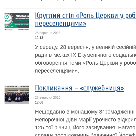
Круглий стіл «Роль Церкви у ро
переселенцями»
28 вересня 2016
12:13
У середу, 28 вересня, у великій сесійній
ради в межах ІХ Екуменічного соціальн
обговорення теми «Роль Церкви у робо
переселенцями».
Покликання – «служебниця»
28 вересня 2016
12:06
Нещодавно в монашому Згромадженні 
Непорочної Діви Марії урочисто відкрил
125-тої річниці його заснування. Багат
справи послідовниць блаженної Йосафа