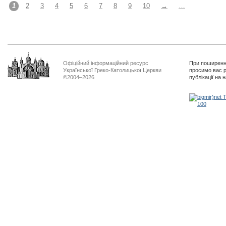
1
2
3
4
5
6
7
8
9
10
→
…
Офіційний інформаційний ресурс
При поширенні
Української Греко-Католицької Церкви
просимо вас р
©2004–2026
публікації на 