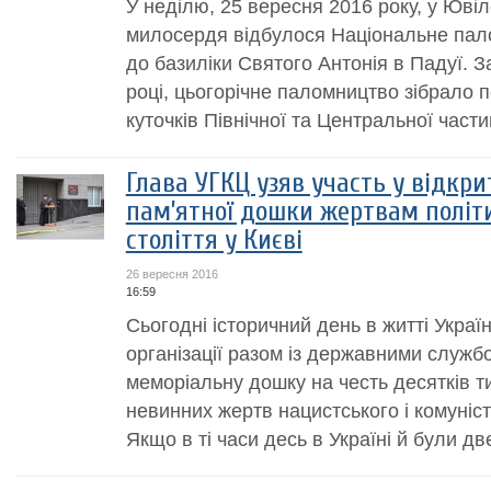
У неділю, 25 вересня 2016 року, у Юві
милосердя відбулося Національне палом
до базиліки Святого Антонія в Падуї. 
році, цьогорічне паломництво зібрало п
куточків Північної та Центральної частин
Глава УГКЦ узяв участь у відкри
пам’ятної дошки жертвам політ
століття у Києві
26 вересня 2016
16:59
Cьогодні історичний день в житті Україн
організації разом із державними служб
меморіальну дошку на честь десятків 
невинних жертв нацистського і комуніс
Якщо в ті часи десь в Україні й були две