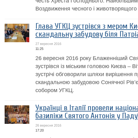
честь Хреста Господнього. Найбільшим
Воздвиження чесного і животворящого 
Глава УГКЦ зустрівся з мером Ки
скандальну забудову біля Патрі
27 вересня 2016
11:25
26 вересня 2016 року Блаженніший Свя
зустрівся із міським головою Києва – В
зустрічі обговорили шляхи вирішення п
скандальною забудовою Сонячної Рів’є
собором УГКЦ.
Українці в Італії провели наці
базиліки Cвятого Антонія у Паду
26 вересня 2016
17:20