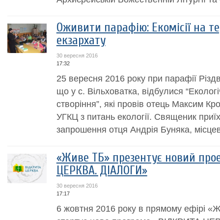
Оживити парафію: Екомісії на т
екзархату
30 вересня 2016
17:32
25 вересня 2016 року при парафії Різд
що у с. Вільховатка, відбулися “Екологі
створіння”, які провів отець Максим К
УГКЦ з питань екології. Священик приї
запрошення отця Андрія Буняка, місцев
«Живе ТБ» презентує новий про
ЦЕРКВА. ДІАЛОГИ»
30 вересня 2016
17:17
6 жовтня 2016 року в прямому ефірі «