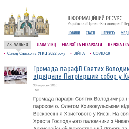
ІНФОРМАЦІЙНИЙ РЕСУРС
Української Греко-Католицької Це
НОВИНИ
СТАТТІ
ІНТЕРВ'Ю
МЕДІ
АКТУАЛЬНО
ГЛАВА УГКЦ
ЄПАРХІЇ ТА ЕКЗАРХАТИ
ЦЕРКВА І С
Синод Єпископів УГКЦ 2022 року
ВІЙНА
COVID-19
Громада парафії Святих Володим
відвідала Патріарший собор у К
30 вересня 2016
18:51
Громада парафії Святих Володимира і О
парохом о. Олегом Кривокульським від
Воскресіння Христового у Києві. На с
Хреста Господнього паломники з Чикаго
Архиєрейській Божественній Літургії та