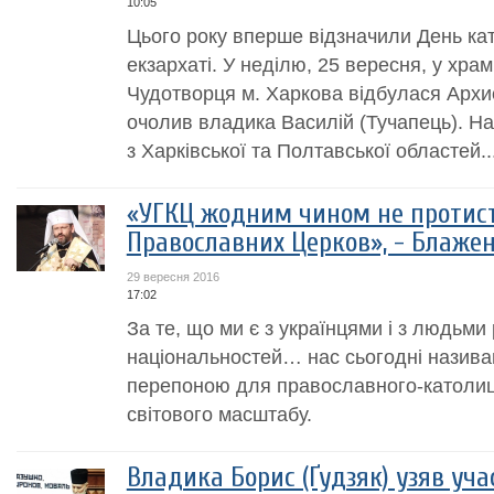
10:05
Цього року вперше відзначили День кат
екзархаті. У неділю, 25 вересня, у хра
Чудотворця м. Харкова відбулася Архиє
очолив владика Василій (Тучапець). Н
з Харківської та Полтавської областей...
«УГКЦ жодним чином не протист
Православних Церков», - Блаже
29 вересня 2016
17:02
За те, що ми є з українцями і з людьми р
національностей… нас сьогодні назив
перепоною для православного-католи
світового масштабу.
Владика Борис (Ґудзяк) узяв уч