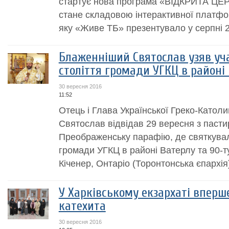
стартує нова програма «ВІДКРИТА ЦЕ
стане складовою інтерактивної плат
яку «Живе ТБ» презентувало у серпні 2
Блаженніший Святослав узяв уча
століття громади УГКЦ в районі
30 вересня 2016
11:52
Отець і Глава Української Греко-Катол
Святослав відвідав 29 вересня з пасти
Преображенську парафію, де святкували
громади УГКЦ в районі Ватерлу та 90-ту
Кіченер, Онтаріо (Торонтонська єпархія).
У Харківському екзархаті вперш
катехита
30 вересня 2016