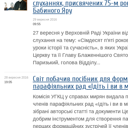
слуханнях, присвячених 75-м ро
Бабиного Яру
29 вересня 2016
09:55
27 вересня у Верховній Раді України в
слухання на тему: «Сімдесят п'яті роко
уроки історії та сучасність», в яких Ук
Церкву та її Главу Блаженнішого Свят
Паризький, голова Відділу...
Світ побачив посібник для форм
28 вересня 2016
19:05
парафіяльних рад «Ідіть і ви в
Комісія УГКЦ у справах мирян видала п
членів парафіяльних рад «Ідіть і ви в 
зібрані авторські статті та документи Ц
добрим інструментом для створення па
перших формаційних зустрічей її членів.