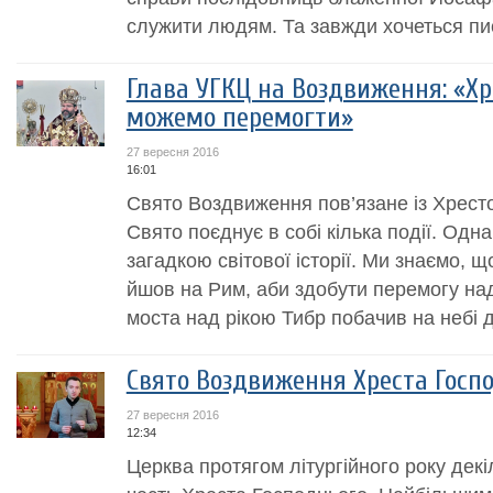
служити людям. Та завжди хочеться пис
Глава УГКЦ на Воздвиження: «Хр
можемо перемогти»
27 вересня 2016
16:01
Свято Воздвиження пов’язане із Хрест
Свято поєднує в собі кілька події. Одн
загадкою світової історії. Ми знаємо, 
йшов на Рим, аби здобути перемогу над
моста над рікою Тибр побачив на небі д
Свято Воздвиження Хреста Госп
27 вересня 2016
12:34
Церква протягом літургійного року декі