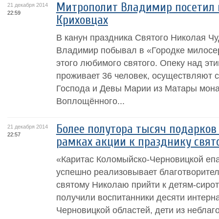
Митрополит Владимир посетил г
21 декабря 2014
22:59
Криховцах
В канун праздника Святого Николая Ч
Владимир побывал в «Городке милосер
этого любимого святого. Опеку над эт
проживает 36 человек, осуществляют 
Господа и Девы Марии из Матары мон
Воплощённого...
Более полутора тысяч подарков
21 декабря 2014
22:57
рамках акции к празднику свят
«Каритас Коломыйско-Черновицкой епа
успешно реализовывает благотворите
святому Николаю прийти к детям-сирот
получили воспитанники десяти интерн
Черновицкой областей, дети из неблаго