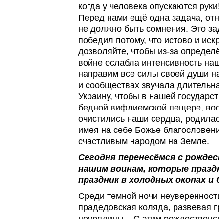
когда у человека опускаются руки
Перед нами ещё одна задача, отн
не должно быть сомнения. Это з
победил потому, что истово и ис
дозволяйте, чтобы из-за определ
войне ослабла интенсивность на
направим все силы своей души на
и сообществах звучала длительн
Украину, чтобы в нашей государст
бедной вифлиемской пещере, вос
очистились наши сердца, родилась
имея на себе Божье благословен
счастливым народом на Земле.
Сегодня перенесёмся с рожде
нашим воинам, которые праз
праздник в холодных окопах и
Среди темной ночи неуверенности
прадедовская коляда, развевая г
неурядицы... С этим рождественс