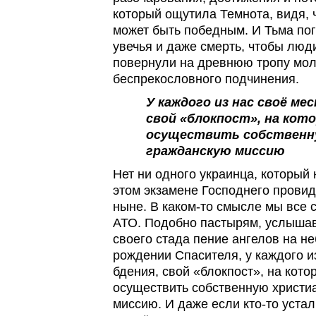
который ощутила Темнота, видя, 
может быть победным. И Тьма погр
увечья и даже смерть, чтобы люд
повернули на древнюю тропу мол
беспрекословного подчинения.
У каждого из нас своё ме
свой «блокпост», на кот
осуществить собственн
гражданскую миссию
Нет ни одного украинца, который
этом экзамене Господнего провид
ныне. В каком-то смысле мы все с
АТО. Подобно пастырям, услыша
своего стада пение ангелов на не
рождении Спасителя, у каждого и
бдения, свой «блокпост», на кот
осуществить собственную христи
миссию. И даже если кто-то устал