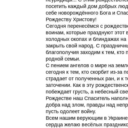
посетить каждый дом добрых люд
себе новорождённого Бога и Спа
Рождеству Христову!
Сегодня перенесёмся с рождеств
воинам, которые празднуют этот 
холодных окопах и блиндажах на 
закрыть свой народ. С празднич
благополучия заходим к тем, кто 
родной семьи.
С пением ангелов о мире на земл
сегодня к тем, кто скорбит из-за 
страдает от полученных ран, и к т
заточении. Как в эту рождественс
побеждает грусть, а небесный свет
Рождестве наш Спаситель наполн
добра над злом, правды над непр
пусть одолеет войну.
Всем нашим верующим в Украине 
сердца желаю весёлых празднико