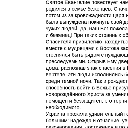
Святое Евангелие повествует нам
родился в семье беженцев. Сначал
потом из-за кровожадности царя
была вынуждена покинуть свой д
чужих людей. Да, наш Бог пожела
и беженец! При таких странных о
Спасителя привилегию находитьс
вместе с мудрецами с Востока зас
стеснялся быть рядом с нуждающ
преследуемыми. Открыв Ему двер
дома, распознав знак спасения в 
вертепе, эти люди исполнились 
среди темной ночи. Так и рождест
способность войти в Божье присут
новорождённого Христа за умение
немощен и беззащитен, кто терпи
необходимого.
Украина прожила удивительный го
большим: надежда и отчаяние, ув
разочарования, достижения и пот