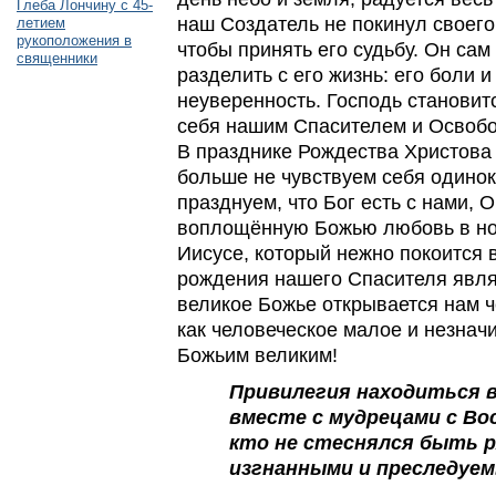
Глеба Лончину с 45-
наш Создатель не покинул своего
летием
рукоположения в
чтобы принять его судьбу. Он сам
священники
разделить с его жизнь: его боли и
неуверенность. Господь становитс
себя нашим Спасителем и Освоб
В празднике Рождества Христова 
больше не чувствуем себя одино
празднуем, что Бог есть с нами, 
воплощённую Божью любовь в н
Иисусе, который нежно покоится в
рождения нашего Спасителя являе
великое Божье открывается нам ч
как человеческое малое и незнач
Божьим великим!
Привилегия находиться 
вместе с мудрецами с Во
кто не стеснялся быть 
изгнанными и преследуе