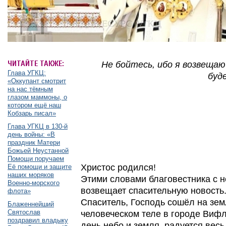
ЧИТАЙТЕ ТАКЖЕ:
Не бойтесь, ибо я возвещаю
Глава УГКЦ:
буд
«Оккупант смотрит
на нас тёмным
глазом маммоны, о
котором ещё наш
Кобзарь писал»
Глава УГКЦ в 130-й
день войны: «В
праздник Матери
Божьей Неустанной
Помощи поручаем
Христос родился!
Её помощи и защите
наших моряков
Этими словами благовестника с 
Военно-морского
возвещает спасительную новость
флота»
Спаситель, Господь сошёл на зем
Блаженнейший
Святослав
человеческом теле в городе Вифл
поздравил владыку
день небо и земля, радуется весь