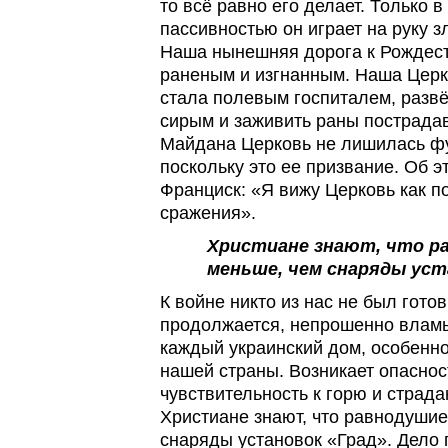
то всё равно его делает. Только в
пассивностью он играет на руку зл
Наша нынешняя дорога к Рождест
раненым и изгнанным. Наша Церк
стала полевым госпиталем, разв
сирым и заживить раны пострада
Майдана Церковь не лишилась фу
поскольку это ее призвание. Об 
Франциск: «Я вижу Церковь как п
сражения».
Христиане знают, что р
меньше, чем снаряды уст
К войне никто из нас не был готов
продолжается, непрошенно вламы
каждый украинский дом, особенно
нашей страны. Возникает опаснос
чувствительность к горю и страд
Христиане знают, что равнодушие
снаряды установок «Град». Дело 