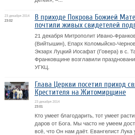
В приходе Покрова Божией Мате
23 декабря 2014
23:02
почтили живых свидетелей под
21 декабря Митрополит Ивано-Франко
(Вийтышин), Епарх Коломыйско-Чернов
Экзарх Луцкий Иосафат (Говера) в с. 
Франковщине возглавили праздновани
УГКЦ.
Глава Церкви посетил приход с
Крестителя на Житомирщине
23 декабря 2014
23:01
Кто умеет благодарить, тот умеет раст
даров от Бога. Мы часто не умеем дос
всё, что Он нам даёт. Евангелист Лука 