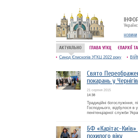
ІНФО
Україн
НОВИНИ
АКТУАЛЬНО
ГЛАВА УГКЦ
ЄПАРХІЇ Т
Синод Єпископів УГКЦ 2022 року
ВІЙ
Свято Переображен
покарань у Чернігів
21 серпня 2015
14:38
Традиційні богослужіння, 
Господнього, відбулося в 
пенітенціарної служби Украї
БФ «Карітас-Київ»
похилого віку