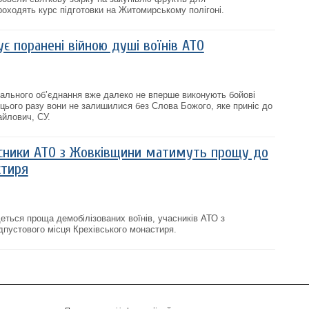
роходять курс підготовки на Житомирському полігоні.
ує поранені війною душі воїнів АТО
ріального об’єднання вже далеко не вперше виконують бойові
 цього разу вони не залишилися без Слова Божого, яке приніс до
айлович, СУ.
асники АТО з Жовківщини матимуть прощу до
стиря
еться проща демобілізованих воїнів, учасників АТО з
дпустового місця Крехівського монастиря.