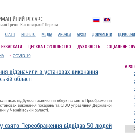
РМАЦІЙНИЙ РЕСУРС
ської Греко-Католицької Церкви
СТАТТІ
ІНТЕРВ'Ю
МЕДІА
АНОНСИ
АРХІВ
ДОКУМЕНТИ
ЦЕРКОВНИ
А ЕКЗАРХАТИ
ЦЕРКВА І СУСПІЛЬСТВО
ДУХОВНІСТЬ
СОЦІАЛЬНЕ СЛ
НА
COVID-19
АРХІ
ня відзначили в установах виконання
ській області
після яких відбулося освячення яблук на свято Преображення
установах виконання покарань та СІЗО управління Державної
ни у Чернігівській області.
 у свято Переображення відвідав 50 людей