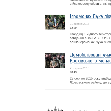
військовослужбовців, які п
Ієромонах Лука лік
21 серпня 2015
12:29
Гвардійці Східного терито
завдання в зоні АТО. Ось і
воїнів ієромонах Лука Мих
Демобілізовані уч
Крехівського мона
21 серпня 2015
10:43
29 серпня 2015 року відбуд
Жовківського району, до ві