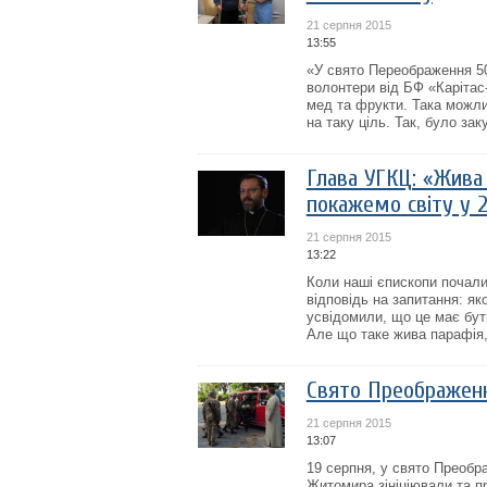
21 серпня 2015
13:55
«У свято Переображення 50
волонтери від БФ «Карітас-
мед та фрукти. Така можли
на таку ціль. Так, було зак
Глава УГКЦ: «Жива
покажемо світу у 
21 серпня 2015
13:22
Коли наші єпископи почали
відповідь на запитання: я
усвідомили, що це має бути
Але що таке жива парафія, я
Свято Преображенн
21 серпня 2015
13:07
19 серпня, у свято Преобр
Житомира зініціювали та п