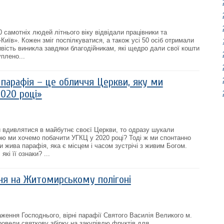
 самотніх людей літнього віку відвідали працівники та
Київ». Кожен зміг поспілкуватися, а також усі 50 осіб отримали
вість виникла завдяки благодійникам, які щедро дали свої кошти
уплено...
 парафія – це обличчя Церкви, яку ми
2020 році»
 вдивлятися в майбутнє своєї Церкви, то одразу шукали
кою ми хочемо побачити УГКЦ у 2020 році? Тоді ж ми спонтанно
 жива парафія, яка є місцем і часом зустрічі з живим Богом.
кі її ознаки? ...
я на Житомирському полігоні
аження Господнього, вірні парафії Святого Василія Великого м.
ровели святкову збірку на закупівлю фруктів для