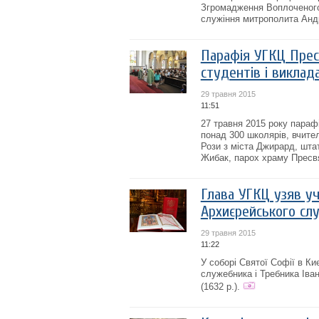
Згромадження Воплоченого
служіння митрополита Анд
Парафія УГКЦ Пресв
студентів і виклад
29 травня 2015
11:51
27 травня 2015 року парафі
понад 300 школярів, вчител
Рози з міста Джирард, шта
Жибак, парох храму Пресвят
Глава УГКЦ узяв уч
Архиєрейського слу
29 травня 2015
11:22
У cоборі Святої Софії в Ки
служебника і Требника Іван
(1632 р.).