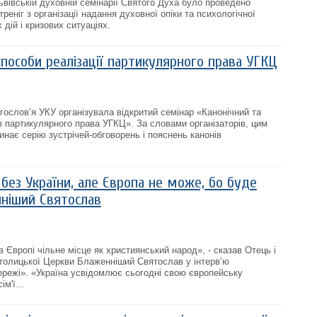
ьвівській духовній семінарії Святого Духа було проведено
реніг з організації надання духовної опіки та психологічної
дій і кризових ситуаціях.
пособи реалізації партикулярного права УГКЦ
ослов’я УКУ організувала відкритий семінар «Канонічний та
в партикулярного права УГКЦ». За словами організаторів, цим
нає серію зустрічей-обговорень і пояснень канонів
без України, але Європа не може, бо буде
нніший Святослав
 в Європі чільне місце як християнський народ», - сказав Отець і
атолицької Церкви Блаженніший Святослав у інтерв’ю
режі». «Україна усвідомлює сьогодні свою європейську
м'ї...