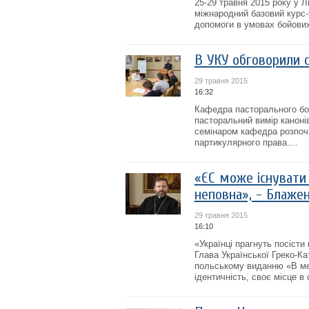
25-29 травня 2015 року у Л
міжнародний базовий курс-т
допомоги в умовах бойових 
В УКУ обговорили с
29 травня 2015
16:32
Кафедра пасторального бог
пасторальний вимір каноні
семінаром кафедра розпочи
партикулярного права....
«ЄС може існувати 
неповна», - Блаже
29 травня 2015
16:10
«Українці прагнуть посісти
Глава Української Греко-К
польському виданню «В ме
ідентичність, своє місце в сі