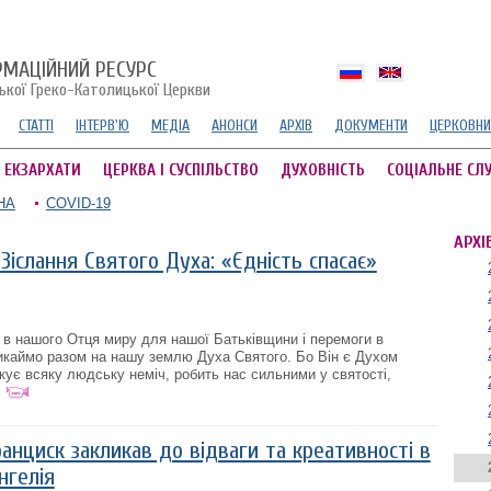
РМАЦІЙНИЙ РЕСУРС
ської Греко-Католицької Церкви
СТАТТІ
ІНТЕРВ'Ю
МЕДІА
АНОНСИ
АРХІВ
ДОКУМЕНТИ
ЦЕРКОВНИ
А ЕКЗАРХАТИ
ЦЕРКВА І СУСПІЛЬСТВО
ДУХОВНІСТЬ
СОЦІАЛЬНЕ СЛ
НА
COVID-19
АРХІ
Зіслання Святого Духа: «Єдність спасає»
 в нашого Отця миру для нашої Батьківщини і перемоги в
кликаймо разом на нашу землю Духа Святого. Бо Він є Духом
кує всяку людську неміч, робить нас сильними у святості,
.
нциск закликав до відваги та креативності в
нгелія