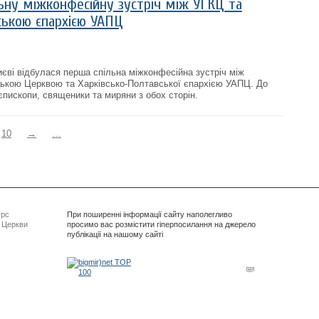
ьну міжконфесійну зустріч між УГКЦ та
ською єпархією УАПЦ
иєві відбулася перша спільна міжконфесійна зустріч між
цькою Церквою та Харківсько-Полтавської єпархією УАПЦ. До
єпископи, священики та миряни з обох сторін.
10
→
…
урс
При поширенні інформації сайту наполегливо
ї Церкви
просимо вас розмістити гіперпосилання на джерело
публікації на нашому сайті