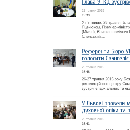
Глава УГКЦ зустрів
29 травня 2015
19:39
У п’ятницю, 29 травня, Бл
Яценюком, Прем’єр-міністр
(Мілян), Єпископ-помічник 
Єленський....
Референти Бюро УГ
голосити Євангеліє
29 травня 2015
16:46
26-27 травня 2015 року Бо
реколекційного центру Сам
зустріч єпархіальних та е
У Львові провели м
духовної опіки та 
29 травня 2015
16:41