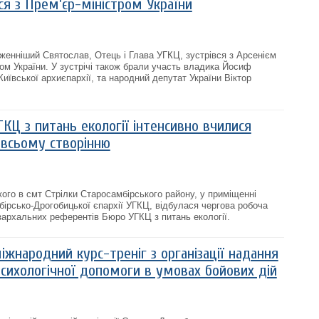
ся з Прем’єр-міністром України
аженніший Святослав, Отець і Глава УГКЦ, зустрівся з Арсенієм
ом України. У зустрічі також брали участь владика Йосиф
Київської архиєпархії, та народний депутат України Віктор
КЦ з питань екології інтенсивно вчилися
 всьому створінню
жого в смт Стрілки Старосамбірського району, у приміщенні
бірсько-Дрогобицької єпархії УГКЦ, відбулася чергова робоча
кзархальних референтів Бюро УГКЦ з питань екології.
іжнародний курс-треніг з організації надання
психологічної допомоги в умовах бойових дій