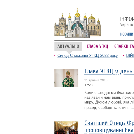
ІНФО
Україн
НОВИНИ
АКТУАЛЬНО
ГЛАВА УГКЦ
ЄПАРХІЇ Т
Синод Єпископів УГКЦ 2022 року
ВІЙ
Глава УГКЦ у день 
31 травня 2015
17:28
Коли сьогодні ми благаємо
нав’язаній нам війні, при
миру, Духом любові, яка лі
правді, свободі та істині. ..
Святіший Отець Фра
проповідуванні Єва