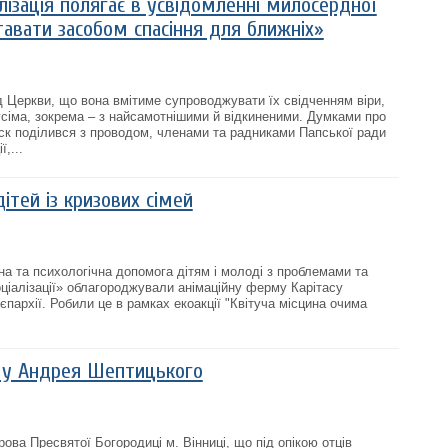
лізація полягає в усвідомленні милосердної
тавати засобом спасіння для ближніх»
д Церкви, що вона вмітиме супроводжувати їх свідченням віри,
усіма, зокрема – з найсамотнішими й відкиненими. Думками про
ск поділився з проводом, членами та радниками Папської ради
,...
ітей із кризових сімей
на та психологічна допомога дітям і молоді з проблемами та
оціалізації» облагороджували анімаційну ферму Карітасу
пархії. Робили це в рамках екоакції "Квітуча місцина очима
х у Андрея Шептицького
рова Пресвятої Богородиці м. Вінниці, що під опікою отців