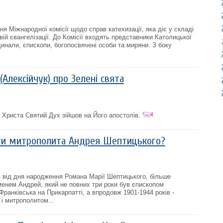
ня Міжнародної комісії щодо справ катехизації, яка діє у складі
ій євангелізації. До Комісії входять представники Католицької
динали, єпископи, богопосвячені особи та миряни. З боку
Алексійчук) про Зелені свята
і Христа Святий Дух зійшов на Його апостолів.
ти митрополита Андрея Шептицького?
в від дня народження Романа Марії Шептицького, більше
менем Андрей, який не повних три роки був єпископом
Франківська на Прикарпатті, а впродовж 1901-1944 років -
і митрополитом...