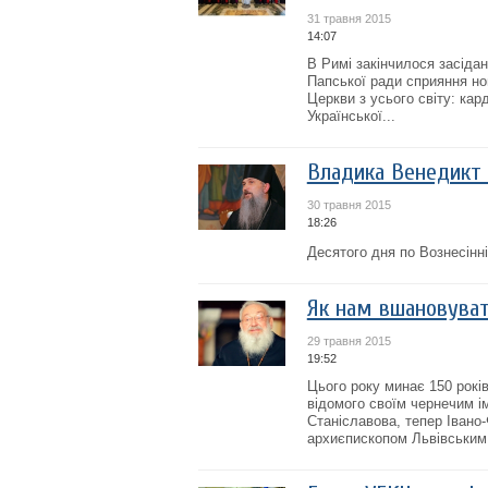
31 травня 2015
14:07
В Римі закінчилося засідан
Папської ради сприяння нов
Церкви з усього світу: кар
Української...
Владика Венедикт (
30 травня 2015
18:26
Десятого дня по Вознесінн
Як нам вшановува
29 травня 2015
19:52
Цього року минає 150 рокі
відомого своїм чернечим і
Станіславова, тепер Івано-
архиєпископом Львівським 