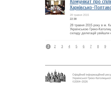
Комунікат про спіл
Харківсько-Полтав
28 травня 2015
22:38
28 травня 2015 року в м. К
Українською Греко-Католи
складу делегацій увійшли 
1
2
3
4
5
6
7
8
9
Офіційний інформаційний рес
Української Греко-Католицько
©2004–2026