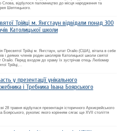
 Слова, відбулося паломництво до місця народження та
рея Шептицького.
ятої Трійці м. Янгстаун відвідали понад 300
ачів Католицької школи
я Пресвятої Трійці м. Янгстаун, штат Огайо (США), вітала в себе
ів і деяких членів родин школярів Католицької школи святої
т Огайо. Перед входом до храму їх зустрічав отець Любомир
ої Трійці,...
асть у презентації унікального
жебника і Требника Івана Боярського
єві 28 травня відбулася презентація історичного Архиєрейського
а Боярського, рукопис якого корінням сягає ще XVII століття