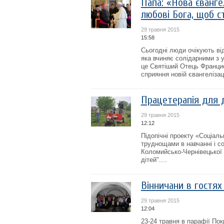
Папа: «Нова єванге
любові Бога, щоб с
29 травня 2015
15:58
Сьогодні люди очікують ві
яка вчиняє солідарними з 
це Святіший Отець Франци
сприяння новій євангелізації
Працетерапія для д
29 травня 2015
12:12
Підопічні проекту «Соціаль
труднощами в навчанні і с
Коломийсько-Чернівецької є
дітей"....
Вінничани в гостя
29 травня 2015
12:04
23-24 травня в парафії Пок