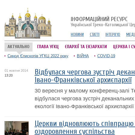
ІНФОРМАЦІЙНИЙ РЕСУРС
Української Греко-Католицької Це
НОВИНИ
СТАТТІ
ІНТЕРВ'Ю
МЕДІ
АКТУАЛЬНО
ГЛАВА УГКЦ
ЄПАРХІЇ ТА ЕКЗАРХАТИ
ЦЕРКВА І С
Синод Єпископів УГКЦ 2022 року
ВІЙНА
COVID-19
Відбулася чергова зустріч дека
01 жовтня 2014
13:20
Івано-Франківської архиєпархії
30 вересня у малому конференц-залі Те
відбулася чергова зустріч деканальних
екології Івано-Франківської архиєпархії
Церкви відновлюють співпрацю 
оздоровлення суспільства