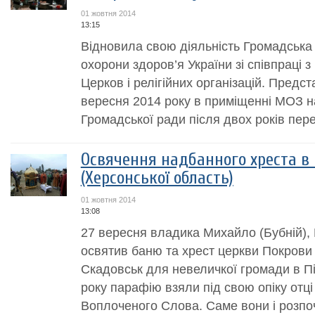
01 жовтня 2014
13:15
Відновила свою діяльність Громадська 
охорони здоров’я України зі співпраці 
Церков і релігійних організацій. Предс
вересня 2014 року в приміщенні МОЗ н
Громадської ради після двох років перер
Освячення надбанного хреста в 
(Херсонської область)
01 жовтня 2014
13:08
27 вересня владика Михайло (Бубній),
освятив баню та хрест церкви Покрови 
Скадовськ для невеличкої громади в Пі
року парафію взяли під свою опіку отц
Воплоченого Слова. Саме вони і розпоч