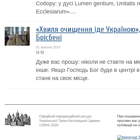
Собору: у дусі Lumen gentium, Unitatis re
Ecclesiarum»....
«Хвиля очищення iде Україною»,
Брісбені
01 жовтня 2014
11:32
Дуже вас прошу: ніколи не ставте на мі
інше. Якщо Господь Бог буде в центрі 
стане на своє місце.
Офіційний інформаційний ресурс
При поширенні
Української Греко-Католицької Церкви
просимо вас р
©2004–2026
публікації на 