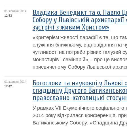
Владика Венедикт та о. Павло Цв
01 жовтня 2014
12:53
Собору у Львівській архиєпархії
зустрічі з живим Христом»
«Критерієм живості парафії є те, що та
служіння ближньому, відповідання на чуж
чутливості на потреби різних галузей с
монастирів і семінарій», - про це висло
присвяченому Собору Львівської архиєпа
Богослови та науковці у Львові
01 жовтня 2014
12:42
спадщину Другого Ватиканськог
православно-католицькі стосун
У рамках VII Екуменічного соціального 
2014 року відкрилася конференція, пр
Ватиканському Собору: «Спадщина Дру