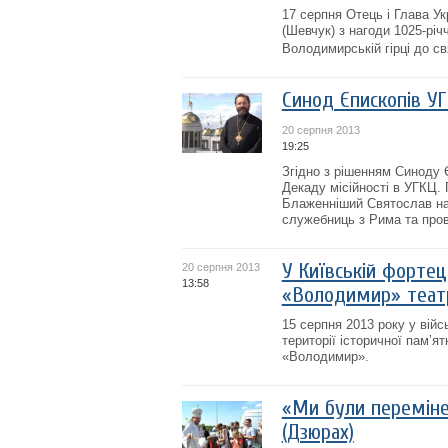
17 серпня Отець і Глава У
(Шевчук) з нагоди 1025-рі
Володимирській гірці до с
Синод Єпископів УГ
20 серпня 2013
19:25
Згідно з рішенням Синоду 
Декаду місійності в УГКЦ. 
Блаженніший Святослав на
служебниць з Рима та прові
У Київській фортец
20 серпня 2013
13:58
«Володимир» теат
15 серпня 2013 року у війс
території історичної пам’я
«Володимир».
«Ми були перемінен
(Дзюрах)