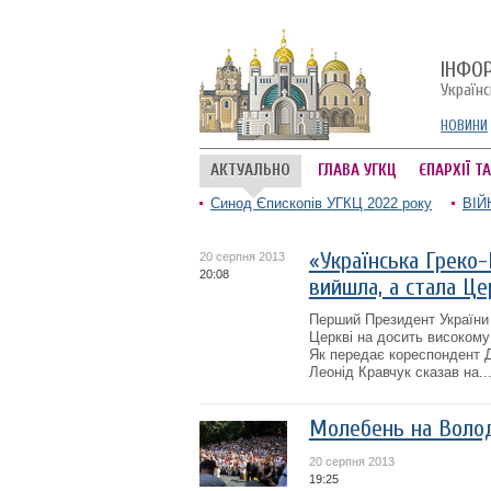
ІНФО
Україн
НОВИНИ
АКТУАЛЬНО
ГЛАВА УГКЦ
ЄПАРХІЇ Т
Синод Єпископів УГКЦ 2022 року
ВІЙ
«Українська Греко
20 серпня 2013
20:08
вийшла, а стала Це
Перший Президент України 
Церкві на досить високому 
Як передає кореспондент Д
Леонід Кравчук сказав на..
Молебень на Волод
20 серпня 2013
19:25