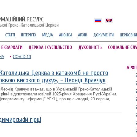
РМАЦІЙНИЙ РЕСУРС
ської Греко-Католицької Церкви
СТАТТІ
ІНТЕРВ'Ю
МЕДІА
АНОНСИ
АРХІВ
ДОКУМЕНТИ
ЦЕРКОВНИ
А ЕКЗАРХАТИ
ЦЕРКВА І СУСПІЛЬСТВО
ДУХОВНІСТЬ
СОЦІАЛЬНЕ СЛ
НА
COVID-19
АРХІ
-Католицька Церква з катакомб не просто
рквою високого духу», - Леонід Кравчук
Леонід Кравчук вважає, що в Українській Греко-Католицькій
рівні відсвяткували ювілей 1025-річчя Хрещення Русі-України.
епартаменту інформації УГКЦ, про це сьогодні, 20 серпня,
.
имирській гірці