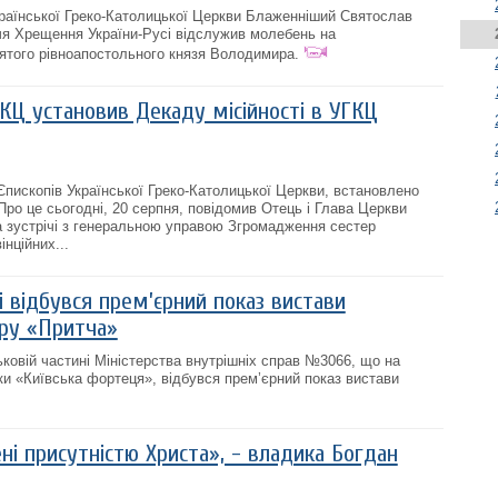
країнської Греко-Католицької Церкви Блаженніший Святослав
ччя Хрещення України-Русі відслужив молебень на
вятого рівноапостольного князя Володимира.
КЦ установив Декаду місійності в УГКЦ
Єпископів Української Греко-Католицької Церкви, встановлено
Про це сьогодні, 20 серпня, повідомив Отець і Глава Церкви
 зустрічі з генеральною управою Згромадження сестер
нційних...
і відбувся прем’єрний показ вистави
ру «Притча»
ьковій частині Міністерства внутрішніх справ №3066, що на
тки «Київська фортеця», відбувся прем’єрний показ вистави
і присутністю Христа», - владика Богдан