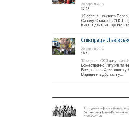
20 серпня 2013
12:42
19 серпня, на свято Перео
Синоду Єпископів УГКЦ, пі
Києві відзначив, що під ча
Співпраця Львівсько
20 серпня 2013
10:41
18 серпня 2013 року вірні 
Божественної Літургії та і
Воскресіння Христового у 
Відвідини відбулися у...
Офіційний інформаційний рес
Української Греко-Католицько
©2004–2026