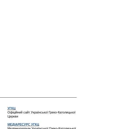
УГКЦ
Офіційний сайт Української Греко-Католицької
Церкви
МЕДІАРЕСУРС УГКЦ
Медіаматеріали Української Греко-Католицької