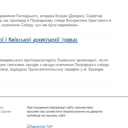
браження Господнього, владика Богдан (Дзюрах), Cекретар
д час проповіді в Патріаршому соборі Воскресіння Христового в
с освячення Собору «усі ми були перемінені».
ї і Київської архиєпархії триває
Немирівського протопресвітерату Львівської архиєпархії, після
нших святкових заходів з нагоди освячення Патріаршого собору
Києві, відвідали Трьохсвятительську парафію у м. Бровари.
урс
При поширенні інформації сайту наполегливо
ї Церкви
просимо вас розмістити гіперпосилання на джерело
публікації на нашому сайті