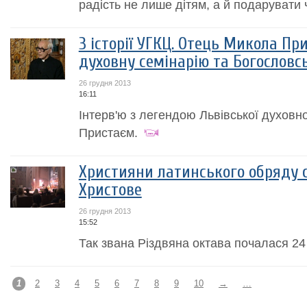
радість не лише дітям, а й подарувати ч
З історії УГКЦ. Отець Микола Пр
духовну семінарію та Богословс
26 грудня 2013
16:11
Інтерв'ю з легендою Львівської духовно
Пристаєм.
Християни латинського обряду 
Христове
26 грудня 2013
15:52
Так звана Різдвяна октава почалася 2
1
2
3
4
5
6
7
8
9
10
→
…