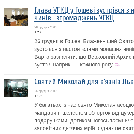
Глава УГКЦ у Гошеві зустрівся 
чинів і згромаджень УГКЦ
26 грудня 2013
17:30
26 грудня в Гошеві Блаженніший Свято
зустрівся з настоятелями монаших чині
Варто зазначити, що Верховний Архиєп
зустріч наприкінці кожного року.
Святий Миколай для в’язнів Ль
26 грудня 2013
17:24
У багатьох із нас свято Миколая асоцію
мандарин, шелестом обгорток від цуке
подарунками, дотиком чогось таємничо
заповітних дитячих мрій. Однак це свя