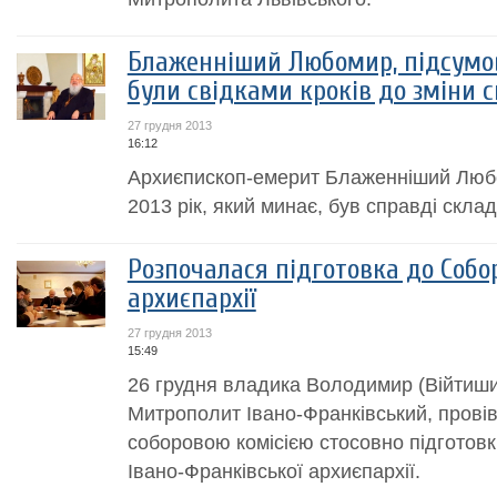
Блаженніший Любомир, підсумов
були свідками кроків до зміни 
27 грудня 2013
16:12
Архиєпископ-емерит Блаженніший Любо
2013 рік, який минає, був справді скл
Розпочалася підготовка до Собо
архиєпархії
27 грудня 2013
15:49
26 грудня владика Володимир (Війтиши
Митрополит Івано-Франківський, провів
соборовою комісією стосовно підготов
Івано-Франківської архиєпархії.