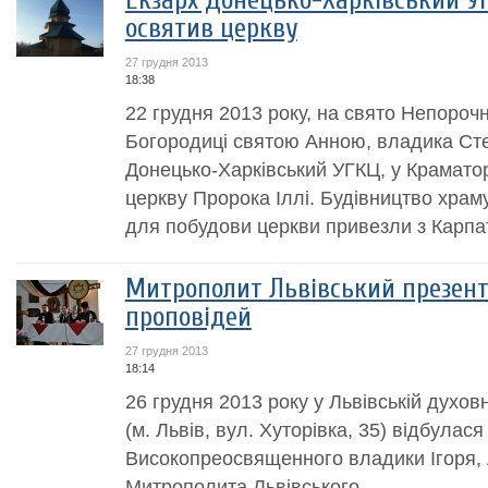
Екзарх Донецько-Харківський У
освятив церкву
27 грудня 2013
18:38
22 грудня 2013 року, на свято Непороч
Богородиці святою Анною, владика Сте
Донецько-Харківський УГКЦ, у Крамато
церкву Пророка Іллі. Будівництво храм
для побудови церкви привезли з Карпат
Митрополит Львівський презент
проповідей
27 грудня 2013
18:14
26 грудня 2013 року у Львівській духов
(м. Львів, вул. Хуторівка, 35) відбулас
Високопреосвященного владики Ігоря, 
Митрополита Львівського.