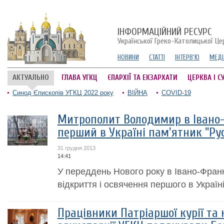
ІНФОРМАЦІЙНИЙ РЕСУРС
Української Греко-Католицької Це
НОВИНИ
СТАТТІ
ІНТЕРВ'Ю
МЕДІ
АКТУАЛЬНО
ГЛАВА УГКЦ
ЄПАРХІЇ ТА ЕКЗАРХАТИ
ЦЕРКВА І С
Синод Єпископів УГКЦ 2022 року
ВІЙНА
COVID-19
Митрополит Володимир в Івано
перший в Україні пам'ятник "Рус
31 грудня 2013
14:41
У переддень Нового року в Івано-Франк
відкриття і освячення першого в Україні 
Працівники Патріаршої курії та к