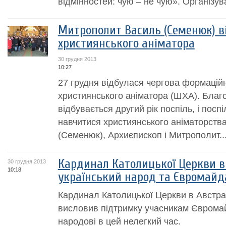
відмінностей: чую – не чую». Організува
Митрополит Василь (Семенюк) в
християнського аніматора
30 грудня 2013
10:27
27 грудня відбулася чергова формаційн
християнського аніматора (ШХА). Благо
відбувається другий рік поспіль, і посп
навчитися християнського аніматорств
(Семенюк), Архиєпископ і Митрополит..
Кардинал Католицької Церкви в 
30 грудня 2013
10:18
український народ та Євромайд
Кардинал Католицької Церкви в Австра
висловив підтримку учасникам Євромай
народові в цей нелегкий час.