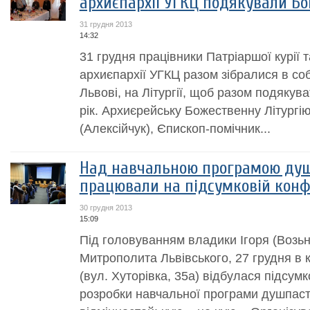
архиєпархії УГКЦ подякували Бо
31 грудня 2013
14:32
31 грудня працівники Патріаршої курії та
архиєпархії УГКЦ разом зібралися в со
Львові, на Літургії, щоб разом подякув
рік. Архиєрейську Божественну Літург
(Алексійчук), Єпископ-помічник...
Над навчальною програмою душ
працювали на підсумковій конф
30 грудня 2013
15:09
Під головуванням владики Ігоря (Возьн
Митрополита Львівського, 27 грудня в
(вул. Хуторівка, 35а) відбулася підсум
розробки навчальної програми душпаст