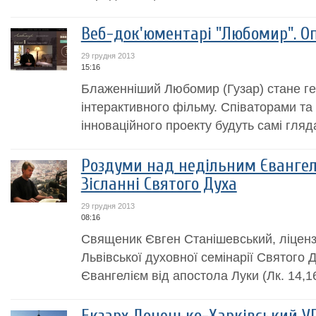
Веб-док'юментарі "Любомир". Оп
29 грудня 2013
15:16
Блаженніший Любомир (Гузар) стане ге
інтерактивного фільму. Співаторами т
інноваційного проекту будуть самі гляда
Роздуми над недільним Євангелі
Зісланні Святого Духа
29 грудня 2013
08:16
Священик Євген Станішевський, ліцензіа
Львівської духовної семінарії Святого 
Євангелієм від апостола Луки (Лк. 14,16