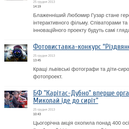
25 грудня 2013
14:19
Блаженніший Любомир Гузар стане геро
інтерактивного фільму. Співаторами т
інноваційного проекту будуть самі гляда
Фотовиставка-конкурс “Різдвяне
25 грудня 2013
13:45
Кращі львівські фотографи та діти-сир
фотопроект.
БФ "Карітас-Дубно" вперше орга
Миколай іде до сиріт"
25 грудня 2013
10:43
Цьогорічна акція охопила понад 400 осі