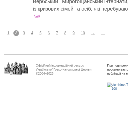
Вербський і Мирогощанський інтернати, с
із кризових сімей та осіб, які перебува
1
2
3
4
5
6
7
8
9
10
→
…
Офіційний інформаційний ресурс
При поширенні
Української Греко-Католицької Церкви
просимо вас р
©2004–2026
публікації на 