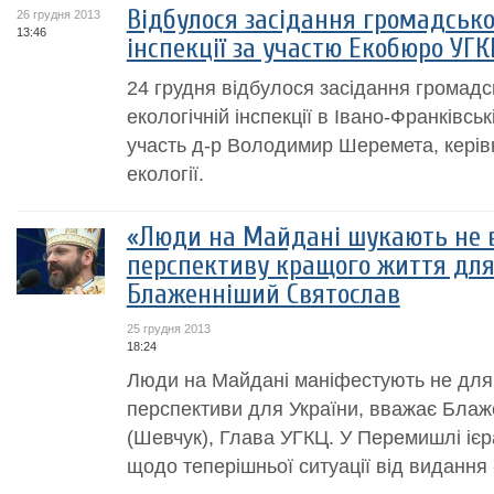
Відбулося засідання громадсько
26 грудня 2013
13:46
інспекції за участю Екобюро УГК
24 грудня відбулося засідання громадс
екологічній інспекції в Івано-Франківськ
участь д-р Володимир Шеремета, керів
екології.
«Люди на Майдані шукають не вл
перспективу кращого життя для с
Блаженніший Святослав
25 грудня 2013
18:24
Люди на Майдані маніфестують не для 
перспективи для України, вважає Бла
(Шевчук), Глава УГКЦ. У Перемишлі ієр
щодо теперішньої ситуації від видання