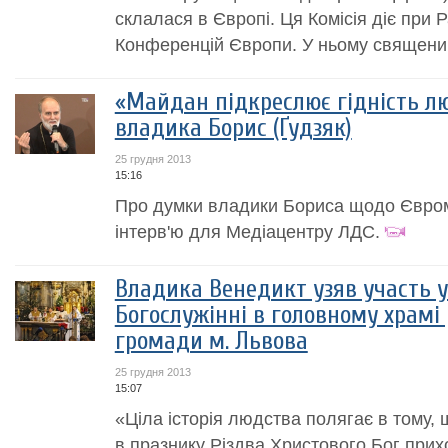
склалася в Європі. Ця Комісія діє при 
Конференцій Європи. У ньому священик
«Майдан підкреслює гідність лю
владика Борис (Ґудзяк)
25 грудня 2013
15:16
Про думки владики Бориса щодо Євро
інтерв'ю для Медіацентру ЛДС.
Владика Венедикт узяв участь 
Богослужінні в головному храмі
громади м. Львова
25 грудня 2013
15:07
«Ціла історія людства полягає в тому,
в празнику Різдва Христового Бог прих