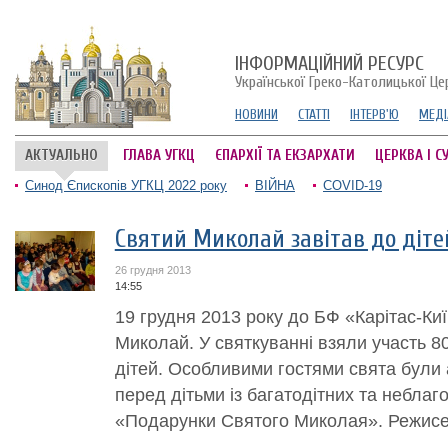
ІНФОРМАЦІЙНИЙ РЕСУРС
Української Греко-Католицької Це
НОВИНИ
СТАТТІ
ІНТЕРВ'Ю
МЕДІ
АКТУАЛЬНО
ГЛАВА УГКЦ
ЄПАРХІЇ ТА ЕКЗАРХАТИ
ЦЕРКВА І С
Синод Єпископів УГКЦ 2022 року
ВІЙНА
COVID-19
Святий Миколай завітав до діте
26 грудня 2013
14:55
19 грудня 2013 року до БФ «Карітас-Ки
Миколай. У святкуванні взяли участь 80
дітей. Особливими гостями свята були 
перед дітьми із багатодітних та неблаг
«Подарунки Святого Миколая». Режисер