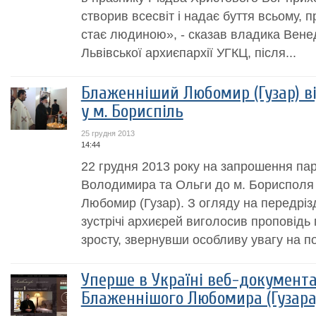
створив всесвіт і надає буття всьому, 
стає людиною», - сказав владика Вене
Львівської архиєпархії УГКЦ, після...
Блаженніший Любомир (Гузар) в
у м. Бориспіль
25 грудня 2013
14:44
22 грудня 2013 року на запрошення па
Володимира та Ольги до м. Борисполя
Любомир (Гузар). З огляду на передріз
зустрічі архиєрей виголосив проповідь
зросту, звернувши особливу увагу на по
Уперше в Україні веб-документа
Блаженнішого Любомира (Гузара