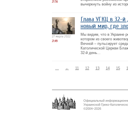
21:56
вычеркнуть войну из истор
Глава УГКЦ в 32-й
новый мир, где зл
Мы видим, что в Украине р
27 марта 2022
котором из своего животво
21:49
Вечной – пульсирует среди
Католической Церкви Бла
32-й день...
…
←
11
12
13
14
15
Официальный информационн
Украинской Греко-Католическ
©2004–2026