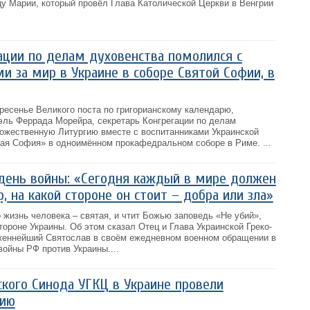
у Марии, который провёл Глава Католической Церкви в Венгрии
ации по делам духовенства помолился с
и за мир в Украине в соборе Святой Софии, в
кресенье Великого поста по григорианскому календарю,
эль Феррада Морейра, секретарь Конгрегации по делам
ожественную Литургию вместе с воспитанниками Украинской
ая София» в одноимённом прокафедральном соборе в Риме. ...
 день войны: «Сегодня каждый в мире должен
, на какой стороне он стоит – добра или зла»
о жизнь человека – святая, и чтит Божью заповедь «Не убий»,
тороне Украины. Об этом сказал Отец и Глава Украинской Греко-
женнейший Святослав в своём ежедневном военном обращении в
войны РФ против Украины....
кого Синода УГКЦ в Украине провели
сию