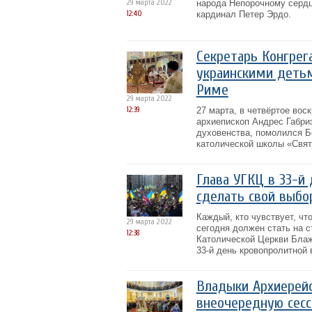
29 марта 2022
народа Непорочному сердц
12:40
кардинал Петер Эрдо.
Секретарь Конгрег
украинскими детьм
Риме
29 марта 2022
12:39
27 марта, в четвёртое вос
архиепископ Андрес Габри
духовенства, помолился Б
католической школы «Свят
Глава УГКЦ в 33-й
сделать свой выбор
Каждый, кто чувствует, чт
29 марта 2022
сегодня должен стать на с
12:38
Католической Церкви Бла
33-й день кровопролитной 
Владыки Архиерейс
внеочередную сес