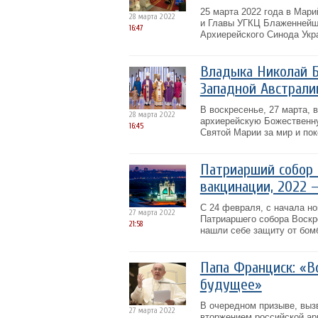
25 марта 2022 года в Мар
28 марта 2022
и Главы УГКЦ Блаженнейш
16:47
Архиерейского Синода Укра
Владыка Николай Б
Западной Австрали
В воскресенье, 27 марта,
28 марта 2022
архиерейскую Божественн
16:45
Святой Марии за мир и пок
Патриарший собор в
вакцинации, 2022
С 24 февраля, с начала н
27 марта 2022
Патриаршего собора Воскр
21:58
нашли себе защиту от бомб
Папа Франциск: «В
будущее»
В очередном призыве, выз
27 марта 2022
вторжением российской ар