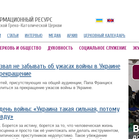
РМАЦИОННЫЙ РЕСУРС
ской Греко-Католической Церкви
И
СТАТЬИ
ИНТЕРВЬЮ
МЕДИА
АРХИВ
ЦЕРКОВНЫЙ КАЛЕНДАРЬ
ЕРКОВЬ И ОБЩЕСТВО
ДУХОВНОСТЬ
СОЦИАЛЬНОЕ СЛУЖЕНИЕ
ЭК
звал не забывать об ужасах войны в Украине
прекращение
етей, присутствующих на общей аудиенции, Папа Франциск
литься за прекращение ужасов войны в Украине.
день войны: «Украина такая сильная, потому
авду»
 Борется за истину, борется за то, что человеческая жизнь
есценна и просто так её уничтожать или делать инструментом,
литических преступников недопустимо. Такое убеждение