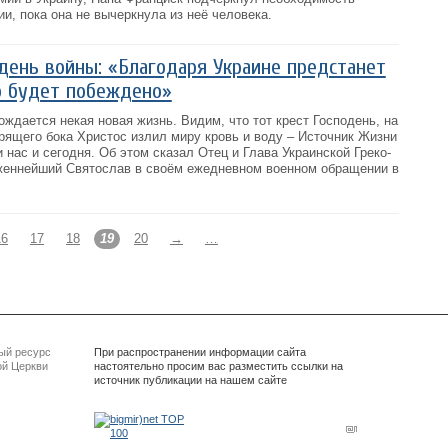
ии, пока она не вычеркнула из неё человека.
 день войны: «Благодаря Украине предстанет
о будет побеждено»
ождается некая новая жизнь. Видим, что тот крест Господень, на
рящего бока Христос излил миру кровь и воду – Источник Жизни
 нас и сегодня. Об этом сказал Отец и Глава Украинской Греко-
женнейший Святослав в своём ежедневном военном обращении в
16
17
18
19
20
→
…
ый ресурс
При распространении информации сайта
ой Церкви
настоятельно просим вас разместить ссылки на
источник публикации на нашем сайте