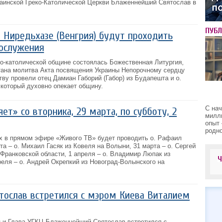
раинской Греко-Католической Церкви Блаженнейший Святослав в
ПУБ
 Ниредьхазе (Венгрия) будут проходить
ослужения
ко-католической общине состоялась Божественная Литургия,
тана молитва Акта посвящения Украины Непорочному сердцу
у провели отец Дамиан Габорий (Габор) из Будапешта и о.
который духовно опекает общину.
С на
т» со вторника, 29 марта, по субботу, 2
милл
опыт 
родно
ах в прямом эфире «Живого ТВ» будет проводить о. Рафаил
та – о. Михаил Гасяк из Ковеля на Волыни, 31 марта – о. Сергей
Франковской области, 1 апреля – о. Владимир Люпак из
реля – о. Андрей Окрепкий из Новоград-Волынского на
тослав встретился с мэром Киева Виталием
ец и Глава УГКЦ Блаженнейший Святослав встретился с