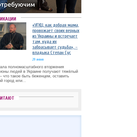
ЛИКАЦИИ
«УГКЦ, как добрая мама,
провожает своих верных
из Украины и встречает
там, куда их
забрасывает судьба», –
владыка Степан Сус
29 июня
чала полномасштабного вторжения
ионы людей в Украине получают тяжёлый
– что такое быть беженцем, оставить
й город или...
ЧИТАЮТ