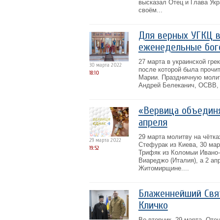
высказал Отец и Глава Ук
своём...
Для верных УГКЦ в
еженедельные бог
27 марта в украинской гре
30 марта 2022
после которой была прочи
18:10
Марии. Праздничную молитв
Андрей Белеканич, ОСВВ, 
«Вервица объединяе
апреля
29 марта молитву на чётк
29 марта 2022
Стефурак из Киева, 30 мар
19:52
Трифяк из Коломыи Ивано-
Виареджо (Италия), а 2 ап
Житомирщине....
Блаженнейший Свя
Кличко
Во вторник, 29 марта, От