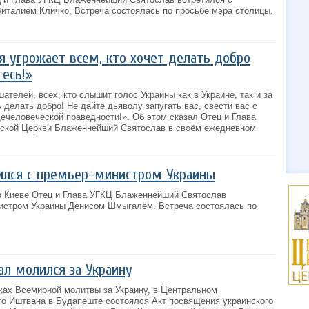
Виталием Кличко. Встреча состоялась по просьбе мэра столицы.
ия угрожает всем, кто хочет делать добро
тесь!»
телей, всех, кто слышит голос Украины как в Украине, так и за
 делать добро! Не дайте дьяволу запугать вас, свести вас с
ечеловеческой праведности!». Об этом сказал Отец и Глава
еской Церкви Блаженнейший Святослав в своём ежедневном
ился с премьер-министром Украины
 в Киеве Отец и Глава УГКЦ Блаженнейший Святослав
истром Украины Денисом Шмыгалём. Встреча состоялась по
ал молился за Украину
мках Всемирной молитвы за Украину, в Центральном
го Иштвана в Будапеште состоялся Акт посвящения украинского