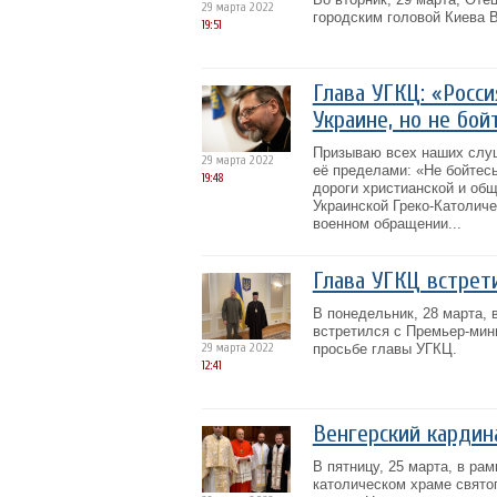
29 марта 2022
городским головой Киева 
19:51
Глава УГКЦ: «Росс
Украине, но не бой
Призываю всех наших слуша
29 марта 2022
её пределами: «Не бойтесь
19:48
дороги христианской и общ
Украинской Греко-Католич
военном обращении...
Глава УГКЦ встрет
В понедельник, 28 марта,
встретился с Премьер-мин
29 марта 2022
просьбе главы УГКЦ.
12:41
Венгерский кардин
В пятницу, 25 марта, в ра
католическом храме свято