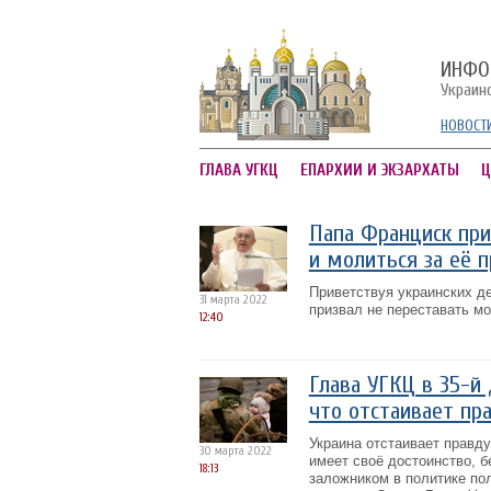
ИНФО
Украин
НОВОСТ
ГЛАВА УГКЦ
ЕПАРХИИ И ЭКЗАРХАТЫ
Ц
Папа Франциск при
и молиться за её 
Приветствуя украинских д
31 марта 2022
призвал не переставать мо
12:40
Глава УГКЦ в 35-й 
что отстаивает пр
Украина отстаивает правду.
30 марта 2022
имеет своё достоинство, б
18:13
заложником в политике по