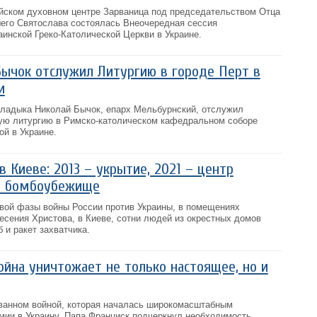
ийском духовном центре Зарваница под председательством Отца
его Святослава состоялась Внеочередная сессия
инской Греко-Католической Церкви в Украине.
ычок отслужил Литургию в городе Перт в
и
 владыка Николай Бычок, епарх Мельбурнский, отслужил
ую литургию в Римско-католическом кафедральном соборе
ой в Украине.
 Киеве: 2013 – укрытие, 2021 – центр
 – бомбоубежище
овой фазы войны России против Украины, в помещениях
есения Христова, в Киеве, сотни людей из окрестных домов
 и ракет захватчика.
ойна уничтожает не только настоящее, но и
ванном войной, которая началась широкомасштабным
мии в Украину, Папа Франциск подчеркнул необходимость