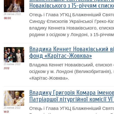
Новаківського з 15-річчям єписко
Отець і Глава УГКЦ Блаженніший Святос
24 липня 2022
08:00
Синоду Єпископів Української Греко-Ка
владику Кеннета Новаківського, єписко
родини з осідком у Лондоні, з 15-річчям 
Владика Кеннет Новаківський в
фонд «Карітас-Жовква»
Владика Кеннет Новаківський, єпископ є
23 липня 2022
20:12
осідком у м. Лондоні (Великобританія)
«Карітас-Жовква».
Владику Григорія Комара імено
Патріаршої літургійної комісії У
Отець і Глава УГКЦ Блаженніший Свят
23 липня 2022
14:01