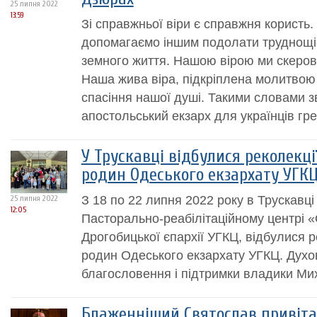
25 липня 2022
13:59
Зі справжньої віри є справжня користь
допомагаємо іншим подолати труднощі
земного життя. Нашою вірою ми скеров
Наша жива віра, підкріплена молитвою 
спасіння нашої душі. Такими словами з
апостольський екзарх для українців грек
У Трускавці відбулися реколекц
родин Одеського екзархату УГК
З 18 по 22 липня 2022 року в Трускавці
25 липня 2022
12:05
Пасторально-реабілітаційному центрі 
Дрогобицької єпархії УГКЦ, відбулися 
родин Одеського екзархату УГКЦ. Духов
благословення і підтримки владики Ми
Блаженніший Святослав привіта