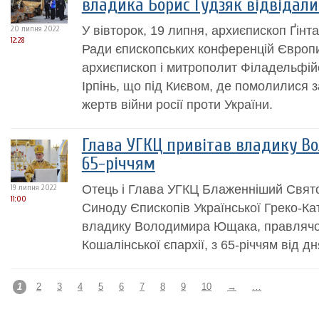
владика Борис Ґудзяк відвідали
У вівторок, 19 липня, архиєпископ Ґінт
20 липня 2022
12:28
Ради єпископських конференцій Європи
архиєпископ і митрополит Філадельфійс
Ірпінь, що під Києвом, де помолилися з
жертв війни росії проти України.
Глава УГКЦ привітав владику В
65-річчям
Отець і Глава УГКЦ Блаженніший Святос
19 липня 2022
11:00
Синоду Єпископів Української Греко-Ка
владику Володимира Ющака, правлячо
Кошалінської єпархії, з 65-річчям від 
1
2
3
4
5
6
7
8
9
10
→
…