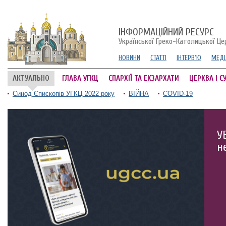
ІНФОРМАЦІЙНИЙ РЕСУРС
Української Греко-Католицької Це
НОВИНИ
СТАТТІ
ІНТЕРВ'Ю
МЕДІ
АКТУАЛЬНО
ГЛАВА УГКЦ
ЄПАРХІЇ ТА ЕКЗАРХАТИ
ЦЕРКВА І С
Синод Єпископів УГКЦ 2022 року
ВІЙНА
COVID-19
У
н