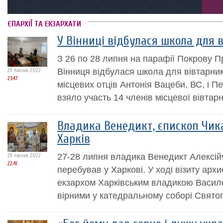
ЄПАРХІЇ ТА ЕКЗАРХАТИ
У Вінниці відбулася школа для 
З 26 по 28 липня на парафії Покрову П
Вінниця відбулася школа для вівтарник
29 липня 2022
23:47
місцевих отців Антонія Вацеби, ВС, і Пе
взяло участь 14 членів місцевої вівтар
Владика Венедикт, єпископ Чика
Харків
27-28 липня владика Венедикт Алексійч
29 липня 2022
22:41
перебував у Харкові. У ході візиту арх
екзархом Харківським владикою Васил
вірними у катедральному соборі Свято