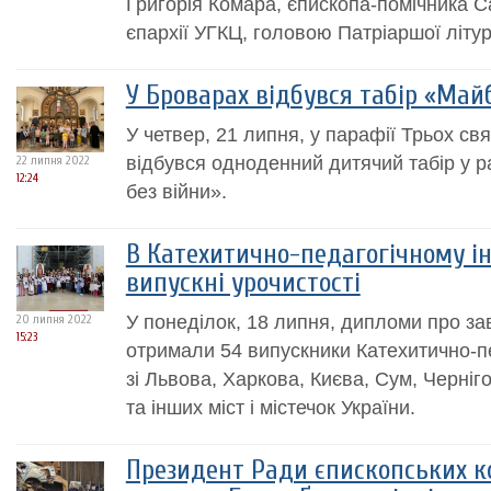
Григорія Комара, єпископа-помічника С
єпархії УГКЦ, головою Патріаршої літург
У Броварах відбувся табір «Май
У четвер, 21 липня, у парафії Трьох св
відбувся одноденний дитячий табір у 
22 липня 2022
12:24
без війни».
В Катехитично-педагогічному ін
випускні урочистості
У понеділок, 18 липня, дипломи про з
20 липня 2022
15:23
отримали 54 випускники Катехитично-пе
зі Львова, Харкова, Києва, Сум, Черніг
та інших міст і містечок України.
Президент Ради єпископських к