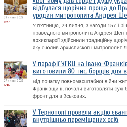
«Бог йому дав серце і душу укра
відбулася щорічна проща до Пр
уродин митрополита Андрея Ше
29 липня 2022
18:47
У п’ятницю, 29 липня, з нагоди 157-ї р
праведного митрополита Андрея Шептиц
архиєпархії здійснили традиційну щорі
яку очолив архиєпископ і митрополит Ль
У парафії УГКЦ на Івано-Франкі
виготовили 80 тис. борщів для 
Від початку повномасштабної війни жите
27 липня 2022
12:07
Франківщині, почали виготовляти сухі б
фронт для військових.
У Тернополі провели акцію єванг
внутрішньо переміщених осіб