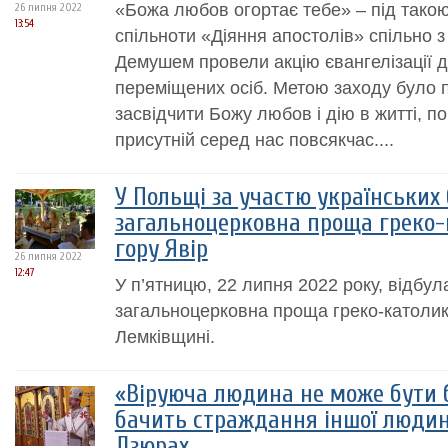
«Божа любов огортає тебе» – під тако
26 липня 2022
13:54
спільноти «Діяння апостолів» спільно 
Демушем провели акцію євангелізації 
переміщених осіб. Метою заходу було 
засвідчити Божу любов і дію в житті, п
присутній серед нас повсякчас....
У Польщі за участю українських
загальноцерковна проща греко-
гору Явір
26 липня 2022
12:47
У п’ятницю, 22 липня 2022 року, відбул
загальноцерковна проща греко-католикі
Лемківщині.
«Віруюча людина не може бути 
бачить страждання іншої людин
Дзюрах