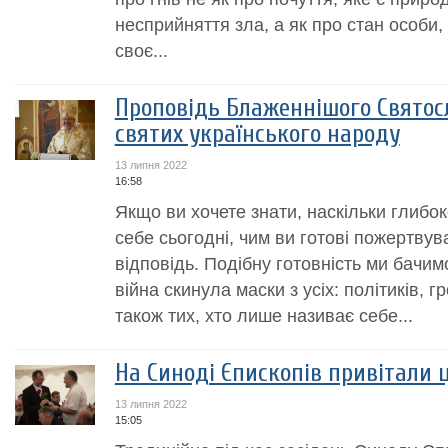
несприйняття зла, а як про стан особи
своє...
Проповідь Блаженнішого Святосл
святих українського народу
13 липня 2022
16:58
Якщо ви хочете знати, наскільки глибок
себе сьогодні, чим ви готові пожертвув
відповідь. Подібну готовність ми бачимо
війна скинула маски з усіх: політиків, г
також тих, хто лише називає себе...
На Синоді Єпископів привітали 
13 липня 2022
15:05