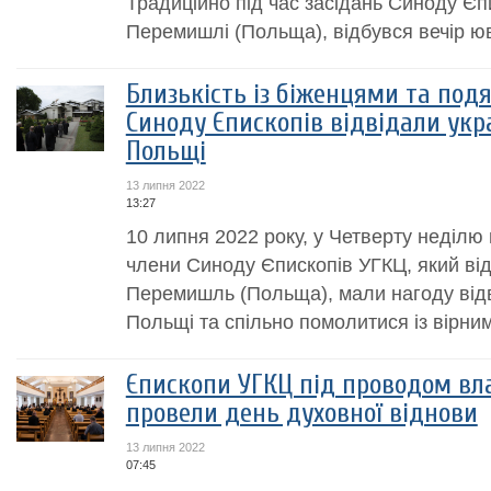
Традиційно під час засідань Синоду Єп
Перемишлі (Польща), відбувся вечір юв
Близькість із біженцями та под
Синоду Єпископів відвідали укра
Польщі
13 липня 2022
13:27
10 липня 2022 року, у Четверту неділю 
члени Синоду Єпископів УГКЦ, який ві
Перемишль (Польща), мали нагоду відві
Польщі та спільно помолитися із вірни
Єпископи УГКЦ під проводом вла
провели день духовної віднови
13 липня 2022
07:45