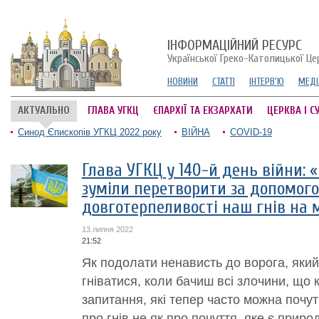
ІНФОРМАЦІЙНИЙ РЕСУРС
Української Греко-Католицької Це
НОВИНИ
СТАТТІ
ІНТЕРВ'Ю
МЕДІ
АКТУАЛЬНО
ГЛАВА УГКЦ
ЄПАРХІЇ ТА ЕКЗАРХАТИ
ЦЕРКВА І С
Синод Єпископів УГКЦ 2022 року
ВІЙНА
COVID-19
Глава УГКЦ у 140-й день війни: 
зуміли перетворити за допомого
довготерпеливості наш гнів на 
13 липня 2022
21:52
Як подолати ненависть до ворога, який
гніватися, коли бачиш всі злочини, що 
запитання, які тепер часто можна почу
про гнів не як про почуття, яке є прир