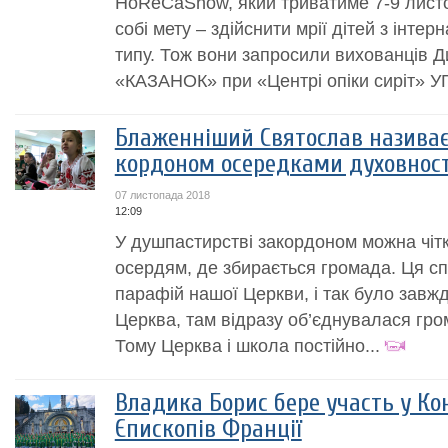
HoReCaShow, який триватиме 7-9 листо
собі мету – здійснити мрії дітей з інтер
типу. Тож вони запросили вихованців Д
«КАЗАНОК» при «Центрі опіки сиріт» УГ
Блаженніший Святослав називає
кордоном осередками духовност
07 листопада 2018
12:09
У душпастирстві закордоном можна чіт
осердям, де збирається громада. Ця сп
парафій нашої Церкви, і так було завж
Церква, там відразу об’єднувалася гро
Тому Церква і школа постійно...
Владика Борис бере участь у Ко
Єпископів Франції