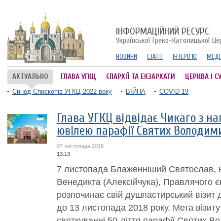
ІНФОРМАЦІЙНИЙ РЕСУРС
Української Греко-Католицької Це
НОВИНИ
СТАТТІ
ІНТЕРВ'Ю
МЕДІ
АКТУАЛЬНО
ГЛАВА УГКЦ
ЄПАРХІЇ ТА ЕКЗАРХАТИ
ЦЕРКВА І С
Синод Єпископів УГКЦ 2022 року
ВІЙНА
COVID-19
Глава УГКЦ відвідає Чикаго з н
ювілею парафії Святих Володими
07 листопада 2018
13:13
7 листопада Блаженніший Святослав, 
Венедикта (Алексійчука), Правлячого єп
розпочинає свій душпастирський візит 
до 13 листопада 2018 року. Мета візиту
святкуванні 50-ліття парафії Святих В