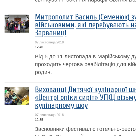
Митрополит Василь (Семенюк) зу
військовими, які перебувають на
Зарваниці
07 листопада 2018
12:40
Від 5 до 11 листопада в Марійському д
проходить чергова реабілітація для вій
родин.
Вихованці Дитячої кулінарної ш
«Центрі опіки сиріт» УГКЦ візьм
кулінарному шоу
07 листопада 2018
12:35
Засновники фестивалю готельно-ресто