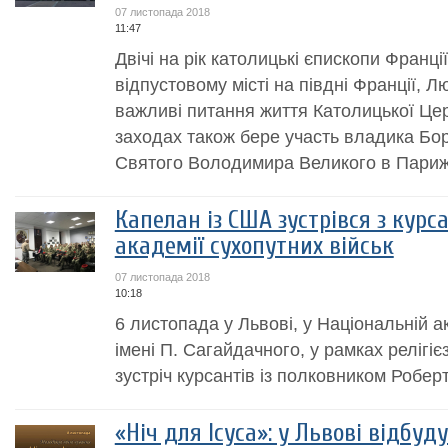
07 листопада 2018
11:47
Двічі на рік католицькі єпископи Франці
відпустовому місті на півдні Франції, 
важливі питання життя Католицької Цер
заходах також бере участь владика Бори
Святого Володимира Великого в Парижі.
Капелан із США зустрівся з кур
академії сухопутних військ
07 листопада 2018
10:18
6 листопада у Львові, у Національній а
імені П. Сагайдачного, у рамках релігіє
зустріч курсантів із полковником Робер
«Ніч для Ісуса»: у Львові відбуд