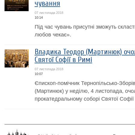
чування
07 листопада 2018
10:14
Під час чувань присутні зможуть склас
любов чекає».
Владика Теодор (Мартинюк) очол
Святої Софії в Римі
07 листопада 2018
10:07
Єпископ-помічник Тернопільсько-Зборів
(Мартинюк) у неділю, 4 листопада, очо
прокатедральному соборі Святої Софії 