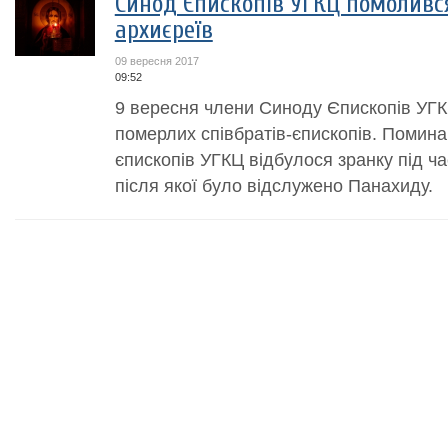
Синод Єпископів УГКЦ помоливс
архиєреїв
09 вересня 2017
09:52
9 вересня члени Синоду Єпископів УГК
померлих співбратів-єпископів. Помина
єпископів УГКЦ відбулося зранку під ча
після якої було відслужено Панахиду.