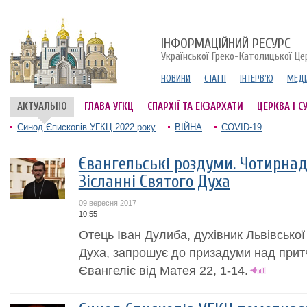
ІНФОРМАЦІЙНИЙ РЕСУРС
Української Греко-Католицької Це
НОВИНИ
СТАТТІ
ІНТЕРВ'Ю
МЕДІ
АКТУАЛЬНО
ГЛАВА УГКЦ
ЄПАРХІЇ ТА ЕКЗАРХАТИ
ЦЕРКВА І С
Синод Єпископів УГКЦ 2022 року
ВІЙНА
COVID-19
Євангельські роздуми. Чотирнад
Зісланні Святого Духа
09 вересня 2017
10:55
Отець Іван Дулиба, духівник Львівської
Духа, запрошує до призадуми над притч
Євангеліє від Матея 22, 1-14.