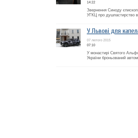
14:22
Звернення Синоду єпископ
УГКЦ про душпастирство в
У Львові для капе
07 лютого 2015
07:10
У монастирі Святого Альфо
України броньований автом