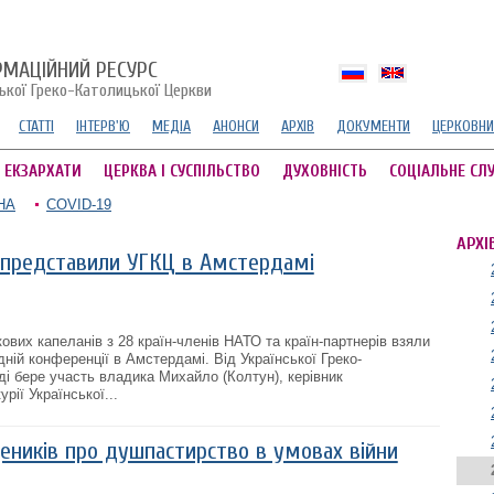
РМАЦІЙНИЙ РЕСУРС
ської Греко-Католицької Церкви
СТАТТІ
ІНТЕРВ'Ю
МЕДІА
АНОНСИ
АРХІВ
ДОКУМЕНТИ
ЦЕРКОВНИ
А ЕКЗАРХАТИ
ЦЕРКВА І СУСПІЛЬСТВО
ДУХОВНІСТЬ
СОЦІАЛЬНЕ СЛ
НА
COVID-19
АРХІ
и представили УГКЦ в Амстердамі
ових капеланів з 28 країн-членів НАТО та країн-партнерів взяли
ній конференції в Амстердамі. Від Української Греко-
ді бере участь владика Михайло (Колтун), керівник
рії Української...
еників про душпастирство в умовах війни