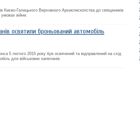
ів Києво-Галицького Верховного Архиєпископства до священиків
 умовах війни.
ланів освятили броньований автомобіль
нса 5 лютого 2015 року був освячений та відправлений на схід
обіль для військових капеланів.