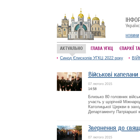
ІНФО
Україн
НОВИНИ
АКТУАЛЬНО
ГЛАВА УГКЦ
ЄПАРХІЇ Т
Синод Єпископів УГКЦ 2022 року
ВІЙ
Військові капелан
07 лютого 2015
14:58
Близько 80 головних військ
участь у щорічній Міжнарод
Католицької Церкви в захо
Департаменту Патріаршої ку
Звернення до свящ
07 лютого 2015