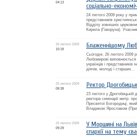
04:13
соціально-економіч
24 лютого 2009 року у при
представників християнськ
Відділу зовнішніх церковн
Кирила (Говоруна). Учасник
Блаженнішому Любо
26 лютого 2009
10:18
Сьогодні, 26 лютого 2009 
Любомирові виповнюється 76
українців і представників і
діячів, молоді і старших...
Ректор Дрогобицько
25 лютого 2009
09:38
23 лютого у Дрогобицькій д
ректора семінарії митр. п
Пресвятої Богородиці, яки
Владикою Ярославом (Прирі
У Моршині на Льві
25 лютого 2009
09:29
єпархії на тему єва