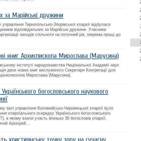
их за Марійські дружини
 управління Тернопільсько-Зборівської єпархії відбулася
еників відповідальних за Марійські дружини. Учасники
ганізації заходів спільноти на поточний рік, зокрема прощі до
ві книг Архиєпископа Мирослава (Марусина)
івському інституті народознавства Національної Академії наук
ація двох нових книг вислуженого Секретаря Конгрегації для
Архиєпископа Мирослава (Марусина).
 Українського богословського наукового
миї
му залі управління Коломийсько-Чернівецької єпархії було
ння єпархіального осередку Українського богословського
), в якому взяли участь близько 30 богословів єпархії.
чий Архієрей...
ть християнську точку зору на сучасну