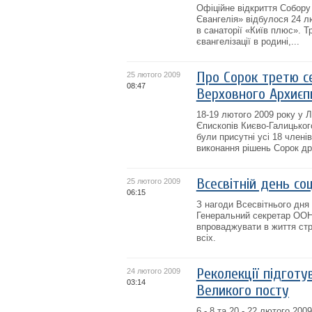
Офіційне відкриття Собору
Євангелія» відбулося 24 л
в санаторії «Київ плюс». 
євангелізації в родині,...
Про Сорок третю с
25 лютого 2009
08:47
Верховного Архиєп
18-19 лютого 2009 року у 
Єпископів Києво-Галицьког
були присутні усі 18 член
виконання рішень Сорок друг
Всесвітній день со
25 лютого 2009
06:15
З нагоди Всесвітнього дня
Генеральний секретар ООН 
впроваджувати в життя стра
всіх.
Реколекції підготу
24 лютого 2009
03:14
Великого посту
6 - 8 та 20 - 22 лютого 20