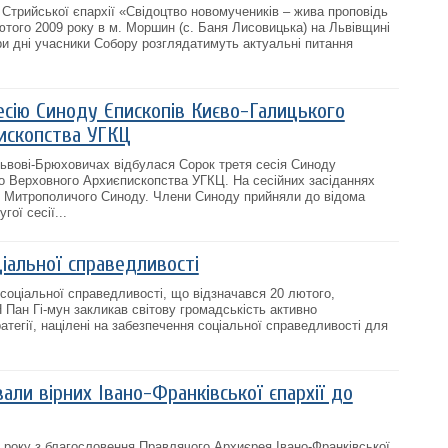
 Стрийської єпархії «Свідоцтво новомучеників – жива проповідь
ютого 2009 року в м. Моршин (с. Баня Лисовицька) на Львівщині
Три дні учасники Собору розглядатимуть актуальні питання
есію Синоду Єпископів Києво-Галицького
ископства УГКЦ
Львові-Брюховичах відбулася Сорок третя сесія Синоду
о Верховного Архиєпископства УГКЦ. На сесійних засіданнях
ів Митрополичого Синоду. Члени Синоду прийняли до відома
ої сесії...
ціальної справедливості
 соціальної справедливості, що відзначався 20 лютого,
Пан Гі-мун закликав світову громадськість активно
тегії, націлені на забезпечення соціальної справедливості для
вали вірних Івано-Франківської єпархії до
09 року з благословення Правлячого Архиєрея Івано-Франківської