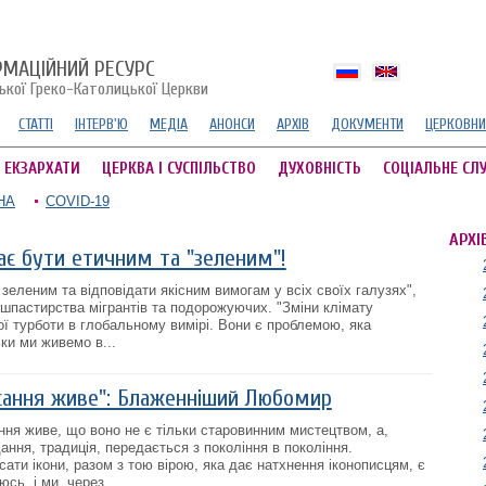
РМАЦІЙНИЙ РЕСУРС
ської Греко-Католицької Церкви
СТАТТІ
ІНТЕРВ'Ю
МЕДІА
АНОНСИ
АРХІВ
ДОКУМЕНТИ
ЦЕРКОВНИ
А ЕКЗАРХАТИ
ЦЕРКВА І СУСПІЛЬСТВО
ДУХОВНІСТЬ
СОЦІАЛЬНЕ СЛ
НА
COVID-19
АРХІ
ає бути етичним та "зеленим"!
зеленим та відповідати якісним вимогам у всіх своїх галузях",
шпастирства мігрантів та подорожуючих. "Зміни клімату
ї турботи в глобальному вимірі. Вони є проблемою, яка
ьки ми живемо в...
исання живе": Блаженніший Любомир
ння живе, що воно не є тільки старовинним мистецтвом, а,
ання, традиція, передається з покоління в покоління.
ати ікони, разом з тою вірою, яка дає натхнення іконописцям, є
сь, і ми, через...