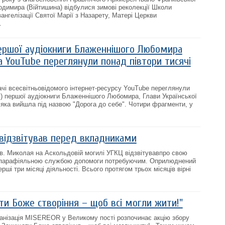
димира (Війтишина) відбулися зимові реколекції Школи
ангелізації Святої Марії з Назарету, Матері Церкви
.
ершої аудіокниги Блаженнішого Любомира
а YouTube переглянули понад півтори тисячі
ачі всесвітньовідомого інтернет-ресурсу YouTube переглянули
) першої аудіокниги Блаженнішого Любомира, Глави Української
 яка вийшла під назвою "Дорога до себе". Чотири фрагменти, у
відзвітував перед вкладниками
в. Миколая на Аскольдовій могилі УГКЦ відзвітувавпро свою
о парафіяльною службою допомоги потребуючим. Оприлюднений
ерші три місяці діяльності. Всього протягом трьох місяців вірні
ти Боже створіння – щоб всі могли жити!"
анізація MISEREOR у Великому пості розпочинає акцію збору