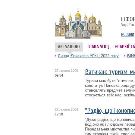
ІНФО
Україн
НОВИНИ
АКТУАЛЬНО
ГЛАВА УГКЦ
ЄПАРХІЇ Т
Синод Єпископів УГКЦ 2022 року
ВІЙ
Ватикан: туризм м
27 лютого 2009
09:54
Туризм має бути "етичним, 
констатує Папська рада ду
становлять предмет велико
стосується всіх нас, оскіл
"Радію, що іконоп
27 лютого 2009
12:38
"Дуже радію, що іконописа
подібно як і людське перед
Передавання мистецтва пис
тим скарбом, який, сподіваю