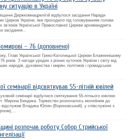
ну ситуацію в Україні
міщенні Держкомнацрелігій відбулося засідання Наради
их Церков України, яке проходило під головуванням голови
их зв’язків Української Православної Церкви архимандрита
и засідання...
мирові – 76 (доповнено)
року, Главі Української Греко-Католицької Церкви Блаженнішому
 років. З нагоди уродин з різних куточків України і світу від
нших народів, духовенства і мирян, політиків і громадських
ї семінарії відсвяткував 55-літній ювілей
уховній семінарії відбулися святкування 55-літнього ювілею
рот. Мирона Бендика. Торжество розпочалось молебнем до
й відслужив Владика Юліян (Вороновський), у співслужінні з
зом),...
вщині розпочав роботу Собор Стрийської
нгелізації