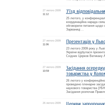
З’їзд відповідальн
27 лютого 2009
11:12
25 лютого, у конференцзалі
координаційна нарада свящ
обговорили питання щодо ор
Зарваниці....
Презентація у Льво
27 лютого 2009
11:06
23 лютого 2009 року у Льв
України відбулася презент
Східних Церков Ватикану 
Засідання осередку
27 лютого 2009
10:59
товариства у Коло
26 лютого у конференційно
проведено пленарне засіда
наукового товариства (УБНТ
Засідання розпочав Правля
Церкви запропоную
26 лютого 2009